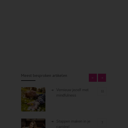
Meest besproken artikelen
Vernieuw jezelf met
11
mindfulness
Stappen maken in je
7
carrière!