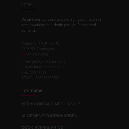
ForYou
De artikelen op deze website zijn geschreven in
Stiefouderschap en
3
samenwerking met derde partijen (sponsored
relaties
content).
Osloweg 110 (Etage 5)
9723 BX Groningen
Leven zonder
T
050 7600 800
3
moeite!
E
info@foryoumagazine.nl
I
www.foryoumagazine.nl
KvK 58910190
BTW NL853233895B01
Van wens naar
3
Informatie
werkelijkheid
NEEM CONTACT MET ONS OP
ALGEMENE VOORWAARDEN
Wat voor leider wil jij
3
zijn?
COOKIEVERKLARING