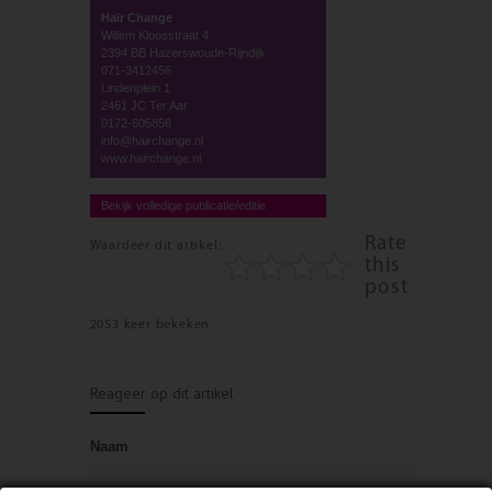
Hair Change
Willem Kloosstraat 4
2394 BB Hazerswoude-Rijndijk
071-3412456
Lindenplein 1
2461 JC Ter Aar
0172-605856
info@hairchange.nl
www.hairchange.nl
Bekijk volledige publicatie/editie
Rate
Waardeer dit artikel:
this
post
2053 keer bekeken
Reageer op dit artikel
Naam