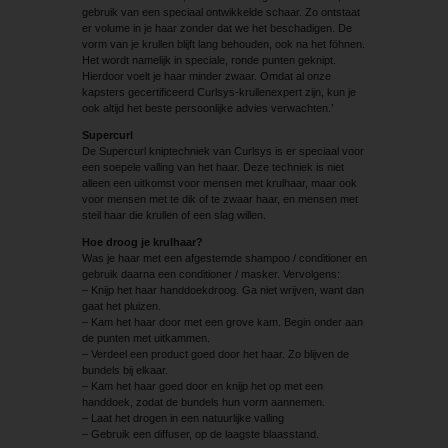
gebruik van een speciaal ontwikkelde schaar. Zo ontstaat
er volume in je haar zonder dat we het beschadigen. De
vorm van je krullen blijft lang behouden, ook na het föhnen.
Het wordt namelijk in speciale, ronde punten geknipt.
Hierdoor voelt je haar minder zwaar. Omdat al onze
kapsters gecertificeerd Curlsys-krullenexpert zijn, kun je
ook altijd het beste persoonlijke advies verwachten.’
Supercurl
De Supercurl kniptechniek van Curlsys is er speciaal voor
een soepele valling van het haar. Deze techniek is niet
alleen een uitkomst voor mensen met krulhaar, maar ook
voor mensen met te dik of te zwaar haar, en mensen met
steil haar die krullen of een slag willen.
Hoe droog je krulhaar?
Was je haar met een afgestemde shampoo / conditioner en
gebruik daarna een conditioner / masker. Vervolgens:
– Knijp het haar handdoekdroog. Ga niet wrijven, want dan
gaat het pluizen.
– Kam het haar door met een grove kam. Begin onder aan
de punten met uitkammen.
– Verdeel een product goed door het haar. Zo blijven de
bundels bij elkaar.
– Kam het haar goed door en knijp het op met een
handdoek, zodat de bundels hun vorm aannemen.
– Laat het drogen in een natuurlijke valling
– Gebruik een diffuser, op de laagste blaasstand.