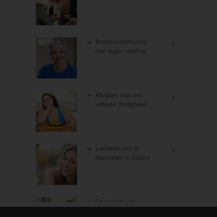
Borstreconstructie
5
met eigen weefsel
Afvallen met een
4
virtuele maagband
Lachend met je
3
hormonen in balans
De kracht van
3
zelfreflectie