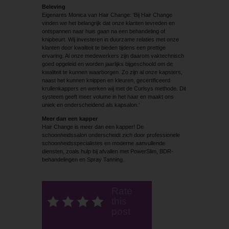
Beleving
Eigenares Monica van Hair Change: ‘Bij Hair Change
vinden we het belangrijk dat onze klanten tevreden en
ontspannen naar huis gaan na een behandeling of
knipbeurt. Wij investeren in duurzame relaties met onze
klanten door kwaliteit te bieden tijdens een prettige
ervaring. Al onze medewerkers zijn daarom vaktechnisch
goed opgeleid en worden jaarlijks bijgeschoold om de
kwaliteit te kunnen waarborgen. Zo zijn al onze kapsters,
naast het kunnen knippen en kleuren, gecertificeerd
krullenkappers en werken wij met de Curlsys methode. Dit
systeem geeft meer volume in het haar en maakt ons
uniek en onderscheidend als kapsalon.’
Meer dan een kapper
Hair Change is meer dan een kapper! De
schoonheidssalon onderscheidt zich door professionele
schoonheidsspecialistes en moderne aanvullende
diensten, zoals hulp bij afvallen met PowerSlim, BDR-
behandelingen en Spray Tanning.
Rate
this
post