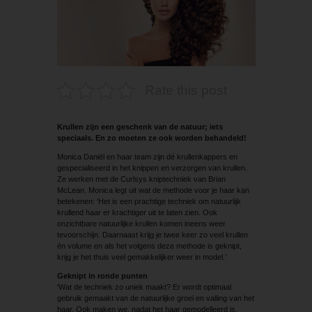
Rate this post
Krullen zijn een geschenk van de natuur; iets
speciaals. En zo moeten ze ook worden behandeld!
Monica Daniël en haar team zijn dé krullenkappers en
gespecialiseerd in het knippen en verzorgen van krullen.
Ze werken met de Curlsys kniptechniek van Brian
McLean. Monica legt uit wat de methode voor je haar kan
betekenen: ‘Het is een prachtige techniek om natuurlijk
krullend haar er krachtiger uit te laten zien. Ook
onzichtbare natuurlijke krullen komen ineens weer
tevoorschijn. Daarnaast krijg je twee keer zo veel krullen
én volume en als het volgens deze methode is geknipt,
krijg je het thuis veel gemakkelijker weer in model.’
Geknipt in ronde punten
‘Wat de techniek zo uniek maakt? Er wordt optimaal
gebruik gemaakt van de natuurlijke groei en valling van het
haar. Ook maken we, nadat het haar gemodelleerd is,