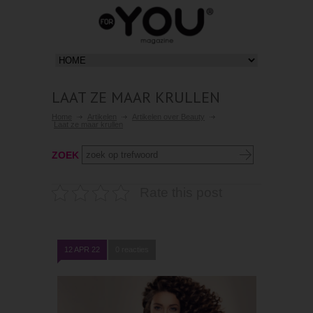
LAAT ZE MAAR KRULLEN
Home
Artikelen
Artikelen over Beauty
Laat ze maar krullen
ZOEK
Rate this post
12 APR 22
0 reacties