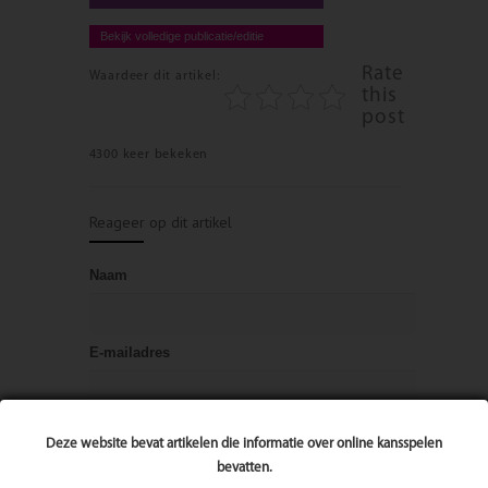
Bekijk volledige publicatie/editie
Rate
Waardeer dit artikel:
this
post
4300 keer bekeken
Reageer op dit artikel
Naam
E-mailadres
Bericht
Deze website bevat artikelen die informatie over online kansspelen
bevatten.