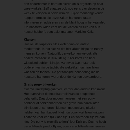
een ondernemer in hard en nieren en is erg trots op haar
twee winkels. Zelf staat ze ook nog eens vier dagen in de
week te knippen in beide winkels. Bij de toonaangevende
kappersformule die deze zaken hanteren, staan
informeren en adviseren van de klant hoog in het vaandel.
‘De kapsters willen echt dat de klanten plezier van hun
kapsel hebben’, zegt salonmanager Marieke Kuik.
Klanten
Hoewel de kapsters alles weten van de laatste
modetrends, is het niet zo dat hier alleen hippe en trendy
mensen komen. ‘Natuurlijk verwelkomen we ook alle
andere mensen’, is Kuik stellig. ‘Hier komt een heel
wisselend publiek. Kindjes van twee jaar, maar ook
ouderen van in de tachtig die wekelijks hun haar laten
wassen en föhnen.’ De persoonlijke benadering die de
kapsters hanteren, wordt door de klanten gewaardeerd.
Gratis pony bijwerken
Cosmo Hairstyling gaat veel verder dan andere kapsalons.
Het team vindt de houdbaarheid van de coupe heel
belangrijk. Daardoor mogen mensen met een pony,
nekhaar of bakkenbaarden hier gratis hun haren laten
bijknippen of scheren. ‘Mensen moeten lang plezier
hebben van hun kapsel. Niet hun pony kort laten knippen,
zodat ze voor een tijd klaar zijn. Echt tevreden zijn ze dan
niet. Die pony is eigenlijk te kort’, legt Kuik uit. Cosmo heeft
verschillende productlijnen, voor verschillende mensen en