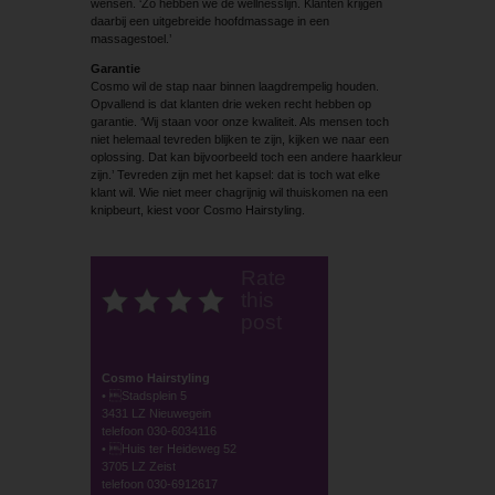
wensen. ‘Zo hebben we de wellnesslijn. Klanten krijgen
daarbij een uitgebreide hoofdmassage in een
massagestoel.’
Garantie
Cosmo wil de stap naar binnen laagdrempelig houden.
Opvallend is dat klanten drie weken recht hebben op
garantie. ‘Wij staan voor onze kwaliteit. Als mensen toch
niet helemaal tevreden blijken te zijn, kijken we naar een
oplossing. Dat kan bijvoorbeeld toch een andere haarkleur
zijn.’ Tevreden zijn met het kapsel: dat is toch wat elke
klant wil. Wie niet meer chagrijnig wil thuiskomen na een
knipbeurt, kiest voor Cosmo Hairstyling.
Rate
this
post
Cosmo Hairstyling
• Stadsplein 5
3431 LZ Nieuwegein
telefoon 030-6034116
• Huis ter Heideweg 52
3705 LZ Zeist
telefoon 030-6912617