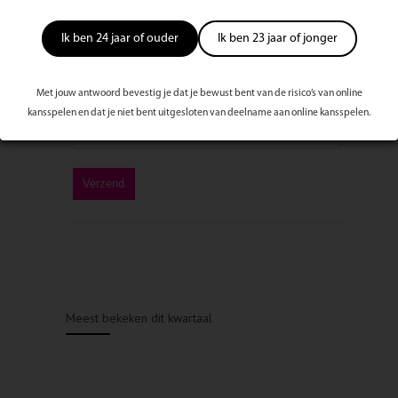
Ik ben 24 jaar of ouder
Ik ben 23 jaar of jonger
Met jouw antwoord bevestig je dat je bewust bent van de risico’s van online
kansspelen en dat je niet bent uitgesloten van deelname aan online kansspelen.
Meest bekeken dit kwartaal