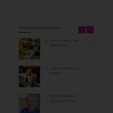
Meest besproken artikelen
Vernieuw jezelf met
11
mindfulness
Stappen maken in je
7
carrière!
Borstreconstructie
5
met eigen weefsel