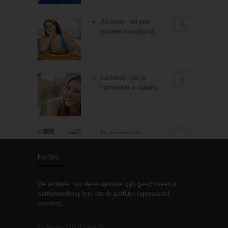
Afvallen met een
4
virtuele maagband
Lachend met je
3
hormonen in balans
De kracht van
3
zelfreflectie
ForYou
De artikelen op deze website zijn geschreven in
Stiefouderschap en
3
samenwerking met derde partijen (sponsored
relaties
content).
Osloweg 110 (Etage 5)