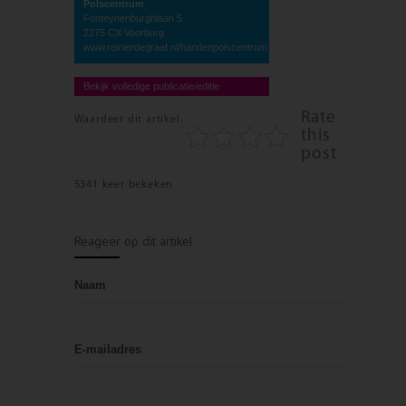
Polscentrum
Fonteynenburghlaan 5
2275 CX Voorburg
www.reinierdegraaf.nl/handenpolscentrum
Bekijk volledige publicatie/editie
Rate
Waardeer dit artikel:
this
post
5341 keer bekeken
Reageer op dit artikel
Naam
E-mailadres