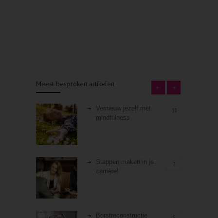
Meest besproken artikelen
Vernieuw jezelf met
11
mindfulness
Stappen maken in je
7
carrière!
Borstreconstructie
5