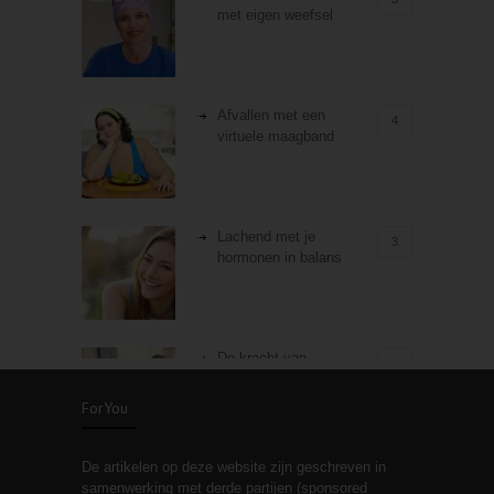
met eigen weefsel
Afvallen met een
4
virtuele maagband
Lachend met je
3
hormonen in balans
De kracht van
3
zelfreflectie
ForYou
De artikelen op deze website zijn geschreven in
Stiefouderschap en
3
samenwerking met derde partijen (sponsored