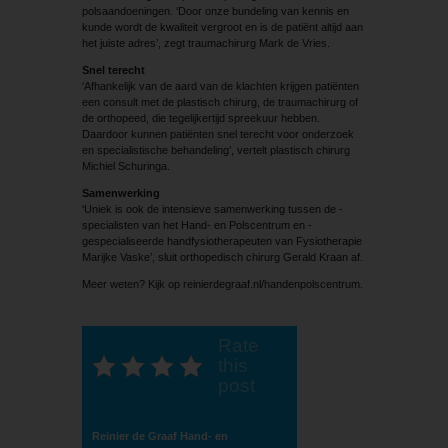
polsaandoeningen. ‘Door onze bundeling van kennis en
kunde wordt de kwaliteit vergroot en is de patiënt altijd aan
het juiste adres’, zegt traumachirurg Mark de Vries.
Snel terecht
‘Afhankelijk van de aard van de klachten krijgen patiënten
een consult met de plastisch chirurg, de traumachirurg of
de orthopeed, die tegelijkertijd spreekuur hebben.
Daardoor kunnen patiënten snel terecht voor onderzoek
en specialistische behandeling’, vertelt plastisch chirurg
Michiel Schuringa.
Samenwerking
‘Uniek is ook de intensieve samenwerking tussen de ­
specialisten van het Hand- en Polscentrum en ­
gespecialiseerde handfysiotherapeuten van Fysiotherapie
Marijke Vaske’, sluit orthopedisch chirurg Gerald Kraan af.
Meer weten? Kijk op reinierdegraaf.nl/handenpolscentrum.
Rate
this
post
Reinier de Graaf Hand- en