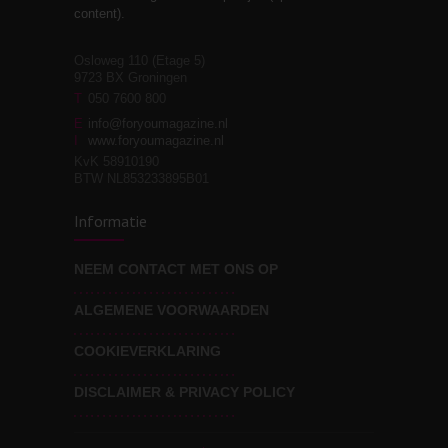
relaties
content).
Osloweg 110 (Etage 5)
9723 BX Groningen
Leven zonder
T
050 7600 800
3
moeite!
E
info@foryoumagazine.nl
I
www.foryoumagazine.nl
KvK 58910190
BTW NL853233895B01
Van wens naar
3
Informatie
werkelijkheid
NEEM CONTACT MET ONS OP
ALGEMENE VOORWAARDEN
Wat voor leider wil jij
3
zijn?
COOKIEVERKLARING
DISCLAIMER & PRIVACY POLICY