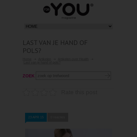
LAST VAN JE HAND OF
POLS?
Home
Artikelen
Artikelen over Health
Last van je hand of pols?
ZOEK
Rate this post
23 APR 15
0 reacties