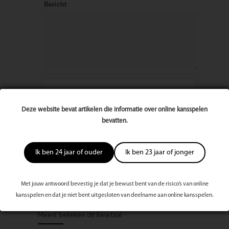
Bericht
Deze website bevat artikelen die informatie over online kansspelen
bevatten.
Ik ben 24 jaar of ouder
Ik ben 23 jaar of jonger
Met jouw antwoord bevestig je dat je bewust bent van de risico’s van online
kansspelen en dat je niet bent uitgesloten van deelname aan online kansspelen.
Meest bekeken dit kwartaal