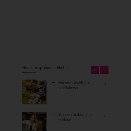
Meest besproken artikelen
Vernieuw jezelf met
11
mindfulness
Stappen maken in je
7
carrière!