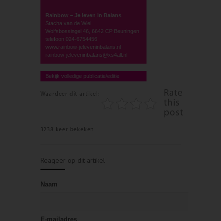
Rainbow – Je leven in Balans
Stacha van de Wiel
Wolfsbossingel 46, 6642 CP Beuningen
telefoon 024-6754456
www.rainbow-jeleveninbalans.nl
rainbow-jeleveninbalans@xs4all.nl
Bekijk volledige publicatie/editie
Rate
Waardeer dit artikel:
this
post
3238 keer bekeken
Reageer op dit artikel
Naam
E-mailadres