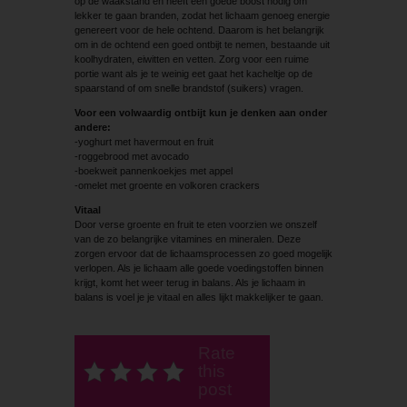
op de waakstand en heeft een goede boost nodig om
lekker te gaan branden, zodat het lichaam genoeg energie
genereert voor de hele ochtend. Daarom is het belangrijk
om in de ochtend een goed ontbijt te nemen, bestaande uit
kool­hydraten, eiwitten en vetten. Zorg voor een ruime
portie want als je te weinig eet gaat het kacheltje op de
spaarstand of om snelle brandstof (suikers) vragen.
Voor een volwaardig ontbijt kun je denken aan onder
andere:
-yoghurt met havermout en fruit
-roggebrood met avocado
-boekweit pannenkoekjes met appel
-omelet met groente en volkoren crackers
Vitaal
Door verse groente en fruit te eten voorzien we onszelf
van de zo belangrijke vitamines en mineralen. Deze
zorgen ervoor dat de lichaamsprocessen zo goed mogelijk
verlopen. Als je lichaam alle goede voedingstoffen binnen
krijgt, komt het weer terug in balans. Als je lichaam in
balans is voel je je vitaal en alles lijkt makkelijker te gaan.
Rate
this
post