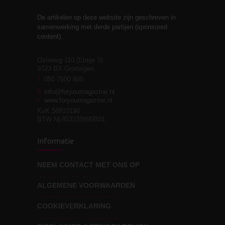
De artikelen op deze website zijn geschreven in
Stiefouderschap en
3
samenwerking met derde partijen (sponsored
relaties
content).
Osloweg 110 (Etage 5)
9723 BX Groningen
Leven zonder
T
050 7600 800
3
moeite!
E
info@foryoumagazine.nl
I
www.foryoumagazine.nl
KvK 58910190
BTW NL853233895B01
Van wens naar
3
Informatie
werkelijkheid
NEEM CONTACT MET ONS OP
ALGEMENE VOORWAARDEN
Wat voor leider wil jij
3
zijn?
COOKIEVERKLARING