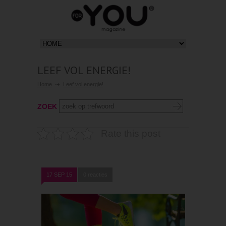
LEEF VOL ENERGIE!
Home
Leef vol energie!
ZOEK
Rate this post
17 SEP 15
0 reacties