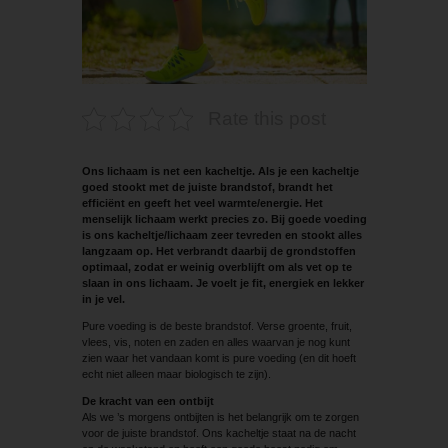
Rate this post
Ons lichaam is net een kacheltje. Als je een ­kacheltje
goed stookt met de juiste brandstof, brandt het
efficiënt en geeft het veel warmte/energie. Het
menselijk lichaam werkt precies zo. Bij goede voeding
is ons kacheltje/lichaam zeer tevreden en stookt alles
langzaam op. Het verbrandt daarbij de grondstoffen
optimaal, zodat er weinig overblijft om als vet op te
slaan in ons lichaam. Je voelt je fit, energiek en ­lekker
in je vel.
Pure voeding is de beste brandstof. Verse groente, fruit,
vlees, vis, noten en zaden en alles waarvan je nog kunt
zien waar het vandaan komt is pure voeding (en dit hoeft
echt niet alleen maar biologisch te zijn).
De kracht van een ontbijt
Als we ’s morgens ontbijten is het belangrijk om te zorgen
voor de juiste brandstof. Ons kacheltje staat na de nacht