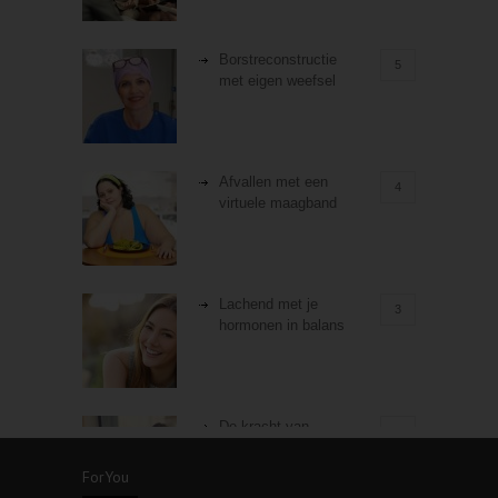
Borstreconstructie
5
met eigen weefsel
Afvallen met een
4
virtuele maagband
Lachend met je
3
hormonen in balans
De kracht van
3
zelfreflectie
ForYou