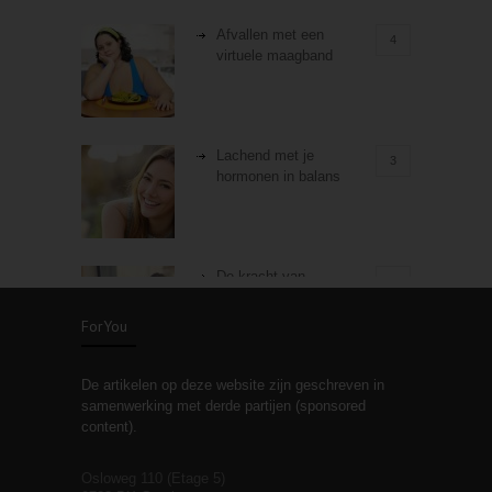
Afvallen met een
4
virtuele maagband
Lachend met je
3
hormonen in balans
De kracht van
3
zelfreflectie
ForYou
De artikelen op deze website zijn geschreven in
Stiefouderschap en
3
samenwerking met derde partijen (sponsored
relaties
content).
Osloweg 110 (Etage 5)