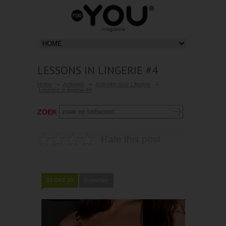
LESSONS IN LINGERIE #4
Home
Artikelen
Artikelen over Lifestyle
Lessons in lingerie #4
ZOEK
Rate this post
23 OKT 20
0 reacties