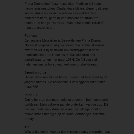
Prima Donna heeft haar klassieker Madison is in een
nieuw jasje gestoken. Omdat deze bh iets dieper valt, een
langer stukje onder de oksels en een wat bredere
onderkant heeft, geeft hij een mooiere en strakkere
contour en heb je minder last van ontsierende ‘rolletjes’
naast of onder je bh.
Full cup
Een andere klassieker is Deauville van Prima Donna.
Normaal gesproken altijd uitgevoerd in de basiskleuren
zwart en wit is hij dit najaar ook verkrijgbaar in deze
modische kleur en is net als de basiskleuren ook
verkrijgbaar tot en met maat 105H. De full cup sluit
helemaal om de borst wat heel comfortabel draagt.
Jeugdig ruitje
Dit nieuwste model van Marie Jo doet het heel goed bij de
jongere dames. De balconette is verkrijgbaar tot en met
maat 85E.
Push up
Om je borsten wat meer volume te geven, heeft een push-
up-bh een klein vullinkje aan de onderkant van de cup. Dit
nieuwe model van Marie Jo is met zijn slangenprint en
mooie strasssteentjes op de schouderbandjes helemaal
trendy.
Tip
Wist je dat zeven van de tien vrouwen een verkeerde maat