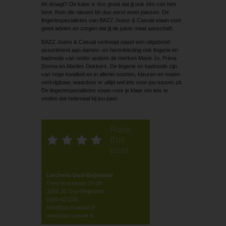
bh draagt? De kans is dus groot dat jij ook één van hen
bent. Kom die nieuwe bh dus eerst even passen. De
lingeriespecialistes van BAZZ Jeans & Casual staan voor
goed advies en zorgen dat jij de juiste maat aanschaft.
BAZZ Jeans & Casual verkoopt naast een uitgebreid
assortiment aan dames- en herenkleding ook lingerie en
badmode van onder andere de merken Marie Jo, Prima
Donna en Marlies Dekkers. De lingerie en badmode zijn
van hoge kwaliteit en in allerlei soorten, kleuren en maten
verkrijgbaar, waardoor er altijd wel iets voor jou tussen zit.
De lingeriespecialistes staan voor je klaar om iets te
vinden dat helemaal bij jou past.
Rate
this
post
Lincherie Oud-Beijerland
Oost-Voorstraat 27-28
3262 JE Oud-Beijerland
0186-621155
info@bazzcasual.nl
www.bazzcasual.nl