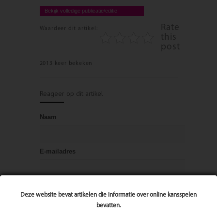
Bekijk volledige publicatie/editie
Rate
Waardeer dit artikel:
this
post
2013 keer bekeken
Reageer op dit artikel
Naam
E-mailadres
Bericht
Deze website bevat artikelen die informatie over online kansspelen
bevatten.