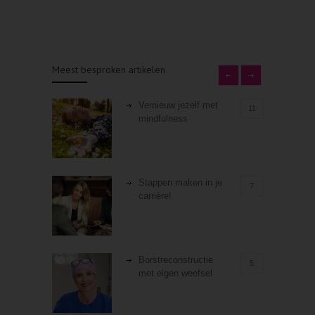
Meest besproken artikelen
Vernieuw jezelf met
11
mindfulness
Stappen maken in je
7
carrière!
Borstreconstructie
5
met eigen weefsel