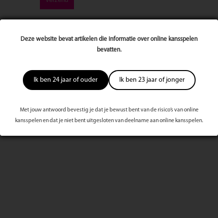
Deze website bevat artikelen die informatie over online kansspelen
bevatten.
Meest bekeken dit kwartaal
Ik ben 24 jaar of ouder
Ik ben 23 jaar of jonger
Met jouw antwoord bevestig je dat je bewust bent van de risico’s van online
kansspelen en dat je niet bent uitgesloten van deelname aan online kansspelen.