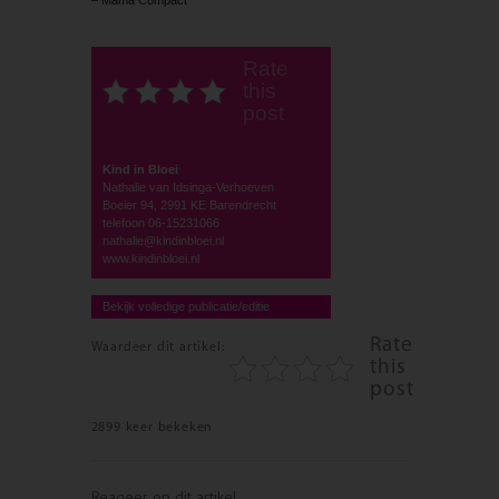
Rate
this
post
Kind in Bloei
Nathalie van Idsinga-Verhoeven
Boeier 94, 2991 KE Barendrecht
telefoon 06-15231066
nathalie@kindinbloei.nl
www.kindinbloei.nl
Bekijk volledige publicatie/editie
Rate
Waardeer dit artikel:
this
post
2899 keer bekeken
Reageer op dit artikel