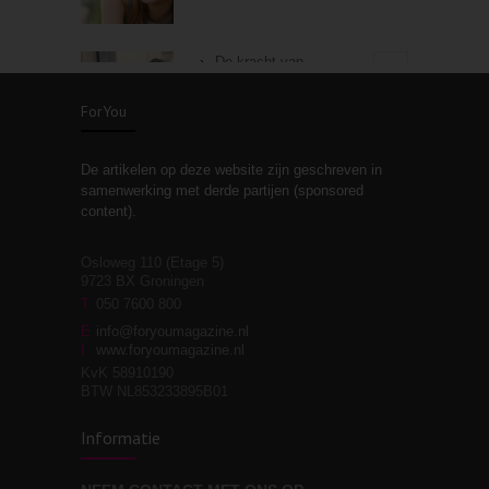
De kracht van
3
zelfreflectie
ForYou
De artikelen op deze website zijn geschreven in
Stiefouderschap en
3
samenwerking met derde partijen (sponsored
relaties
content).
Osloweg 110 (Etage 5)
9723 BX Groningen
Leven zonder
T
050 7600 800
3
moeite!
E
info@foryoumagazine.nl
I
www.foryoumagazine.nl
KvK 58910190
BTW NL853233895B01
Van wens naar
3
Informatie
werkelijkheid