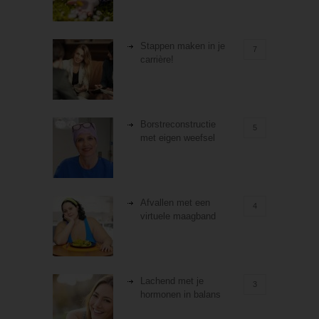
Stappen maken in je
7
carrière!
Borstreconstructie
5
met eigen weefsel
Afvallen met een
4
virtuele maagband
Lachend met je
3
hormonen in balans