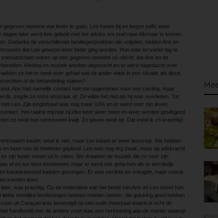
 een gegeven moment wat beter te gaan. Leo kwam bij en begon zelfs weer
 dagen later werd Ans gebeld met het advies om snel naar Alkmaar te komen
Leo. Ondanks de verschillende familiegesprekken die volgden, hielden Ans en
ertrouwen dat Leo gewoon weer beter ging worden. Hun man en vader lag te
e vooruitzichten waren op een gegeven moment zó slecht, dat Ans en de
oorbereiden. Kleding en muziek werden uitgezocht en er werd nagedacht over
k hadden ze het er nooit over gehad wat de ander wilde in een situatie als deze,
orvechten of de behandeling staken?
Mee
stand. Ans had namelijk contact met me opgenomen voor een casting, maar
erde, zegde ze onze afspraak af. Ze wilde het niet als hij was overleden. Tot
ht met Leo. Zijn longinhoud was nog maar 10% en er werd voor zijn leven
 in contact. Het raakte mij hoe zij elke keer weer heen en weer werden geslingerd
en ze nooit hun vertrouwen kwijt. Ze gaven nooit op. Dat vond ik zó krachtig!
n vertrouwen kwam, weet ik niet, maar Leo kwam er weer bovenop. We hebben
s en twee van de kinderen gepland. Leo was nog erg zwak, maar op wilskracht
 en zijn beide zonen uit te zitten. We draaiden de muziek die ze voor zijn
was af en toe best emotioneel, maar er werd ook gelachen als er een liedje
 een karaokeavond hadden gezongen. Er was verdriet en vreugde, maar vooral
men konden doen.
 later, was prachtig. Op de onderplaat van het beeld van Ans en Leo stond hun
it liefde moeilijke beslissingen hebben moeten nemen, die gelukkig goed hebben
 zoon uit Curaçao was bevestigd op een oude meerpaal waarin je echt de
 het handbeeld met de andere zoon was een herinnering aan de manier waarop