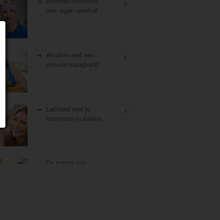
Borstreconstructie
5
met eigen weefsel
Afvallen met een
4
virtuele maagband
Lachend met je
3
hormonen in balans
De kracht van
3
zelfreflectie
Stiefouderschap en
3