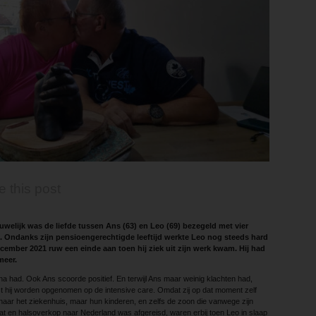
e this post
uwelijk was de liefde tussen Ans (63) en Leo (69) bezegeld met vier
n. Ondanks zijn pensioengerechtigde leeftijd werkte Leo nog steeds hard
cember 2021 ruw een einde aan toen hij ziek uit zijn werk kwam. Hij had
meer.
ona had. Ook Ans scoorde positief. En terwijl Ans maar weinig klachten had,
 hij worden opgenomen op de intensive care. Omdat zij op dat moment zelf
naar het ziekenhuis, maar hun kinderen, en zelfs de zoon die vanwege zijn
at en halsoverkop naar Nederland was afgereisd, waren erbij toen Leo in slaap