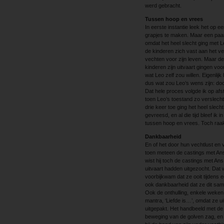
werd gebracht.
Tussen hoop en vrees
In eerste instantie leek het op
grapjes te maken. Maar een paar
omdat het heel slecht ging met 
de kinderen zich vast aan het v
vechten voor zijn leven. Maar d
kinderen zijn uitvaart gingen v
wat Leo zelf zou willen. Eigenlij
dus wat zou Leo’s wens zijn: do
Dat hele proces volgde ik op af
toen Leo’s toestand zo verslecht
drie keer toe ging het heel slec
gevreesd, en al die tijd bleef ik
tussen hoop en vrees. Toch raakt
Dankbaarheid
En of het door hun vechtlust e
toen meteen de castings met An
wist hij toch de castings met Ans
uitvaart hadden uitgezocht. Dat 
voorbijkwam dat ze ooit tijdens
ook dankbaarheid dat ze dit sa
Ook de onthulling, enkele weken
mantra, ‘Liefde is…’, omdat ze u
uitgepakt. Het handbeeld met de
beweging van de golven zag, en