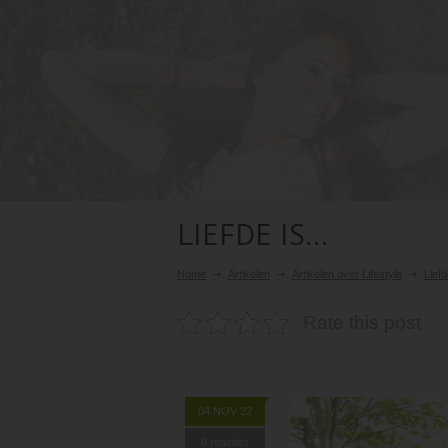
LIEFDE IS…
Home
Artikelen
Artikelen over Lifestyle
Lief
Rate this post
04 NOV 22
0 reacties