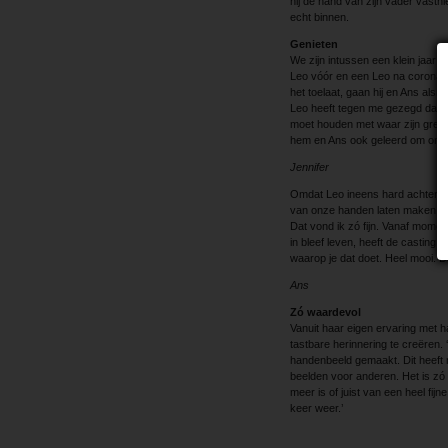
hij de hand van zijn vader vasthi
echt binnen.
Genieten
We zijn intussen een klein jaar 
Leo vóór en een Leo na corona. 
het toelaat, gaan hij en Ans al
Leo heeft tegen me gezegd dat hij 
moet houden met waar zijn grenze
hem en Ans ook geleerd om onwij
Jennifer
Omdat Leo ineens hard achteruit 
van onze handen laten maken als 
Dat vond ik zó fijn. Vanaf momen
in bleef leven, heeft de casting
waarop je dat doet. Heel mooi. D
Ans
Zó waardevol
Vanuit haar eigen ervaring met h
tastbare herinnering te creëren
handenbeeld gemaakt. Dit heeft m
beelden voor anderen. Het is zó 
meer is of juist van een heel fi
keer weer.’