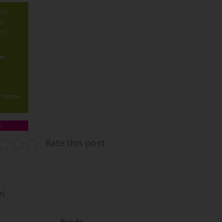
te
s
st
er
r Heinze
e
Rate this post
el