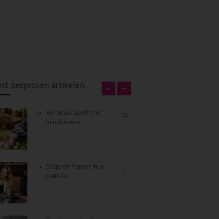
st besproken artikelen
Vernieuw jezelf met
11
mindfulness
Stappen maken in je
7
carrière!