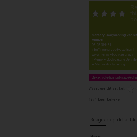
Ra
thi
po
Memory Bodycasting Jennif
Heinze
06-25484481
info@memorybodycasting.nl
www.memorybodycasting.nl
I Memory Bodycasting Jennife
F Memorybodycasting
Bekijk volledige publicatie/editi
Waardeer dit artikel:
1274 keer bekeken
Reageer op dit artik