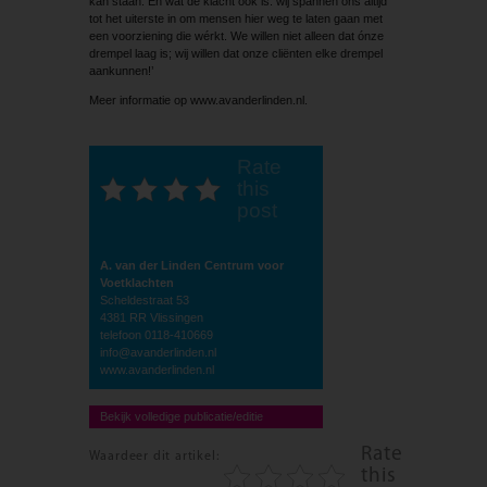
kan staan. En wat de klacht ook is: wij spannen ons altijd
tot het uiterste in om mensen hier weg te laten gaan met
een voorziening die wérkt. We willen niet alleen dat ónze
drempel laag is; wij willen dat onze cliënten elke drempel
aankunnen!’
Meer informatie op www.avanderlinden.nl.
Rate
this
post
A. van der Linden Centrum voor
Voetklachten
Scheldestraat 53
4381 RR Vlissingen
telefoon 0118-410669
info@avanderlinden.nl
www.avanderlinden.nl
Bekijk volledige publicatie/editie
Rate
Waardeer dit artikel:
this