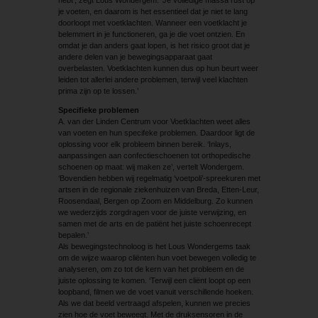
je voeten, en daarom is het essentieel dat je niet te lang
doorloopt met voetklachten. Wanneer een voetklacht je
belemmert in je functioneren, ga je die voet ontzien. En
omdat je dan anders gaat lopen, is het risico groot dat je
andere delen van je bewegingsapparaat gaat
overbelasten. Voetklachten kunnen dus op hun beurt weer
leiden tot allerlei andere problemen, terwijl veel klachten
prima zijn op te lossen.’
Specifieke problemen
A. van der Linden Centrum voor Voetklachten weet alles
van voeten en hun specifeke problemen. Daardoor ligt de
oplossing voor elk probleem binnen bereik. ‘Inlays,
aanpassingen aan confectieschoenen tot orthopedische
schoenen op maat: wij maken ze’, vertelt Wondergem.
‘Bovendien hebben wij regelmatig ‘voetpoli’-spreekuren met
artsen in de regionale ziekenhuizen van Breda, Etten-Leur,
Roosendaal, Bergen op Zoom en Middelburg. Zo kunnen
we wederzijds zorgdragen voor de juiste verwijzing, en
samen met de arts en de patiënt het juiste schoenrecept
bepalen.’
Als bewegingstechnoloog is het Lous Wondergems taak
om de wijze waarop cliënten hun voet bewegen volledig te
analyseren, om zo tot de kern van het probleem en de
juiste oplossing te komen. ‘Terwijl een cliënt loopt op een
loopband, filmen we de voet vanuit verschillende hoeken.
Als we dat beeld vertraagd afspelen, kunnen we precies
zien hoe de voet beweegt. Met de druksensoren in de