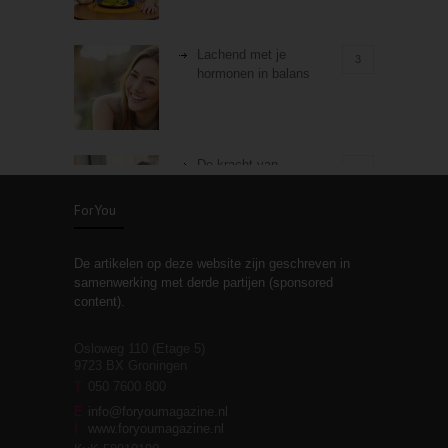
Lachend met je
3
hormonen in balans
De kracht van
3
zelfreflectie
ForYou
De artikelen op deze website zijn geschreven in
Stiefouderschap en
3
samenwerking met derde partijen (sponsored
relaties
content).
Osloweg 110 (Etage 5)
9723 BX Groningen
Leven zonder
T
050 7600 800
3
moeite!
E
info@foryoumagazine.nl
I
www.foryoumagazine.nl