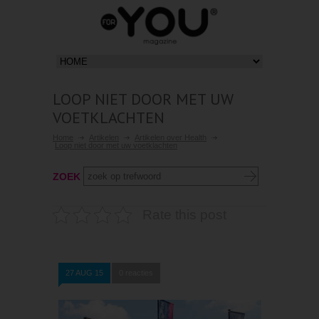
LOOP NIET DOOR MET UW
VOETKLACHTEN
Home
Artikelen
Artikelen over Health
Loop niet door met uw voetklachten
ZOEK
Rate this post
27 AUG 15
0 reacties