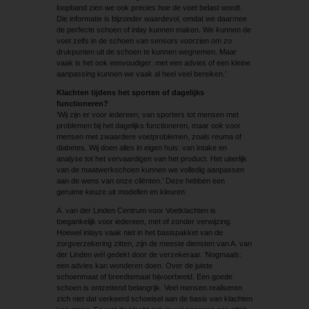
loopband zien we ook precies hoe de voet belast wordt.
Die informatie is bijzonder waardevol, omdat we daarmee
de perfecte schoen of inlay kunnen maken. We kunnen de
voet zelfs in de schoen van sensors voorzien om zo
drukpunten uit de schoen te kunnen wegnemen. Maar
vaak is het ook eenvoudiger: met een advies of een kleine
aanpassing kunnen we vaak al heel veel bereiken.’
Klachten tijdens het sporten of dagelijks
functioneren?
‘Wij zijn er voor iedereen; van sporters tot mensen met
problemen bij het dagelijks functioneren, maar ook voor
mensen met zwaardere voetproblemen, zoals reuma of
diabetes. Wij doen alles in eigen huis: van intake en
analyse tot het vervaardigen van het product. Het uiterlijk
van de maatwerkschoen kunnen we volledig aanpassen
aan de wens van onze cliënten.’ Deze hebben een
geruime keuze uit modellen en kleuren.
A. van der Linden Centrum voor Voetklachten is
toegankelijk voor iedereen, met of zonder verwijzing.
Hoewel inlays vaak niet in het basispakket van de
zorgverzekering zitten, zijn de meeste diensten van A. van
der Linden wél gedekt door de verzekeraar. ‘Nogmaals:
een advies kan wonderen doen. Over de juiste
schoenmaat of breedtemaat bijvoorbeeld. Een goede
schoen is ontzettend belangrijk. Veel mensen realiseren
zich niet dat verkeerd schoeisel aan de basis van klachten