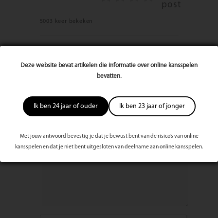
post
5003 keer bekeken
Reageer op dit artikel
Deze website bevat artikelen die informatie over online kansspelen
Naam
bevatten.
Ik ben 24 jaar of ouder
Ik ben 23 jaar of jonger
E-mailadres
Met jouw antwoord bevestig je dat je bewust bent van de risico’s van online
Bericht
kansspelen en dat je niet bent uitgesloten van deelname aan online kansspelen.