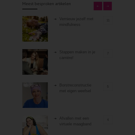
Meest besproken artikelen
Vernieuw jezelf met
11
mindfulness
Stappen maken in je
7
carrière!
Borstreconstructie
5
met eigen weefsel
Afvallen met een
4
virtuele maagband