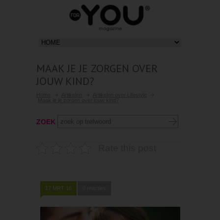
MAAK JE JE ZORGEN OVER
JOUW KIND?
Home
Artikelen
Artikelen over Lifestyle
Maak je je zorgen over jouw kind?
ZOEK
Rate this post
17 MRT 16
0 reacties