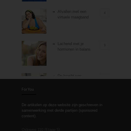
Afvallen met een
4
virtuele maagband
Lachend met je
3
hormonen in balans
De kracht van
3
zelfreflectie
ForYou
De artikelen op deze website zijn geschreven in
Stiefouderschap en
3
samenwerking met derde partijen (sponsored
relaties
content).
Osloweg 110 (Etage 5)