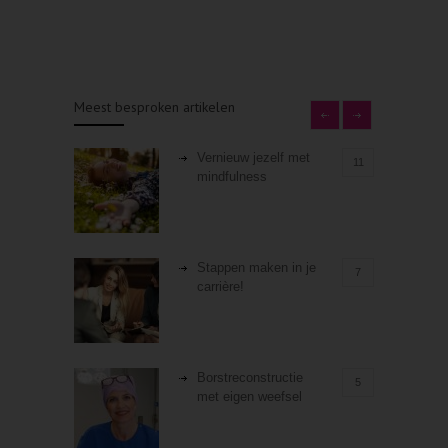
Meest besproken artikelen
Vernieuw jezelf met
11
mindfulness
Stappen maken in je
7
carrière!
Borstreconstructie
5
met eigen weefsel