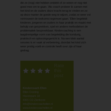
die ze (nog) niet hebben ontdekt of ze weten er nog niet
goed mee om te gaan. ‘Als coach probeer ik samen met
het kind en de ouders deze kracht terug te vinden en ze
op deze manier de goede weg te wijzen, zodat ze weer vol
vertrouwen de toekomst tegemoet gaan.’ Ellen begeleidt
kinderen, jongeren en ouders in haar praktijk en maakt met
behulp van gesprekken, spel en andere methodieken de
problematiek bespreekbaar. Kindercoaching is een
laagdrempelige vorm van begeleiding die kortdurig,
praktisch en oplossingsgericht is. Na een klein aantal
sessies is er vaak al verbetering, doordat het kind zich
weer prettig voelt en controle heeft over zijn of haar
gedrag.
Rate
this
post
Kindercoach Ellen
Ellen Oosting
Havenpark 10
4301 CD Zierikzee
info@kindercoachellen.nl
www.kindercoachellen.nl