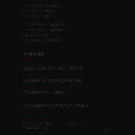
Osloweg 110 (Etage 5)
9723 BX Groningen
Leven zonder
T
050 7600 800
3
moeite!
E
info@foryoumagazine.nl
I
www.foryoumagazine.nl
KvK 58910190
BTW NL853233895B01
Van wens naar
3
Informatie
werkelijkheid
NEEM CONTACT MET ONS OP
ALGEMENE VOORWAARDEN
Wat voor leider wil jij
3
zijn?
COOKIEVERKLARING
DISCLAIMER & PRIVACY POLICY
© Copyright -
ForYou
© Afbeeldingen
Shutterstock.com
Top