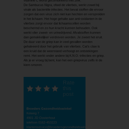
vitamine C wordt gecombineerd met zink.
De Sambucus Nigra, ofwel de vlierbes, werkt zowel bij
virale als bacteriële infecties. Het bevat stoffen die ervoor
zorgen dat een virus zich niet kan hechten en verspreiden
in het lichaam. Het hoge gehalte aan anti-oxidanten in de
vlierbes zorgt ervoor dat lichaamscellen worden
beschermd en zo hun kracht kunnen behouden. Ook
werkt vlier zweet- en urinedrijvend. Afvalstoffen kunnen
dan gemakkelijker verdreven worden. Je zweet het eruit.
De duur van de griep kan in veel gevallen worden
gehalveerd door het gebruik van vlierbes. Cat’s claw is
een kruid dat de weerstand verhoogt en ontstekingen
remt. Het werkt onder andere bij K.N.O.-infecties en griep.
Als je er vroeg bij bent, kan het een griepvirus zelfs in de
kiem smoren.
Rate
this
post
Broeders Gezondheidswinkel
Keiweg 7
4901 JD Oosterhout
telefoon 0162-453223
klantenservice@broedersgezondheidswinkel.nl