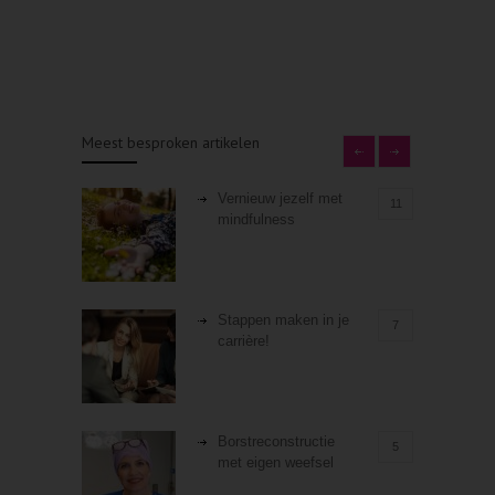
Meest besproken artikelen
Vernieuw jezelf met
11
mindfulness
Stappen maken in je
7
carrière!
Borstreconstructie
5
met eigen weefsel