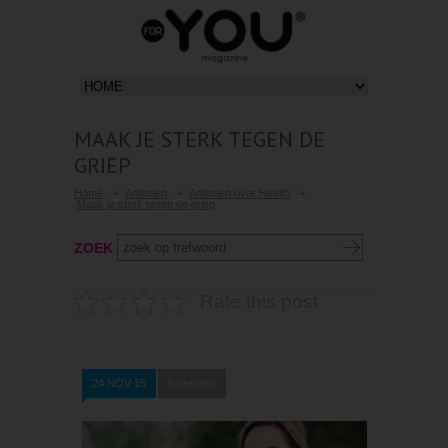
MAAK JE STERK TEGEN DE
GRIEP
Home
Artikelen
Artikelen over Health
Maak je sterk tegen de griep
ZOEK
Rate this post
24 NOV 15
0 reacties