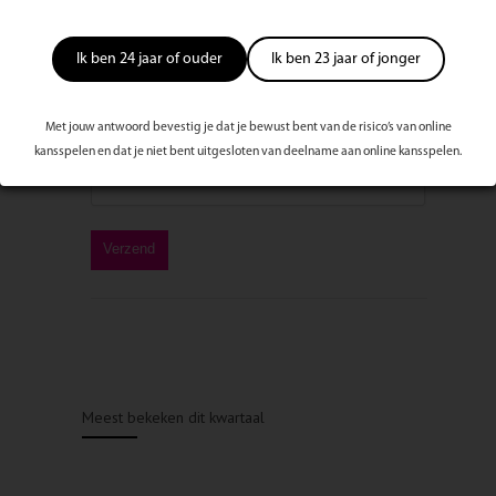
Ik ben 24 jaar of ouder
Ik ben 23 jaar of jonger
Met jouw antwoord bevestig je dat je bewust bent van de risico’s van online
kansspelen en dat je niet bent uitgesloten van deelname aan online kansspelen.
Meest bekeken dit kwartaal