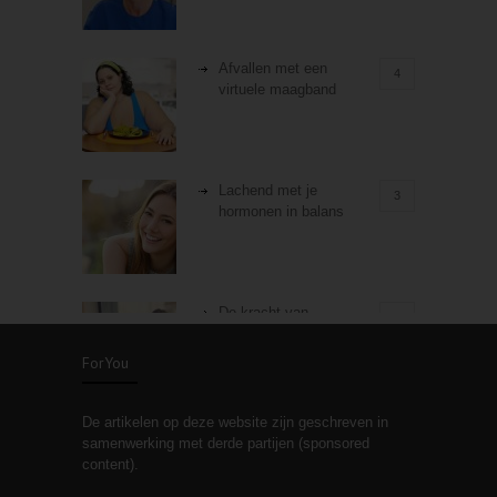
Afvallen met een
4
virtuele maagband
Lachend met je
3
hormonen in balans
De kracht van
3
zelfreflectie
ForYou
De artikelen op deze website zijn geschreven in
Stiefouderschap en
3
samenwerking met derde partijen (sponsored
relaties
content).