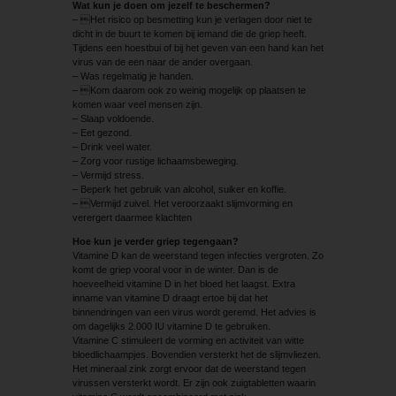
Wat kun je doen om jezelf te beschermen?
– Het risico op besmetting kun je verlagen door niet te
dicht in de buurt te komen bij iemand die de griep heeft.
Tijdens een hoestbui of bij het geven van een hand kan het
virus van de een naar de ander overgaan.
– Was regelmatig je handen.
– Kom daarom ook zo weinig mogelijk op plaatsen te
komen waar veel mensen zijn.
– Slaap voldoende.
– Eet gezond.
– Drink veel water.
– Zorg voor rustige lichaamsbeweging.
– Vermijd stress.
– Beperk het gebruik van alcohol, suiker en koffie.
– Vermijd zuivel. Het veroorzaakt slijmvorming en
verergert daarmee klachten
Hoe kun je verder griep tegengaan?
Vitamine D kan de weerstand tegen infecties vergroten. Zo
komt de griep vooral voor in de winter. Dan is de
hoeveelheid vitamine D in het bloed het laagst. Extra
inname van vitamine D draagt ertoe bij dat het
binnendringen van een virus wordt geremd. Het advies is
om dagelijks 2.000 IU vitamine D te gebruiken.
Vitamine C stimuleert de vorming en activiteit van witte
bloedlichaampjes. Bovendien versterkt het de slijmvliezen.
Het mineraal zink zorgt ervoor dat de weerstand tegen
virussen versterkt wordt. Er zijn ook zuigtabletten waarin