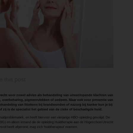
e this post
erecht voor zowel advies als behandeling van uiteenlopende klachten van
e, overbeharing, pigmentvlekken of oedeem. Maar ook voor preventie van
ehandeling van littekens bij brandwonden of nazorg bij kanker kun je bij
of zij is de specialist het gebied van de zieke of beschadigde huid.
 huidproblematiek, en heeft hiervoor een vierjarige HBO-opleiding gevolgd. De
t BIG) en alleen iemand die de opleiding Huidtherapie aan de Hogeschool Utrecht
vol heeft afgerond, mag zich ‘huidtherapeut’ noemen.