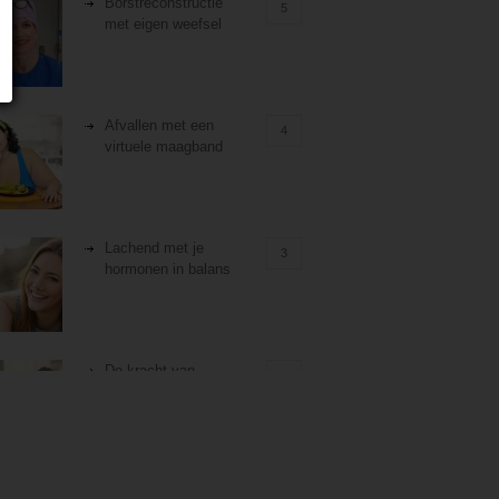
Borstreconstructie
5
met eigen weefsel
Afvallen met een
4
virtuele maagband
Lachend met je
3
hormonen in balans
De kracht van
3
zelfreflectie
Stiefouderschap en
3