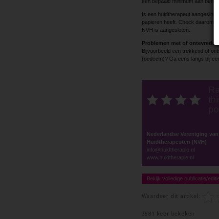
een bepaald minimum aan behan
Is een huidtherapeut aangesloten 
papieren heeft. Check daarom alti
NVH is aangesloten.
Problemen met of ontevreden 
Bijvoorbeeld een trekkend of ont
(oedeem)? Ga eens langs bij een 
Ra
thi
po
Nederlandse Vereniging van
Huidtherapeuten (NVH)
info@huidtherapie.nl
www.huidtherapie.nl
Bekijk volledige publicatie/editi
Waardeer dit artikel:
3581 keer bekeken