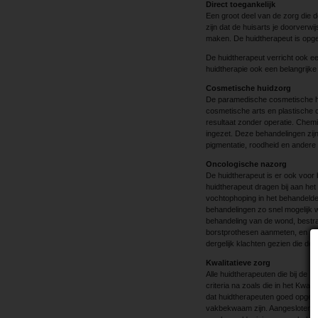
Direct toegankelijk
Een groot deel van de zorg die d
zijn dat de huisarts je doorverw
maken. De huidtherapeut is opge
De huidtherapeut verricht ook e
huidtherapie ook een belangrijke 
Cosmetische huidzorg
De paramedische cosmetische hu
cosmetische arts en plastische c
resultaat zonder operatie. Chem
ingezet. Deze behandelingen zijn
pigmentatie, roodheid en andere
Oncologische nazorg
De huidtherapeut is er ook voo
huid­therapeut dragen bij aan het
vochtophoping in het behandeld
behandelingen zo snel mogelijk w
behandeling van de wond, bestra
borstprothesen aanmeten, en he
dergelijk klachten gezien die de
Kwalitatieve zorg
Alle huidtherapeuten die bij de 
criteria na zoals die in het Kwali
dat huid­therapeuten goed opgelei
vakbekwaam zijn. Aangesloten h