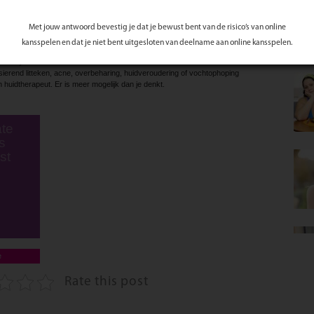
deluren maken.
bij de beroepsvereniging, dan weet je als consument dat hij of zij de juiste
Met jouw antwoord bevestig je dat je bewust bent van de risico’s van online
jd op onze site (www.huidtherapie.nl) of de betreffende huidtherapeut bij de
kansspelen en dat je niet bent uitgesloten van deelname aan online kansspelen.
over je huid?
sierend litteken, acne, over­beharing, huidveroudering of vochtophoping
huidtherapeut. Er is meer mogelijk dan je denkt.
te
s
st
e
Rate this post