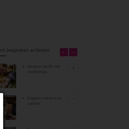
st besproken artikelen
Vernieuw jezelf met
11
mindfulness
Stappen maken in je
7
carrière!