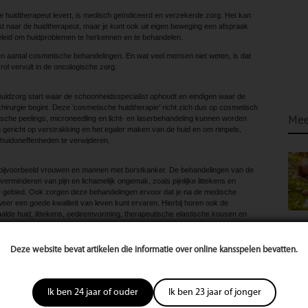
e huidtherapeut levert, is medisch geïndiceerd en verzekerde zorg. Het kan
ijst naar de huidtherapeut, maar je kunt ook uit eigen beweging een afspraak
leid om huidproblemen te herkennen en te behandelen.
en aantal cosmetische behandelingen. En wat veel mensen niet weten, is dat
rol vervult in de oncologische zorg.
idzorg start waar de schoonheidsspecialist ophoudt en eindigen waar de
hirurgie begint. Deze ‘cosmetische huidtherapie’ richt zich dus op cosmetisch
Mee
ische peelings, microneedling en licht- en laserbehandeling kunnen worden
 gericht op verstrakking en het egaler maken van de huid en om rimpels,
 huidoneffenheden te verwijderen.
r bijvoorbeeld vrouwen en mannen met borstkanker. De behandelingen van de
 verminderen van pijn en lichamelijk ongemak, zoals pijnlijke littekens en
e gebied. Ook zorgen deze behandelingen ervoor dat je na de medische
eer een goede kwaliteit van leven kunt ervaren. Hierbij horen ook de
alde huid, littekens, oedeemvorming, therapeutische elastische kousen en
t reconstrueren van de tepel. Ook na andere vormen van kanker worden
 huidtherapeut kan behandelen.
Deze website bevat artikelen die informatie over online kansspelen bevatten.
Nederlandse Vereniging van Huidtherapeuten (NVH) zijn aangesloten, leven de
teitsregister voor Paramedici zijn opgesteld. In de eerste plaats is het belangrijk
d zijn en aan voldoende bij- en nascholing doen. Ook moet blijken dat zij
Ik ben 24 jaar of ouder
Ik ben 23 jaar of jonger
uidtherapeuten moeten over voldoende werkervaring beschikken en per jaar