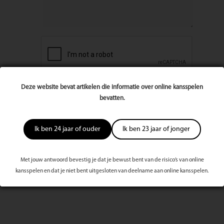
Deze website bevat artikelen die informatie over online kansspelen
bevatten.
Ik ben 24 jaar of ouder
Ik ben 23 jaar of jonger
Met jouw antwoord bevestig je dat je bewust bent van de risico’s van online
Meest bekeken dit kwartaal
kansspelen en dat je niet bent uitgesloten van deelname aan online kansspelen.