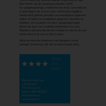
‘Effect kraamzorg’ scoorde Maartje Kraamzorg tot maar
liefst 96,8% van de maximaal te behalen 100%.
De spiegelrapportage, ontwikkeld door ActiZ, beschrijft wat
er goed gaat in de zorg en waar verbetering mogelijk is.
Hierbij wordt gebruik gemaakt van kwantitatieve gegevens
(cijfers en feiten) én kwalitatieve gegevens (woorden en
beelden). De resultaten van deze spiegelrapportages
dienen als input voor kwaliteitsverbetering in de zorg.
Maartje is uiteraard blij met het resultaat en ziet het als een
mooie steun in de rug om door te gaan.
Wil je het interview beluisteren van Marianne Lovink,
manager Kraamzorg, kijk dan op www.maartje.nl/top.
Rate
this
post
Maartje Kraamzorg
Lutterstraat 4
7581 BV Losser
telefoon 088-0005215
info@maartje.nl
www.maartje.nl