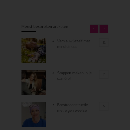
Meest besproken artikelen
Vernieuw jezelf met
11
mindfulness
Stappen maken in je
7
carrière!
Borstreconstructie
5
met eigen weefsel