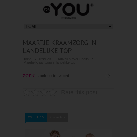
MAARTJE KRAAMZORG IN
LANDELIJKE TOP
Home
Artikelen
Artikelen over Health
Maartje Kraamzorg in landelijke top
ZOEK
Rate this post
23 FEB 15
0 reacties