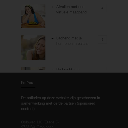
Afvallen met een
4
virtuele maagband
Lachend met je
3
hormonen in balans
De kracht van
3
zelfreflectie
ForYou
De artikelen op deze website zijn geschreven in
Stiefouderschap en
3
samenwerking met derde partijen (sponsored
relaties
content).
Osloweg 110 (Etage 5)
9723 BX Groningen