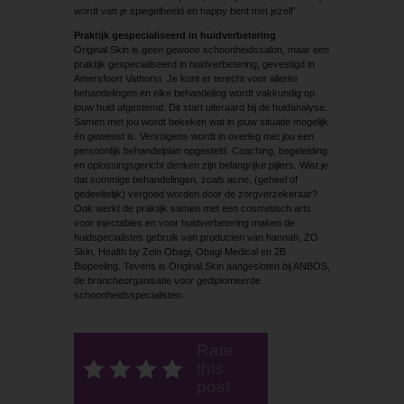
wordt van je spiegelbeeld en happy bent met jezelf’
Praktijk gespecialiseerd in huidverbetering
Original Skin is geen gewone schoonheidssalon, maar een
praktijk gespecialiseerd in huidverbetering, gevestigd in
Amersfoort Vathorst. Je kunt er terecht voor allerlei
behandelingen en elke behandeling wordt vakkundig op
jouw huid afgestemd. Dit start uiteraard bij de huidanalyse.
Samen met jou wordt bekeken wat in jouw situatie mogelijk
én gewenst is. Vervolgens wordt in overleg met jou een
persoonlijk behandelplan opgesteld. Coaching, begeleiding
en oplossingsgericht denken zijn belangrijke pijlers. Wist je
dat sommige behandelingen, zoals acne, (geheel of
gedeeltelijk) vergoed worden door de zorgverzekeraar?
Ook werkt de praktijk samen met een cosmetisch arts
voor injectables en voor huidverbetering maken de
huidspecialistes gebruik van producten van hannah, ZO
Skin, Health by Zein Obagi, Obagi Medical en 2B
Biopeeling. Tevens is Original Skin aangesloten bij ANBOS,
de brancheorganisatie voor gediplomeerde
schoonheidsspecialisten.
Rate
this
post