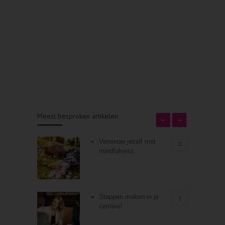
Meest besproken artikelen
Vernieuw jezelf met
11
mindfulness
Stappen maken in je
7
carrière!