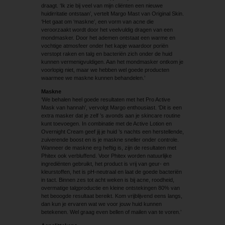
draagt. ‘Ik zie bij veel van mijn cliënten een nieuwe
huidirritatie ontstaan’, vertelt Margo Mast van Original Skin.
‘Het gaat om ‘maskne’, een vorm van acne die
veroorzaakt wordt door het veelvuldig dragen van een
mondmasker. Door het ademen ontstaat een warme en
vochtige atmosfeer onder het kapje waardoor poriën
verstopt raken en talg en bacteriën zich onder de huid
kunnen vermenigvuldigen. Aan het mondmasker ontkom je
voorlopig niet, maar we hebben wel goede producten
waarmee we maskne kunnen behandelen.’
Maskne
‘We behalen heel goede resultaten met het Pro Active
Mask van hannah’, vervolgt Margo enthousiast. ‘Dit is een
extra masker dat je zelf ’s avonds aan je skincare routine
kunt toevoegen. In combinatie met de Active Lotion en
Overnight Cream geef jij je huid ’s nachts een herstellende,
zuiverende boost en is je maskne sneller onder controle.
Wanneer de maskne erg heftig is, zijn de resultaten met
Phitex ook verbluffend. Voor Phitex worden natuurlijke
ingrediënten gebruikt, het product is vrij van geur- en
kleurstoffen, het is pH-neutraal en laat de goede bacteriën
in tact. Binnen zes tot acht weken is bij acne, roodheid,
overmatige talgproductie en kleine ontstekingen 80% van
het beoogde resultaat bereikt. Kom vrijblijvend eens langs,
dan kun je ervaren wat we voor jouw huid kunnen
betekenen. Wel graag even bellen of mailen van te voren.’