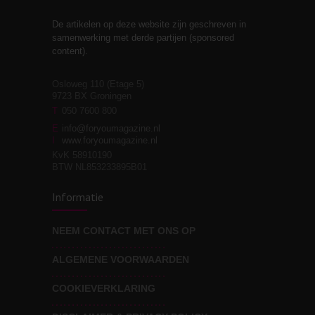
De artikelen op deze website zijn geschreven in
Stiefouderschap en
3
samenwerking met derde partijen (sponsored
relaties
content).
Osloweg 110 (Etage 5)
9723 BX Groningen
Leven zonder
T
050 7600 800
3
moeite!
E
info@foryoumagazine.nl
I
www.foryoumagazine.nl
KvK 58910190
BTW NL853233895B01
Van wens naar
3
Informatie
werkelijkheid
NEEM CONTACT MET ONS OP
ALGEMENE VOORWAARDEN
Wat voor leider wil jij
3
zijn?
COOKIEVERKLARING