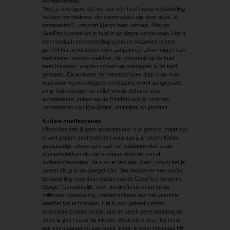
Acnelittekens
‘Wist je overigens dat we ook een heel mooie behandeling
hebben om littekens, die veroorzaakt zijn door acne, te
behandelen?’, vervolgt Margo haar verhaal. ‘Met de
SkinPen kunnen we je huid in de diepte vernieuwen. Het is
een medisch microneedling systeem waarmee je heel
gericht het acnelitteken kunt aanpakken. Door middel van
heel kleine, steriele naaldjes, die vibrerend op de huid
terechtkomen, worden minuscule openingen in de huid
gemaakt. Dit activeert het herstelproces diep in de huid
waardoor nieuw collageen en elastine wordt aangemaakt
en je huid steviger en voller wordt. Behalve voor
acnelittekens zetten we de SkinPen ook in voor het
verminderen van fijne lijntjes, rimpeltjes en pigment.’
Andere oneffenheden
Misschien heb jij geen acnelittekens in je gezicht, maar zijn
er wel andere oneffenheden waaraan jij je stoort. Kleine,
goedaardige afwijkingen aan het huidoppervlak zoals
pigmentvlekken die zijn ontstaan door de zon of
ouderdomswratjes. Je kunt er iets aan doen, mocht het je
storen als je in de spiegel kijkt. ‘We hebben er een mooie
behandeling voor door middel van de CryoPen, benoemt
Margo. ‘Gemakkelijk, snel, doeltreffend en tot op de
millimeter nauwkeurig, zonder schade aan het gezonde
weefsel toe te brengen. Het is een geheel steriele
procedure zonder incisie, dus er treedt geen bloeding op
en er is geen kans op infectie. Besteed in deze tijd eens
wat extra aandacht aan jezelf, zodat je weer helemaal blij