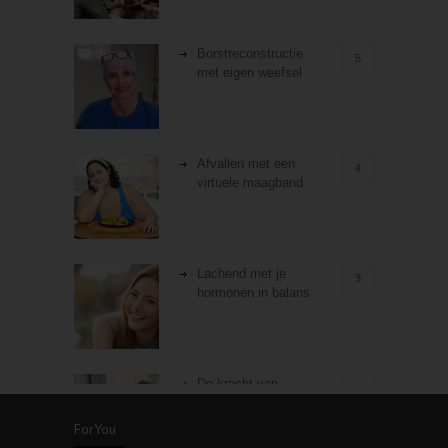
Borstreconstructie
5
met eigen weefsel
Afvallen met een
4
virtuele maagband
Lachend met je
3
hormonen in balans
De kracht van
3
zelfreflectie
ForYou