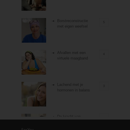
Borstreconstructie
5
met eigen weefsel
Afvallen met een
4
virtuele maagband
Lachend met je
3
hormonen in balans
De kracht van
3
zelfreflectie
ForYou