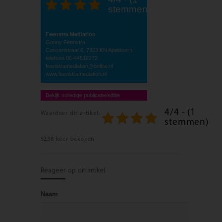
stemmen)
Feenstra Mediation
Gonny Feenstra
Concertstraat 6, 7323 KN Apeldoorn
telefoon 06-44512272
feenstramediation@online.nl
www.feenstramediation.nl
Bekijk volledige publicatie/editie
4/4 - (1
Waardeer dit artikel:
stemmen)
5238 keer bekeken
Reageer op dit artikel
Naam