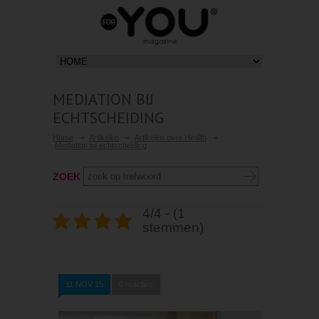
MEDIATION BIJ
ECHTSCHEIDING
Home
Artikelen
Artikelen over Health
Mediation bij echtscheiding
ZOEK
4/4 - (1
stemmen)
11 NOV 15
0 reacties