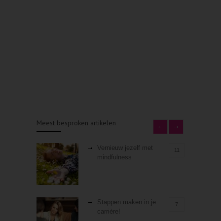
Meest besproken artikelen
Vernieuw jezelf met
11
mindfulness
Stappen maken in je
7
carrière!