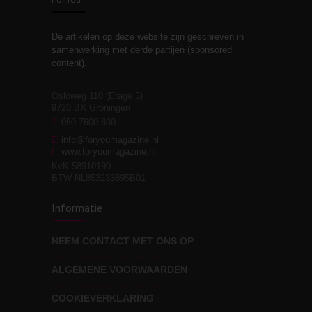
De artikelen op deze website zijn geschreven in
Stiefouderschap en
3
samenwerking met derde partijen (sponsored
relaties
content).
Osloweg 110 (Etage 5)
9723 BX Groningen
Leven zonder
T
050 7600 800
3
moeite!
E
info@foryoumagazine.nl
I
www.foryoumagazine.nl
KvK 58910190
BTW NL853233895B01
Van wens naar
3
Informatie
werkelijkheid
NEEM CONTACT MET ONS OP
ALGEMENE VOORWAARDEN
Wat voor leider wil jij
3
zijn?
COOKIEVERKLARING