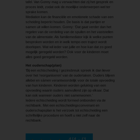
tafel. Van Gonny mag u verwachten dat zij het gesprek en
proces leidt, zodat ook de moeilijke onderwerpen wel ter
sprake komen.
Mediation kan de financiële en emotionele schade van een
scheiding beperkt houden. De basis is dat partijen er
samen uit willen komen. Gonny: ‘Dat gaat verder dan het
regelen van de verdeling van de spullen en het vaststellen
van de alimentatie. Als familiemediator kijk ik welke punten
besproken worden en in welk tempo een traject wordt
doorlopen. Wat wil ieder van jullie en hoe kan dat zo goed
mogelijk geregeld worden? Ook voor de kinderen moet
alles goed geregeld worden.
Het ouderschap(plan)
‘Bij een echtscheiding / gezinsbreuk spreek ik dan liever
over het ‘reorganiseren’ van de oudertaken. Ouders blijven
allebei en sámen verantwoordelijk voor de totale opvoeding
van hun kinderen. Kinderen worden gelukkig van een
opvoeding waarin ouders aanvullend zijn op elkaar. Dat
kan ook wanneer ouders niet samenwonen.’
Iedere echtscheiding wordt formeel ontbonden via de
rechtbank. Met een echtscheidingsconvenant en
ouderschapsplan is het verzoek tot echtscheiding een
schriftelijke procedure en hoeft u niet zelf naar de
rechtbank.
4/4 - (1