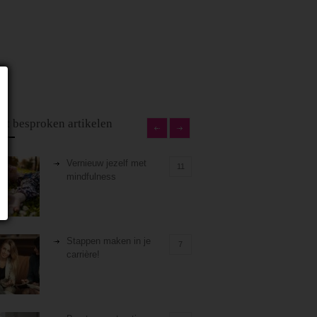
st besproken artikelen
Vernieuw jezelf met
11
mindfulness
Stappen maken in je
7
carrière!