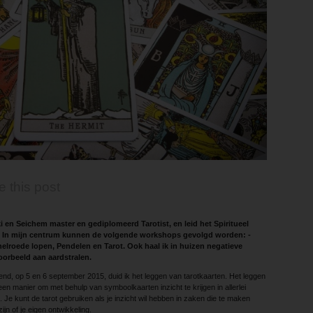
e this post
i en Seichem master en gediplomeerd Tarotist, en leid het Spiritueel
. In mijn centrum kunnen de volgende workshops gevolgd worden: ­
helroede lopen, Pendelen en Tarot. Ook haal ik in huizen negatieve
voorbeeld aan aardstralen.
d, op 5 en 6 september 2015, duid ik het leggen van tarotkaarten. Het leggen
een manier om met behulp van symboolkaarten inzicht te krijgen in allerlei
 Je kunt de tarot gebruiken als je inzicht wil hebben in zaken die te maken
jn of je eigen ontwikkeling.