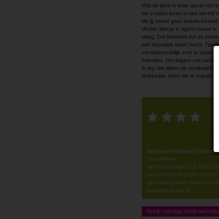
Wat de tarot in ieder geval níét
we zouden leven in een ­wereld wa
die jij neemt geen enkele invloed
Verder dien je in ogenschouw te 
uitleg. Dat betekent dat de manie
een bepaalde kaart hecht. Tarotka
verantwoordelijk voor je eigen le
kwesties. Het leggen van tarotka
Ik leg niet alleen de tarotkaarte
blokkades zitten die te maken h
Ra
thi
po
Spiritueel centrum Thekla E
Thea Wibier
Van Keppelmarke 16, 8016 GK
telefoon 038-4655390 / 06-53
spiritueelcentrum-thekla-eva
www.thekla-eva.nl
Bekijk volledige publicatie/editi