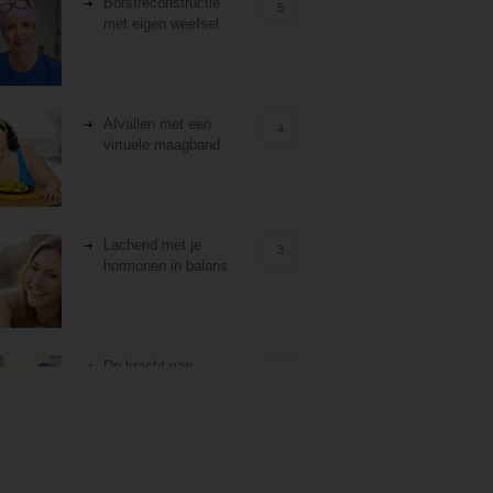
Borstreconstructie
5
met eigen weefsel
Afvallen met een
4
virtuele maagband
Lachend met je
3
hormonen in balans
De kracht van
3
zelfreflectie
Stiefouderschap en
3