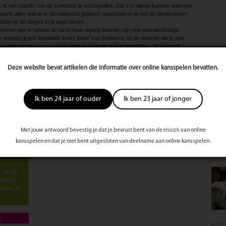
 is, is een manier om de toekomst te voorspellen. Dat zou alleen kunnen wanneer
arin alles wat er in de toekomst ­gebeurt, vaststaat en jij met de beslissingen
 hebt op de dingen in je eigen leven.
nemen dat er binnen de tarot maar weinig kaarten zijn met een eenduidige
r waarop jij een bepaalde kaart ‘leest’ van invloed is op de waarde die je aan
arten zeggen jou nooit wat jij moet doen en wat je moet laten. Jij bent zelf
ven. De tarotkaarten kunnen je helpen om inzicht te krijgen in bepaalde
arten mag nooit de enige allesomvattende leidraad worden in je leven.
Deze website bevat artikelen die informatie over online kansspelen bevatten.
n, maar via mijn gidsen en de engelen mag ik inzicht ontvangen in waar bij jou de
ebben met het thema waar de kaarten voor gelegd worden.
Mee
Ik ben 24 jaar of ouder
Ik ben 23 jaar of jonger
te
s
st
Met jouw antwoord bevestig je dat je bewust bent van de risico’s van online
kansspelen en dat je niet bent uitgesloten van deelname aan online kansspelen.
va
 Zwolle
144698
@home.nl
e