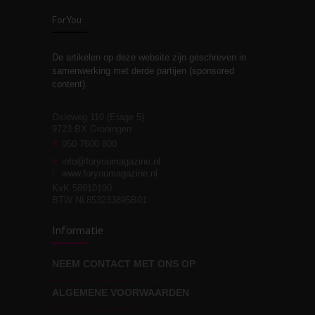
zelfreflectie
ForYou
De artikelen op deze website zijn geschreven in
Stiefouderschap en
3
samenwerking met derde partijen (sponsored
relaties
content).
Osloweg 110 (Etage 5)
9723 BX Groningen
Leven zonder
T
050 7600 800
3
moeite!
E
info@foryoumagazine.nl
I
www.foryoumagazine.nl
KvK 58910190
BTW NL853233895B01
Van wens naar
3
Informatie
werkelijkheid
NEEM CONTACT MET ONS OP
ALGEMENE VOORWAARDEN
Wat voor leider wil jij
3
zijn?