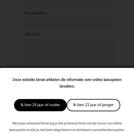
E-mailadres
Bericht
Deze website bevat artikelen die informatie over online kansspelen
bevatten.
Ik ben 24 jaar of ouder
Ik ben 23 jaar of jonger
Met jouw antwoord bevestig je dat je bewust bent van de risico’s van online
kansspelen en dat je niet bent uitgesloten van deelname aan online kansspelen.