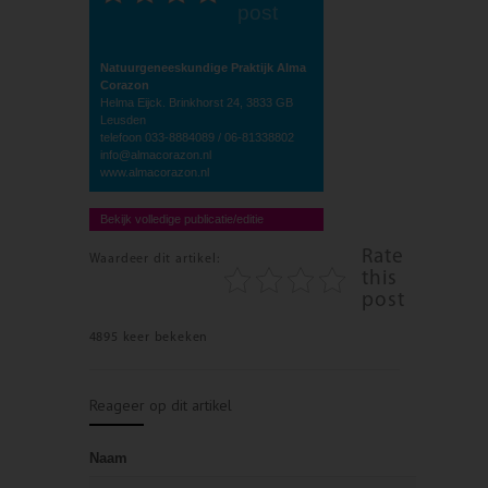
post
Natuurgeneeskundige Praktijk Alma
Corazon
Helma Eijck. Brinkhorst 24, 3833 GB
Leusden
telefoon 033-8884089 / 06-81338802
info@almacorazon.nl
www.almacorazon.nl
Bekijk volledige publicatie/editie
Rate
Waardeer dit artikel:
this
post
4895 keer bekeken
Reageer op dit artikel
Naam