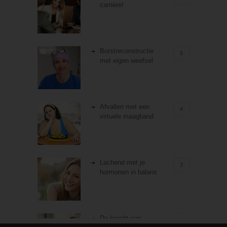
carrière!
Borstreconstructie
5
met eigen weefsel
Afvallen met een
4
virtuele maagband
Lachend met je
3
hormonen in balans
De kracht van
3