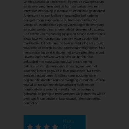
vruchtbaarheid en kinderwens. Tijdens de zwangerschap
en de overgang verandert de hormoonbalans, wat een
effect kan hebben op je mentale en emotionele gesteldheid.
Andersom kan een fysieke of geestelijke blokkade de
energiestroom stagneren en de hormoonhuishouding
verstoren. Voorbeelden zijn het verzet tegen de overgang
en ouder worden, een onvervulde kinderwens of trauma’s.
Een cliënte van mij had erg pijnlijke en hevige menstruaties
sinds haar verhuizing naar een plek waar ze zich niet
thuisvoelde. Dit belemmerde haar ontwikkeling als vrouw,
waardoor de energie in haar baarmoeder stagneerde. Elke
menstruatie lag ze drie dagen met zware pijnstillers in bed.
Diverse onderzoeken wezen niets uit. Ik heb haar
behandeld met massages speciaal gericht op het
balanceren van de hormoonhuishouding en haar met
coaching inzicht gegeven in haar processen. Na zeven
sessies had ze geen pijnstillers meer nodig en waren
beginnende klachten rond de overgang verholpen. Daarna
was af en toe een enkele behandeling nodig om de
hormoonbalans weer bij te werken en de overgang
geleidelijk en prettig te laten verlopen. Als je meer wil weten
over wat ik kan bieden in jouw situatie, neem dan gerust
contact op.
Rate
this