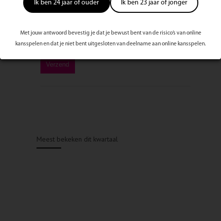
Ik ben 24 jaar of ouder
Ik ben 23 jaar of jonger
Met jouw antwoord bevestig je dat je bewust bent van de risico’s van online
kansspelen en dat je niet bent uitgesloten van deelname aan online kansspelen.
Meest bekeken dit kwartaal