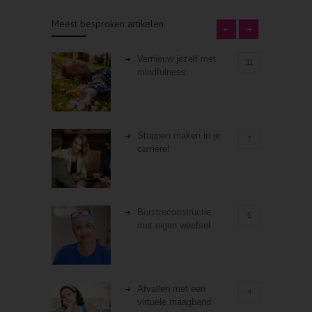
Meest besproken artikelen
Vernieuw jezelf met
11
mindfulness
Stappen maken in je
7
carrière!
Borstreconstructie
5
met eigen weefsel
Afvallen met een
4
virtuele maagband