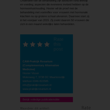
Onderdeel van de behandeling zijn adviezen rond leefstijl
en voeding; aspecten die eveneens invloed hebben op de
hormoonhuishouding. Hester wil de proef met de
behandeling met voetreflex voor vrouwen met hormonale
klachten nu op grotere schaal uitvoeren. Daarmee start zij
in het voorjaar van 2015. Zij zoekt daarom 50 vrouwen die
zich in een maand wekelijks laten behandelen.
Rate
this
post
CAM-Praktijk Rosarium
(Complementary Alternative
Medicine)
Hester Visser
Molenweg 7, 3738 DC Maartensdijk
telefoon 0346-822585
info@praktijkrosarium.nl
www.praktijkrosarium.nl
Bekijk volledige publicatie/editie
Rate
Waardeer dit artikel: