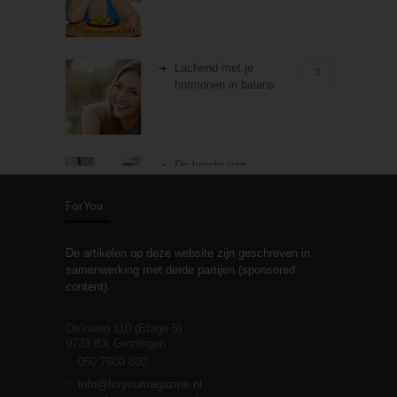
Lachend met je
3
hormonen in balans
De kracht van
3
zelfreflectie
ForYou
De artikelen op deze website zijn geschreven in
Stiefouderschap en
3
samenwerking met derde partijen (sponsored
relaties
content).
Osloweg 110 (Etage 5)
9723 BX Groningen
Leven zonder
T
050 7600 800
3
moeite!
E
info@foryoumagazine.nl