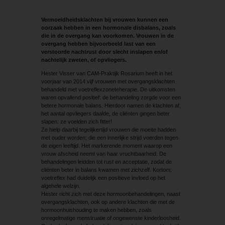
Vermoeidheidsklachten bij vrouwen kunnen een
oorzaak hebben in een hormonale disbalans, zoals
die in de overgang kan voorkomen. Vrouwen in de
overgang hebben bijvoorbeeld last van een
verstoorde nachtrust door slecht inslapen en/of
nachtelijk ­zweten, of opvliegers.
Hester Visser van CAM-Praktijk Rosarium heeft in het
voorjaar van 2014 vijf vrouwen met overgangsklachten
behandeld met voetreflexzoneteherapie. De uitkomsten
waren opvallend positief: de behandeling zorgde voor een
betere hormonale balans. Hierdoor namen de klachten af,
het aantal opvliegers daalde, de cliënten gingen beter
slapen: ze voelden zich fitter!
Ze hielp daarbij tegelijkertijd vrouwen die moeite hadden
met ouder worden; die een innerlijke strijd voerden tegen
de eigen leeftijd. Het markerende moment waarop een
vrouw afscheid neemt van haar vruchtbaarheid. De
behandelingen leidden tot rust en acceptatie, zodat de
cliënten beter in balans kwamen met zichzelf. Kortom:
voetreflex had duidelijk een positieve invloed op het
algehele welzijn.
Hester richt zich met deze hormoonbehandelingen, naast
overgangsklachten, ook op andere klachten die met de
hormoonhuishouding te maken hebben, zoals
onregelmatige menstruatie of ongewenste kinderloosheid.