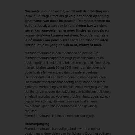
Naarmate je ouder wordt, wordt ook de celdeling van
jouw huid trager, met als gevolg dat er een ophoping
plaatsvindt van dode huidcellen. Daarnaast nemen de
celfuncties af, waardoor je huid droger kan worden,
ruwer kan aanvoelen en er meer lijntjes en rimpels en
pigmentvlekken kunnen ontstaan. ­Microdermabrasie
is dé manier om jouw huid er beter en frisser te laten
uitzien, of je nu jong of oud bent, vrouw of man.
Microdermabrasie is een mechanische peeling. Het
microdermabrasieapparaat zuigt jouw huid vacuüm en
spuit tegelijkertijd microfijne kristallen op je huid. Door deze
microkristallen wordt 50 tot 60% meer van de bovenste
dode huidcellen verwijderd dan bij andere peelings.
Hierdoor ontstaat een betere opname van de producten.
De microdermabrasiebehandeling zorgt voor een direct
zichtbare verbetering van de huid, zoals verfijning van de
poriën, en zorgt voor de activering van huideigen collageen
en elastineproductie. Voor een probleemhuid, zoals acne, ­
pigmentverstoring, littekens, een vale huid en een
rokershuid, geeft microdermabrasie een geweldig
resultaat.
Microdermabrasie is ontspannend en niet pijnlijk.
Huidverjonging
Microdermabrasie kan veilig gebruikt worden op het
gezicht en andere delen van het lichaam. Door het polijsten