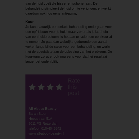
van de huid voelt die frisser en schoner aan. De
behandeling stimuleert de huid om te verjongen, en werkt
daardoor ook nog eens anti-aging.
Kuur
Je kunt natuurlijk een enkele behandeling ondergaan voor
een opfrisbeurt voor je huid, maar zeker als je last hebt
van een huidprobleem, is het aan te raden om een kuur af
te nemen. Je gaat dan wekelijks gedurende een aantal
weken langs bij de salon voor een behandeling, en werkt
met de specialiste aan de oplossing van het probleem. De
kuurvorm zorgt er ook nog eens voor dat het resultaat
langer behouden blijft.
Rate
this
post
All About Beauty
Sarah Stout
Hoogstraat 51A
3011 PG Rotterdam
telefoon 010-4046542
www.all-about-beauty.nl