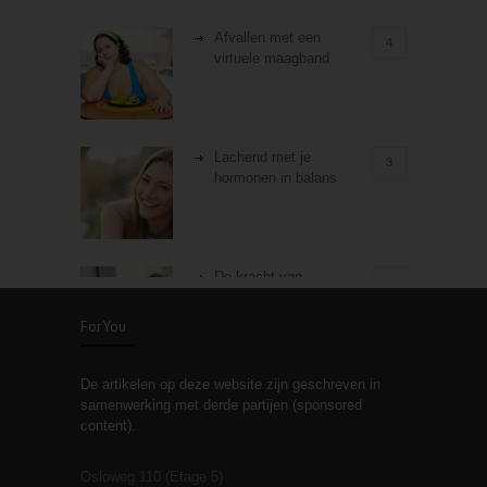
Afvallen met een
4
virtuele maagband
Lachend met je
3
hormonen in balans
De kracht van
3
zelfreflectie
ForYou
De artikelen op deze website zijn geschreven in
Stiefouderschap en
3
samenwerking met derde partijen (sponsored
relaties
content).
Osloweg 110 (Etage 5)