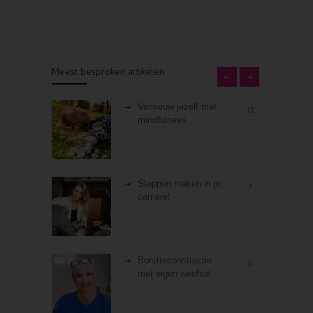
Meest besproken artikelen
Vernieuw jezelf met
11
mindfulness
Stappen maken in je
7
carrière!
Borstreconstructie
5
met eigen weefsel