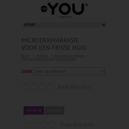
MICRODERMABRASIE
VOOR EEN FRISSE HUID
Home
Artikelen
Artikelen over Beauty
Microdermabrasie voor een frisse huid
ZOEK
Rate this post
03 FEB 16
0 reacties
Rate this post