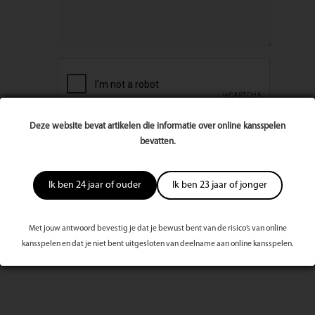
Deze website bevat artikelen die informatie over online kansspelen
bevatten.
Ik ben 24 jaar of ouder
Ik ben 23 jaar of jonger
Met jouw antwoord bevestig je dat je bewust bent van de risico’s van online
Meest bekeken dit kwartaal
kansspelen en dat je niet bent uitgesloten van deelname aan online kansspelen.