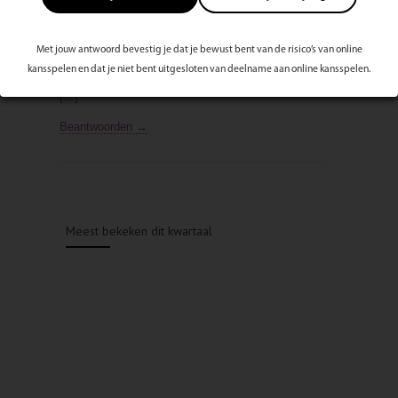
[…] Raak je snel geïrriteerd? Ben je snel boos?
Misschien wil je wel veranderen, maar denk je: dat
lukt toch nooit. Mindfulness kan ook jou leren om
Met jouw antwoord bevestig je dat je bewust bent van de risico’s van online
meer vriendelijkheid en kalmte in je leven brengen.
kansspelen en dat je niet bent uitgesloten van deelname aan online kansspelen.
Hoe? Lees maar in mijn artikel in ForYou magazine.
[…]
Beantwoorden →
Meest bekeken dit kwartaal