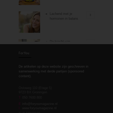
Lachend met je
3
hormonen in balans
De kracht van
3
zelfreflectie
ForYou
De artikelen op deze website zijn geschreven in
Stiefouderschap en
3
samenwerking met derde partijen (sponsored
relaties
content).
Osloweg 110 (Etage 5)
9723 BX Groningen
Leven zonder
T
050 7600 800
3
moeite!
E
info@foryoumagazine.nl
I
www.foryoumagazine.nl