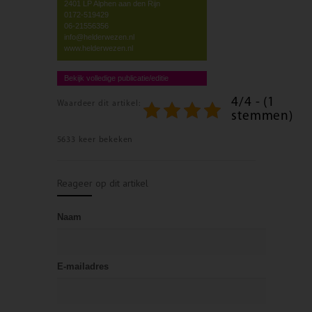
2401 LP Alphen aan den Rijn
0172-519429
06-21556356
info@helderwezen.nl
www.helderwezen.nl
Bekijk volledige publicatie/editie
4/4 - (1
Waardeer dit artikel:
stemmen)
5633 keer bekeken
Reageer op dit artikel
Naam
E-mailadres