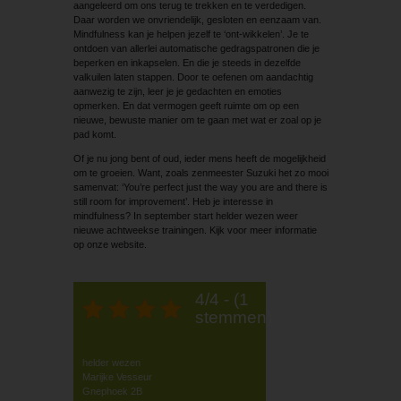
aangeleerd om ons terug te trekken en te verdedigen.
Daar worden we onvriendelijk, gesloten en eenzaam van.
Mindfulness kan je helpen jezelf te ‘ont-wikkelen’. Je te
ontdoen van allerlei automatische gedragspatronen die je
beperken en inkapselen. En die je steeds in dezelfde
valkuilen laten stappen. Door te oefenen om aandachtig
aanwezig te zijn, leer je je gedachten en emoties
opmerken. En dat vermogen geeft ruimte om op een
nieuwe, bewuste manier om te gaan met wat er zoal op je
pad komt.
Of je nu jong bent of oud, ieder mens heeft de mogelijkheid
om te groeien. Want, zoals zenmeester Suzuki het zo mooi
samenvat: ‘You’re perfect just the way you are and there is
still room for improvement’. Heb je interesse in
mindfulness? In september start helder wezen weer
nieuwe achtweekse trainingen. Kijk voor meer informatie
op onze website.
4/4 - (1
stemmen)
helder wezen
Marijke Vesseur
Gnephoek 2B