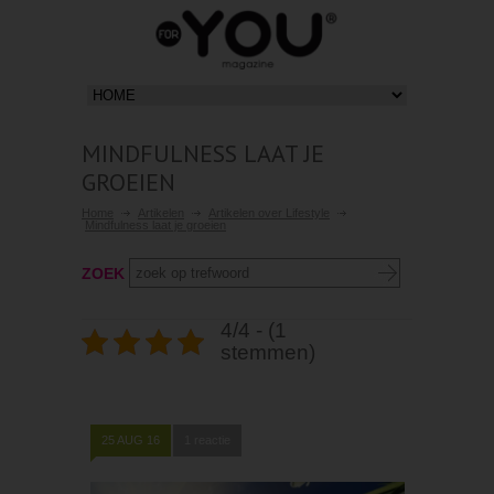
MINDFULNESS LAAT JE
GROEIEN
Home
Artikelen
Artikelen over Lifestyle
Mindfulness laat je groeien
ZOEK
4/4 - (1
stemmen)
25 AUG 16
1 reactie