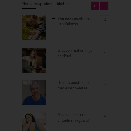
Meest besproken artikelen
Vernieuw jezelf met
11
mindfulness
Stappen maken in je
7
carrière!
Borstreconstructie
5
met eigen weefsel
Afvallen met een
4
virtuele maagband