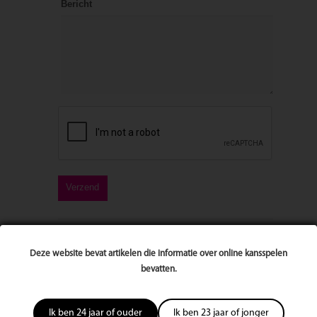
Bericht
1 reactie
Deze website bevat artikelen die informatie over online kansspelen
bevatten.
Geplaatst door
Mindfulness laat je groeien - helder wezen -
Mindfulness Alphen aan de Rijn
op september 22, 2016, 2:01
pm
Ik ben 24 jaar of ouder
Ik ben 23 jaar of jonger