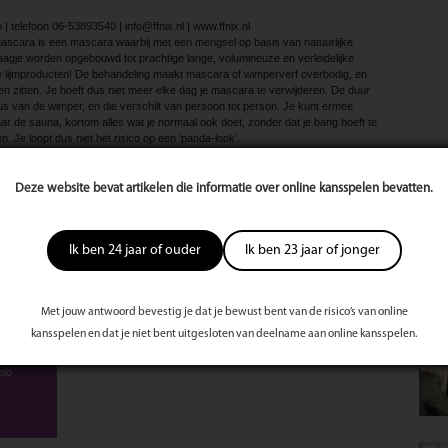
 telefoon 06-53893540 | info@ffnix.nl | www.ffnix.nl
cara is een mascara waarbij met een mengsel op basis van natuurlijke
laagje worden opgebouwd tot prachtige lange, volumineuze en verleidelijke
lijmproducten! De behandeling maakt mascara of wimperverf overbodig, en
weken zitten. Je hoeft dus niet meer elke dag je mascara te verwijderen. De duur
us van de wimper, en die verschilt van persoon tot person. Je kunt ermee
 de sauna, kortom alles wat je normaal ook doet, zonder dat je bang hoeft te
en. Je loopt dus niet het risico op een ‘panda-look’.
eer 30 minuten, dus je kunt snel genieten van mooie, sexy, lange en volle
Mee
zijn ook!
deling nauw luistert voor een mooi resultaat, kan deze behandeling alleen
Deze website bevat artikelen die informatie over online kansspelen bevatten.
essioneel getrainde schoonheidsspecialiste.
Ik ben 24 jaar of ouder
Ik ben 23 jaar of jonger
te
s
st
Met jouw antwoord bevestig je dat je bewust bent van de risico’s van online
kansspelen en dat je niet bent uitgesloten van deelname aan online kansspelen.
elo