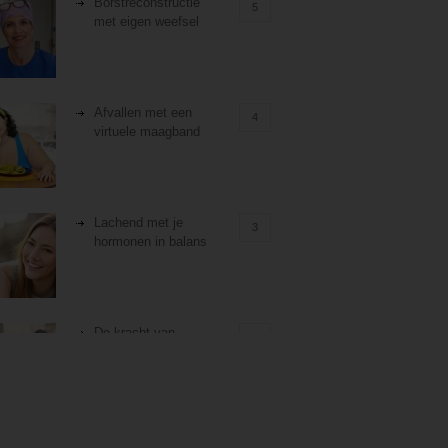
Borstreconstructie
5
met eigen weefsel
Afvallen met een
4
virtuele maagband
Lachend met je
3
hormonen in balans
De kracht van
3
zelfreflectie
Stiefouderschap en
3