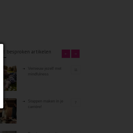
st besproken artikelen
Vernieuw jezelf met
11
mindfulness
Stappen maken in je
7
carrière!