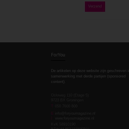
ForYou
De artikelen op deze website zijn geschreven i
samenwerking met derde partijen (sponsored
content).
Osloweg 110 (Etage 5)
9723 BX Groningen
T
050 7600 800
E
info@foryoumagazine.nl
I
www.foryoumagazine.nl
KvK 58910190