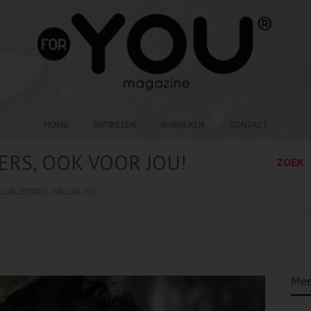
HOME
ARTIKELEN
RUBRIEKEN
CONTACT
RS, OOK VOOR JOU!
ZOEK
volle wimpers, ook voor jou!
Mee