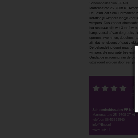
Schoonheidssalon FF NiX
Martenastate 25, 7608 XT Almelo |
De LashCoat Semi Permanent Mas
keratine je wimpers laagje voor 
wimpers. Dus zonder chemische 
het resultaat blijft wel 3 tot 4 
hangt vooral af van de groeicycl
sporten, zwemmen, douchen, naar
zijn dat het uitloopt of gaat vlekk
De behandeling duurt maar ongev
wimpers die nog waterbestendig 
Omdat de uitvoering van de behan
uitgevoerd worden door een prof
Ra
thi
po
Schoonheidssalon FF NiX
Martenastate 25, 7608 XT Alm
telefoon 06-53893540
info@ffnix.nl
www.ffnix.nl