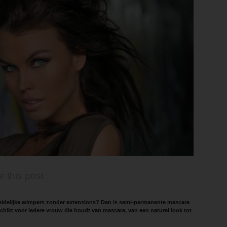
e this post
erleidelijke wimpers zonder extensions? Dan is semi-permanente mascara
schikt voor iedere vrouw die houdt van mascara, van een naturel look tot