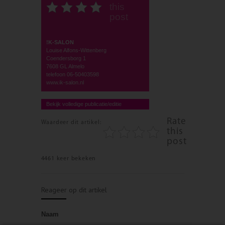
this
post
!K-SALON
Louise Alfons-Wittenberg
Coendersborg 1
7608 GL Almelo
telefoon 06-50403598
www.ik-salon.nl
Bekijk volledige publicatie/editie
Rate
Waardeer dit artikel:
this
post
4461 keer bekeken
Reageer op dit artikel
Naam