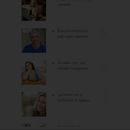
7
carrière!
Borstreconstructie
5
met eigen weefsel
Afvallen met een
4
virtuele maagband
Lachend met je
3
hormonen in balans
De kracht van
3