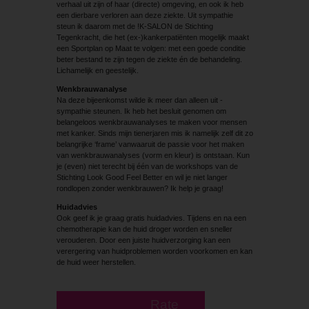
verhaal uit zijn of haar (directe) omgeving, en ook ik heb
een dierbare verloren aan deze ziekte. Uit sympathie
steun ik daarom met de !K-SALON de Stichting
Tegenkracht, die het (ex-)kankerpatiënten mogelijk maakt
een Sportplan op Maat te volgen: met een goede conditie
beter bestand te zijn tegen de ziekte én de behandeling.
Lichamelijk en geestelijk.
Wenkbrauwanalyse
Na deze bijeenkomst wilde ik meer dan alleen uit ­
sympathie steunen. Ik heb het besluit genomen om
belangeloos ­wenkbrauwanalyses te maken voor mensen
met kanker. Sinds mijn tienerjaren mis ik namelijk zelf dit zo
belangrijke ‘frame’ vanwaaruit de passie voor het maken
van wenkbrauwanalyses (vorm en kleur) is ontstaan. Kun
je (even) niet terecht bij één van de workshops van de
Stichting Look Good Feel Better en wil je niet langer
rondlopen zonder wenkbrauwen? Ik help je graag!
Huidadvies
Ook geef ik je graag gratis huidadvies. Tijdens en na een
chemotherapie kan de huid droger worden en sneller
verouderen. Door een juiste huidverzorging kan een
verergering van huidproblemen worden voorkomen en kan
de huid weer herstellen.
Rate