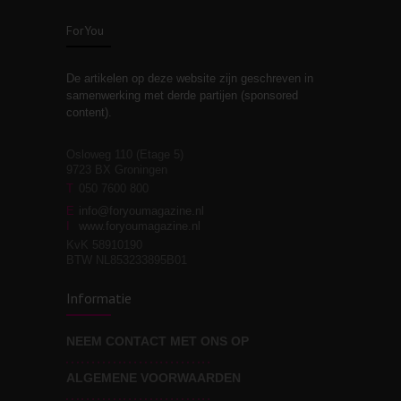
zelfreflectie
ForYou
De artikelen op deze website zijn geschreven in
Stiefouderschap en
3
samenwerking met derde partijen (sponsored
relaties
content).
Osloweg 110 (Etage 5)
9723 BX Groningen
Leven zonder
T
050 7600 800
3
moeite!
E
info@foryoumagazine.nl
I
www.foryoumagazine.nl
KvK 58910190
BTW NL853233895B01
Van wens naar
3
Informatie
werkelijkheid
NEEM CONTACT MET ONS OP
ALGEMENE VOORWAARDEN
Wat voor leider wil jij
3
zijn?