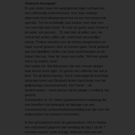
‘Gewoon doorgaan’
Er was onder meer het aangrijpende eigen verhaal van
een zelfstandig onderneemster over haar onlangs
afgeronde bestralingsprogramma na een borstsparende
operatie. Tot het knobbeltje was kanker voor haar een
‘ver-van-mijn-bed-show’: ‘Ik voel me goed, sport 3 keer in
de week, eet gezond…’ Er niet ziek uit willen zien, het
vooral niet anders willen zijn, werd haar persoonlijke
missie. Pruiken werden voor de chemo aangemeten om
maar vooral ‘gewoon’ door te kunnen gaan. Nooit gedacht
aan het (tijdelijke) verlies van haar wenkbrauwen en de
impact hiervan. Haar tip: neem een selfie. ‘Wel een goede
close-up maken, hoor!’
Het raakte me. Wenkbrauwen zijn niet zomaar plukjes
haar boven onze ogen. Ze geven een reflectie van wie je
bent. ‘It’s all about framing.’ Deze veelzeggende krachtige
uitspraak komt van Elizabeth Arden (oprichtster van het
gelijknamige cosmeticamerk). Het ‘frame’ – de
wenkbrauwen – moet passen bij het plaatje / schilderij: het
gezicht.
Gastspreker dr. De Valois (gepensioneerd radioloog) liet
ons beseffen hoe belangrijk de bijdrage van een
(verantwoorde) schoonheidsbehandeling kan zijn voor het
welbevinden van mensen met kanker.
Ik ben geïnspireerd door de gastsprekers. Het is helaas
een vaststaand gegeven dat vandaag de dag 1 op de 7
vrouwen kanker heeft of krijgt. Iedereen kent wel een