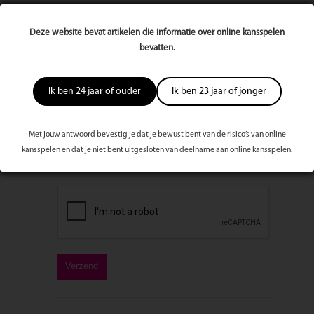
Deze website bevat artikelen die informatie over online kansspelen
E-mailadres
bevatten.
Bericht
Ik ben 24 jaar of ouder
Ik ben 23 jaar of jonger
Met jouw antwoord bevestig je dat je bewust bent van de risico’s van online
kansspelen en dat je niet bent uitgesloten van deelname aan online kansspelen.