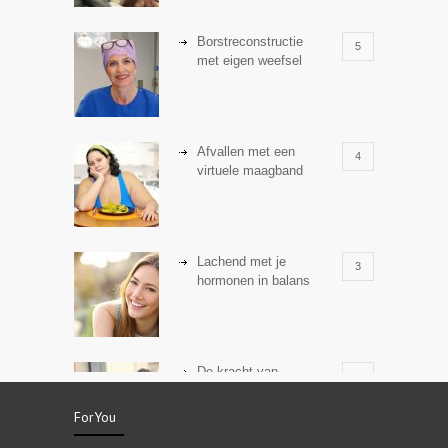
Borstreconstructie
5
met eigen weefsel
Afvallen met een
4
virtuele maagband
Lachend met je
3
hormonen in balans
De kracht van
3
zelfreflectie
ForYou