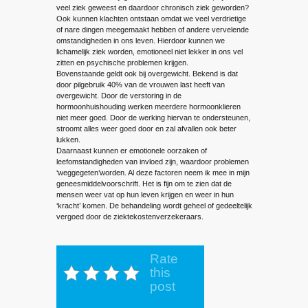
veel ziek geweest en daardoor chronisch ziek geworden?
Ook kunnen klachten ontstaan omdat we veel verdrietige
of nare dingen meegemaakt hebben of andere vervelende
omstandigheden in ons leven. Hierdoor kunnen we
lichamelijk ziek worden, emotioneel niet lekker in ons vel
zitten en psychische problemen krijgen.
Bovenstaande geldt ook bij overgewicht. Bekend is dat
door pilgebruik 40% van de vrouwen last heeft van
overgewicht. Door de verstoring in de
hormoonhuishouding werken meerdere hormoonklieren
niet meer goed. Door de werking hiervan te ondersteunen,
stroomt alles weer goed door en zal afvallen ook beter
lukken.
Daarnaast kunnen er emotionele oorzaken of
leefomstandigheden van invloed zijn, waardoor problemen
‘weggegeten’worden. Al deze factoren neem ik mee in mijn
geneesmiddelvoorschrift. Het is fijn om te zien dat de
mensen weer vat op hun leven krijgen en weer in hun
‘kracht’ komen. De behandeling wordt geheel of gedeeltelijk
vergoed door de ziektekostenverzekeraars.
Rate
this
post