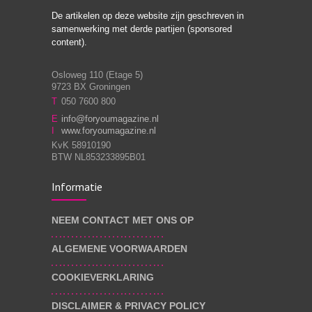
De artikelen op deze website zijn geschreven in
Stiefouderschap en
3
samenwerking met derde partijen (sponsored
relaties
content).
Osloweg 110 (Etage 5)
9723 BX Groningen
Leven zonder
T
050 7600 800
3
moeite!
E
info@foryoumagazine.nl
I
www.foryoumagazine.nl
KvK 58910190
BTW NL853233895B01
Van wens naar
3
Informatie
werkelijkheid
NEEM CONTACT MET ONS OP
ALGEMENE VOORWAARDEN
Wat voor leider wil jij
3
zijn?
COOKIEVERKLARING
DISCLAIMER & PRIVACY POLICY