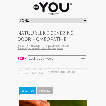
NATUURLIJKE GENEZING
DOOR HOMEOPATHIE
Home
Artikelen
Artikelen over Health
Natuurlijke genezing door homeopathie
ZOEK
Rate this post
28 APR 15
0 reacties