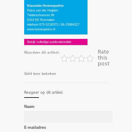
Klassieke Homeopathie
Petra van der Heijden
Tielekeshoeven 99
5242 KE Rosmalen
telefoon 073-5218372 / 06-23884327
www.homeopetra.nl
Bekijk volledige publicatie/editie
Rate
Waardeer dit artikel:
this
post
5664 keer bekeken
Reageer op dit artikel
Naam
E-mailadres