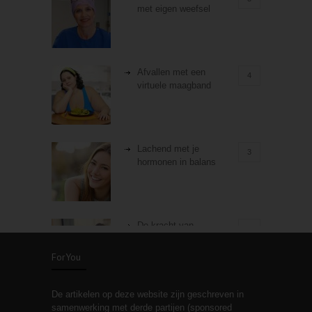
met eigen weefsel
Afvallen met een
4
virtuele maagband
Lachend met je
3
hormonen in balans
De kracht van
3
zelfreflectie
ForYou
De artikelen op deze website zijn geschreven in
Stiefouderschap en
3
samenwerking met derde partijen (sponsored