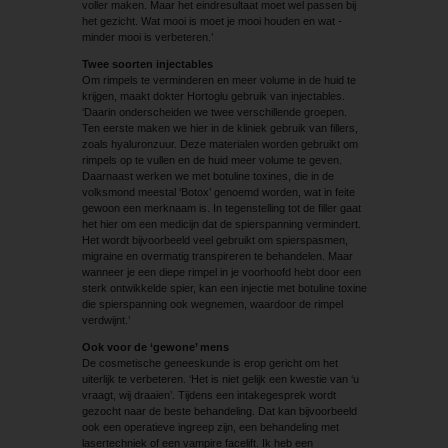
voller maken. Maar het eindresultaat moet wel passen bij
het gezicht. Wat mooi is moet je mooi houden en wat ­
minder mooi is verbeteren.’
Twee soorten injectables
Om rimpels te verminderen en meer volume in de huid te
krijgen, maakt dokter Hortoglu gebruik van injectables.
‘Daarin onderscheiden we twee verschillende groepen.
Ten eerste maken we hier in de kliniek gebruik van fillers,
zoals hyaluronzuur. Deze materialen worden gebruikt om
rimpels op te vullen en de huid meer volume te geven.
Daarnaast werken we met botuline toxines, die in de
volksmond meestal ‘Botox’ genoemd worden, wat in feite
gewoon een merknaam is. In tegenstelling tot de filler gaat
het hier om een medicijn dat de spierspanning vermindert.
Het wordt bijvoorbeeld veel gebruikt om spierspasmen,
migraine en overmatig transpireren te behandelen. Maar
wanneer je een diepe rimpel in je voorhoofd hebt door een
sterk ontwikkelde spier, kan een injectie met botuline toxine
die spierspanning ook wegnemen, waardoor de rimpel
verdwijnt.’
Ook voor de ‘gewone’ mens
De cosmetische geneeskunde is erop gericht om het
uiterlijk te verbeteren. ‘Het is niet gelijk een kwestie van ‘u
vraagt, wij draaien’. Tijdens een intakegesprek wordt
gezocht naar de beste behandeling. Dat kan bijvoorbeeld
ook een operatieve ingreep zijn, een behandeling met
lasertechniek of een vampire facelift. Ik heb een