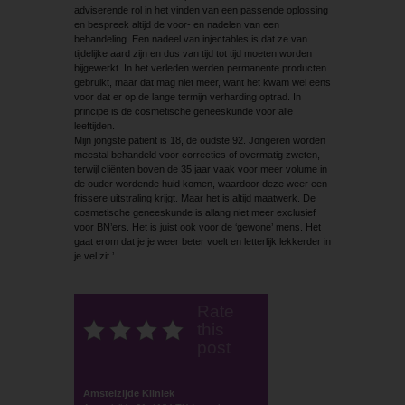
adviserende rol in het vinden van een passende oplossing
en bespreek altijd de voor- en nadelen van een
behandeling. Een nadeel van injectables is dat ze van
tijdelijke aard zijn en dus van tijd tot tijd moeten worden
bijgewerkt. In het verleden werden permanente producten
gebruikt, maar dat mag niet meer, want het kwam wel eens
voor dat er op de lange termijn verharding optrad. In
principe is de cosmetische geneeskunde voor alle
leeftijden.
Mijn jongste patiënt is 18, de oudste 92. Jongeren worden
meestal behandeld voor correcties of overmatig zweten,
terwijl cliënten boven de 35 jaar vaak voor meer volume in
de ouder wordende huid komen, waardoor deze weer een
frissere uitstraling krijgt. Maar het is altijd maatwerk. De
cosmetische geneeskunde is allang niet meer exclusief
voor BN’ers. Het is juist ook voor de ‘gewone’ mens. Het
gaat erom dat je je weer beter voelt en letterlijk lekkerder in
je vel zit.’
Rate
this
post
Amstelzijde Kliniek