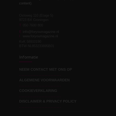
relaties
content).
Osloweg 110 (Etage 5)
9723 BX Groningen
Leven zonder
T
050 7600 800
3
moeite!
E
info@foryoumagazine.nl
I
www.foryoumagazine.nl
KvK 58910190
BTW NL853233895B01
Van wens naar
3
Informatie
werkelijkheid
NEEM CONTACT MET ONS OP
ALGEMENE VOORWAARDEN
Wat voor leider wil jij
3
zijn?
COOKIEVERKLARING
DISCLAIMER & PRIVACY POLICY