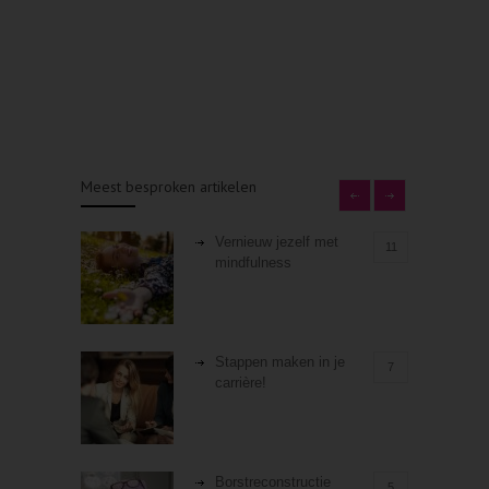
Meest besproken artikelen
Vernieuw jezelf met
11
mindfulness
Stappen maken in je
7
carrière!
Borstreconstructie
5