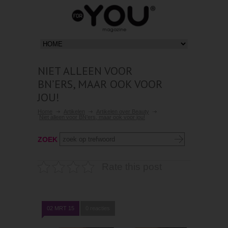
NIET ALLEEN VOOR
BN’ERS, MAAR OOK VOOR
JOU!
Home
Artikelen
Artikelen over Beauty
Niet alleen voor BN’ers, maar ook voor jou!
ZOEK
Rate this post
02 MRT 15
0 reacties