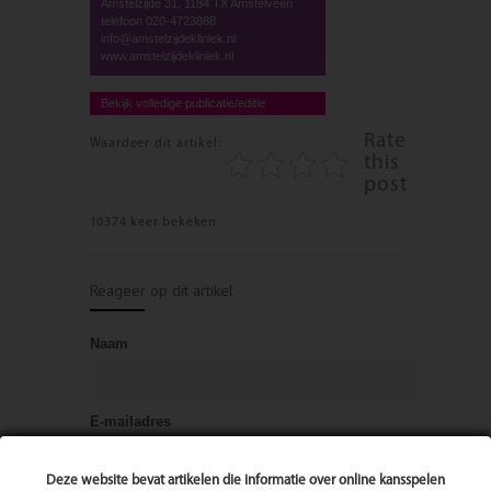
Amstelzijde 31, 1184 TX Amstelveen
telefoon 020-4723888
info@amstelzijdekliniek.nl
www.amstelzijdekliniek.nl
Bekijk volledige publicatie/editie
Rate
Waardeer dit artikel:
this
post
10374 keer bekeken
Reageer op dit artikel
Naam
E-mailadres
Deze website bevat artikelen die informatie over online kansspelen