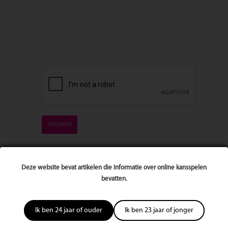
Deze website bevat artikelen die informatie over online kansspelen
1 reactie
bevatten.
Geplaatst door
Geef jezelf ruimte - helder wezen -
Mindfulness Alphen aan de Rijn
op december 24, 2015, 11:13
am
Ik ben 24 jaar of ouder
Ik ben 23 jaar of jonger
[…] elkaar krijgt, kun je lezen in Oefen je mindful in