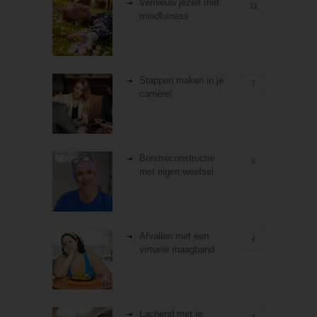
Vernieuw jezelf met
11
mindfulness
Stappen maken in je
7
carrière!
Borstreconstructie
5
met eigen weefsel
Afvallen met een
4
virtuele maagband
Lachend met je
3