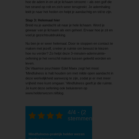
hoe de adem in en uit je lichaam stroomt – als een golf die
het strand op rolt en zich weer terugtrekt. Je ademhaling
leidt je naar het heden en helpt je aandachtig en stil te zijn.
Stap 3: Helemaal hier
Breid nu je aandacht uit naar je hele lichaam. Word je
gewaar van je lichaam als een geheel. Ervaar hoe je zit en
voel je gezichtsuitdrukking.
Nu ben je er weer helemaal. Door te stoppen en contact te
maken met jezelf, creëer je ruimte om bewust te kiezen
hoe nu verder? Zo helpt deze 3-minuten-ademruimte-
oefening je het verschil maken tussen geleefd worden en
leven.
De Vlaamse psychiater Edel Maex zegt het mooi:
‘Mindfulness is halt houden om met milde open aandacht in
deze werkelijkheid aanwezig te zijn, zodat je er met meer
vrijheid mee kunt omgaan.’ Mindfulness geeft je die ruimte.
Je kunt deze oefening ook beluisteren op
www.helderwezen.nl/blog.
4/4 - (2
stemmen)
Mindfulness-praktijk helder wezen
Marijke Vesseur