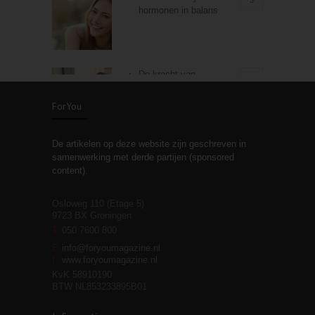
hormonen in balans
De kracht van
3
zelfreflectie
ForYou
De artikelen op deze website zijn geschreven in
Stiefouderschap en
3
samenwerking met derde partijen (sponsored
relaties
content).
Osloweg 110 (Etage 5)
9723 BX Groningen
Leven zonder
T
050 7600 800
3
moeite!
E
info@foryoumagazine.nl
I
www.foryoumagazine.nl
KvK 58910190
BTW NL853233895B01
Van wens naar
3