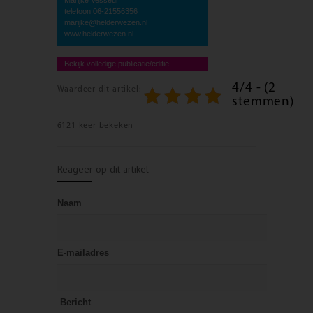
telefoon 06-21556356
marijke@helderwezen.nl
www.helderwezen.nl
Bekijk volledige publicatie/editie
4/4 - (2
Waardeer dit artikel:
stemmen)
6121 keer bekeken
Reageer op dit artikel
Naam
E-mailadres
Bericht