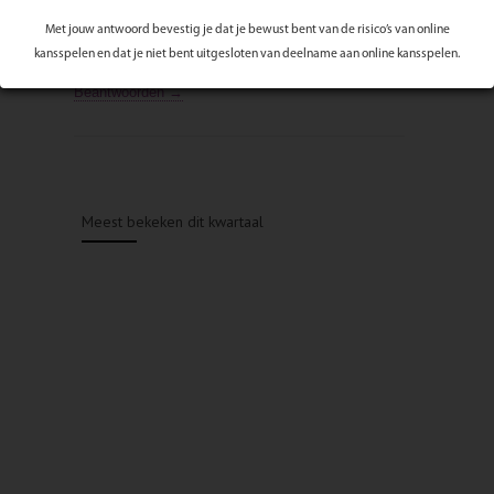
3 stappen, mijn artikel in het winternummer van
Met jouw antwoord bevestig je dat je bewust bent van de risico’s van online
ForYou magazine Alphen. Maar je kunt je ook naar
deze […]
kansspelen en dat je niet bent uitgesloten van deelname aan online kansspelen.
Beantwoorden →
Meest bekeken dit kwartaal