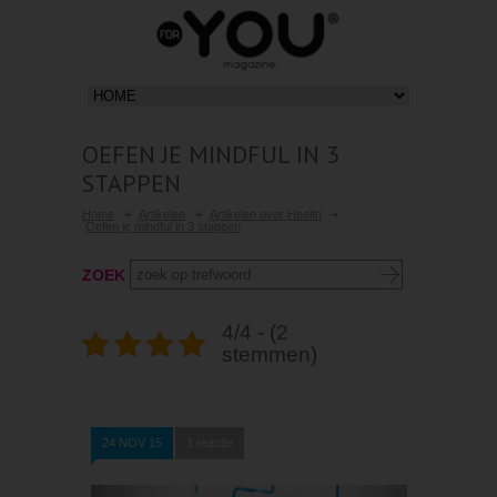
OEFEN JE MINDFUL IN 3
STAPPEN
Home
Artikelen
Artikelen over Health
Oefen je mindful in 3 stappen
ZOEK
4/4 - (2
stemmen)
24 NOV 15
1 reactie