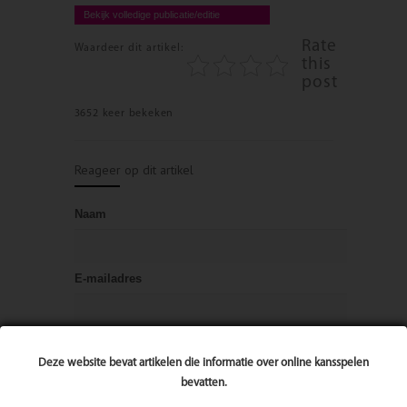
Bekijk volledige publicatie/editie
Rate
Waardeer dit artikel:
this
post
3652 keer bekeken
Reageer op dit artikel
Naam
E-mailadres
Bericht
Deze website bevat artikelen die informatie over online kansspelen
bevatten.