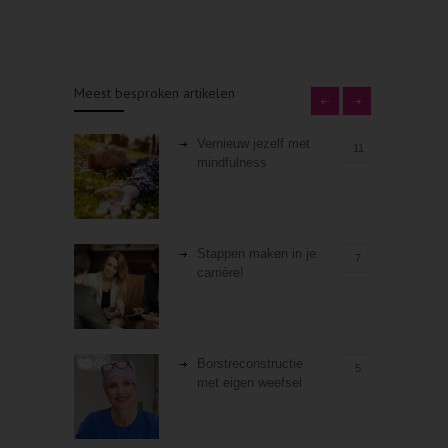
Meest besproken artikelen
Vernieuw jezelf met
11
mindfulness
Stappen maken in je
7
carrière!
Borstreconstructie
5
met eigen weefsel