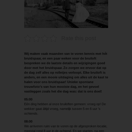
Rate this post
Wij maken vaak maanden van te voren kennis met hét
bruidspaar, en een paar weken voor de bruiloft
bespreken we de laatste details en wijzigingen goed
door met het bruidspaar. Zo zorgen we ervoor dat op
de dag zelf alles op rolletjes verloopt. Elke bruiloft is
anders, en een mooie uitdaging om alles uit de kast te
halen voor ons bruidspaar! Unieke spontane
trouwfoto’s van hun mooiste dag, en het gevoel
vastleggen zoals het die dag was: dat is ons doel!
05:00
Eén ding hebben al onze bruiloften gemeen: vroeg op! De
wekker gaat áltijd vroeg, namelijk tussen 5 en 6 uur ’s
ochtends.
08:00
We arriveren ruim van te voren op de afgesproken locatie,
meestal rond 8 uur in de ochtend. En we starten, na een