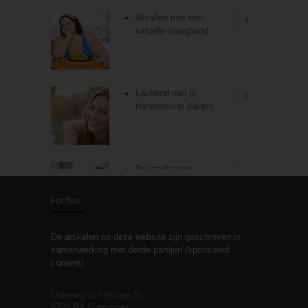
Afvallen met een
4
virtuele maagband
Lachend met je
3
hormonen in balans
De kracht van
3
zelfreflectie
ForYou
De artikelen op deze website zijn geschreven in
Stiefouderschap en
3
samenwerking met derde partijen (sponsored
relaties
content).
Osloweg 110 (Etage 5)
9723 BX Groningen