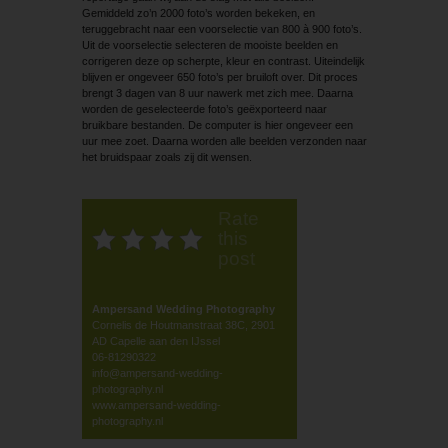
Gemiddeld zo’n 2000 foto’s worden bekeken, en
teruggebracht naar een voorselectie van 800 à 900 foto’s.
Uit de voorselectie selecteren de mooiste beelden en
corrigeren deze op scherpte, kleur en contrast. Uiteindelijk
blijven er ongeveer 650 foto’s per bruiloft over. Dit proces
brengt 3 dagen van 8 uur nawerk met zich mee. Daarna
worden de geselecteerde foto’s geëxporteerd naar
bruikbare bestanden. De computer is hier ongeveer een
uur mee zoet. Daarna worden alle beelden verzonden naar
het bruidspaar zoals zij dit wensen.
Rate
this
post
Ampersand Wedding Photography
Cornelis de Houtmanstraat 38C, 2901
AD Capelle aan den IJssel
06-81290322
info@ampersand-wedding-
photography.nl
www.ampersand-wedding-
photography.nl