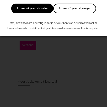
Ik ben 24 jaar of ouder
Ik ben 23 jaar of jonger
Met jouw antwoord bevestig je dat je bewust bent van de risico’s van online
kansspelen en dat je niet bent uitgesloten van deelname aan online kansspelen.
Meest bekeken dit kwartaal