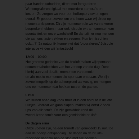
paar handen schudden, direct met fotograferen.
We fotograferen digitaal met meerdere camera’s en
lenzen. Zo zorgen we voor een helikopterview en ogen
overal. Er gebeurt zoveel om ons heen waar wij direct op
moeten anticiperen. Dit zijn momenten die we van te voren
besproken hebben, maar ook juist die extra momenten van
spontaniteit en onverwachtheid! En dan zijn er nog mensen
die aan ons jasje trekken en zeggen: ‘Kun je misschien
ook…?’ ‘Ja natuurlijk kunnen wij dat fotograferen.’ Juist die
interactie vinden wij fantastisch!
12:00 – 00:00
Het grootste gedeelte van de bruiloft maken wij spontane
documentairebeelden van het verloop van de dag. Denk
hierbij aan veel details, momenten van emotie,
en alle mooie momenten die spontaan ontstaan. We zijn
zoveel mogelijk op de achtergrond aanwezig, en mengen
ons op momenten dat het kan tussen de gasten.
01:00
We sluiten onze dag vaak thuis of in een hotel af in de late
uurtjes. Voordat we gaan slapen, maken wij eerst 2 back-
ups van alle foto’s. Dit zijn gemiddeld rond de
tweeduizend foto’s voor een gemiddelde bruiloft!
De dagen erna
Onze voeten zijn, na een bruiloft van gemiddeld 15 uur, toe
aan de nodige ontspanning. De dagen na de bruids­
reportage gaan wij aan de slag met alle beelden.