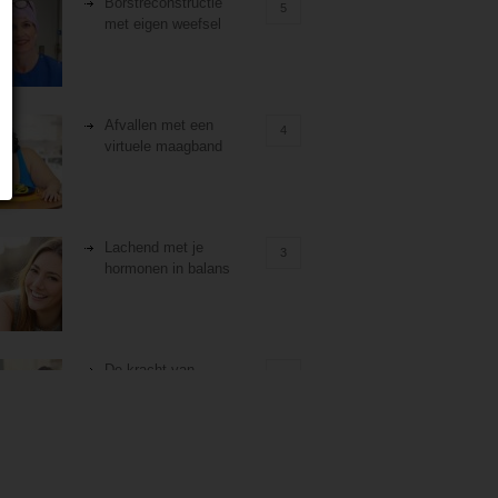
Borstreconstructie
5
met eigen weefsel
Afvallen met een
4
virtuele maagband
Lachend met je
3
hormonen in balans
De kracht van
3
zelfreflectie
Stiefouderschap en
3