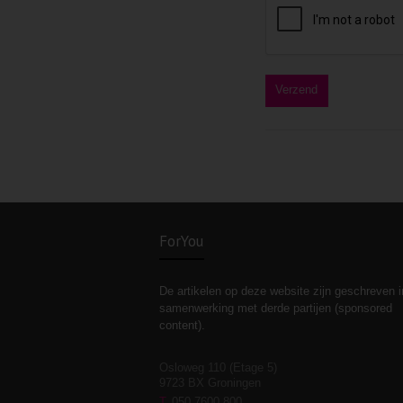
ForYou
De artikelen op deze website zijn geschreven i
samenwerking met derde partijen (sponsored
content).
Osloweg 110 (Etage 5)
9723 BX Groningen
T
050 7600 800