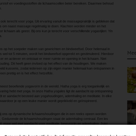
rstof en voedingsstoffen de lichaams­cellen beter bereiken. Daarmee behoud
n.
ook terecht voor yoga. Uit ervaring vanuit de massagepraktijk is gebleken dat
is om naast massage regelmatig te doen. Klachten worden minder en het
 lichaam als geest. Bij ons kun je terecht voor verschillende yogastijlen: Yin
a.
ons op het soepeler maken van gewrichten en bindweefsel. Door helemaal in
Mee
 wel tot 5 minuten, wordt het bindweefsel opgerekt en gestimuleerd. Hierdoor
r en actiever en ontstaat er meer ruimte en opening in het lichaam. Niet
ouding. Dit heeft geen invloed op het effect van de houdingen. We maken
eeld kussens, zodat iedereen op zijn eigen manier helemaal kan ontspannen in
en prettig en is het effect hetzelfde.
eest beoefende yogavorm in de wereld. Hatha yoga is erg toegankelijk en
varing hebt met yoga. In onze Hatha yogales ligt de aandacht op ontspanning
dt er aandacht besteed aan yogahoudingen, ademhaling en meditatie. In elke
 waardoor je op een leuke manier wordt geprikkeld en geïnspireerd.
wij ons op dynamische lichaamshoudingen die in een reeks opeen worden
. Gedurende de lichaamshoudingen staat de ademhaling centraal. Een les
gd, maar wel met aandacht voor meditatie, bewustzijn en ademhaling. Juist
Power yoga in de ontspanning. Je ontdekt je lichaam en verlegt grenzen. In elke
 tegenkomen. Dit kan confronterend zijn of juist een verademing. Power yoga is