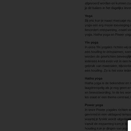
afgevoerd worden en kunnen zuu
je de balans in het dagelijks leve
Yoga
Bij ons kun je naast massage nu 
yoga een erg mooie toevoeging 
bevordert ontspanning, zowel voor
yoga, Hatha yoga en Power yog
Yin yoga
In onze Yin yogales richten wij 
een houding te ontspannen, soms
worden de gewrichten beweeglijke
iedereen komt even ver in een h
gebruik van materialen, bijvoorb
een houding. Zo is het voor iedere
Hatha yoga
Hatha yoga is de bekendste en m
laagdrempelig als je nog geen er
en bewustwording. In de les wor
les staat er een thema centraal,
Power yoga
In onze Power yogales richten 
gevormd in een uitdagend tempo
waarbij je fysiek wordt uitgedaa
vanuit de inspanning kom je bij 
houding kun je dingen van jezelf