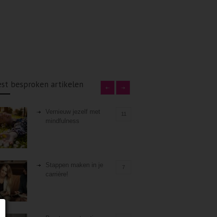
st besproken artikelen
Vernieuw jezelf met
11
mindfulness
Stappen maken in je
7
carrière!