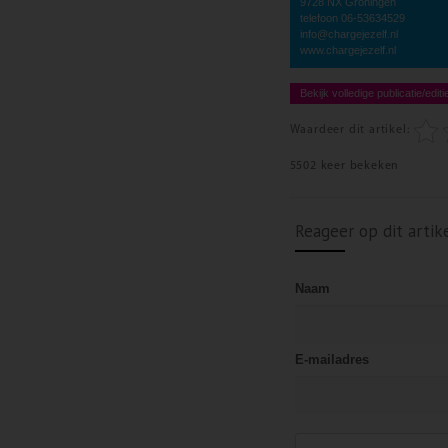
9728 NX Groningen
telefoon 06-53634529
info@chargejezelf.nl
www.chargejezelf.nl
Bekijk volledige publicatie/editi
Waardeer dit artikel:
5502 keer bekeken
Reageer op dit artik
Naam
E-mailadres