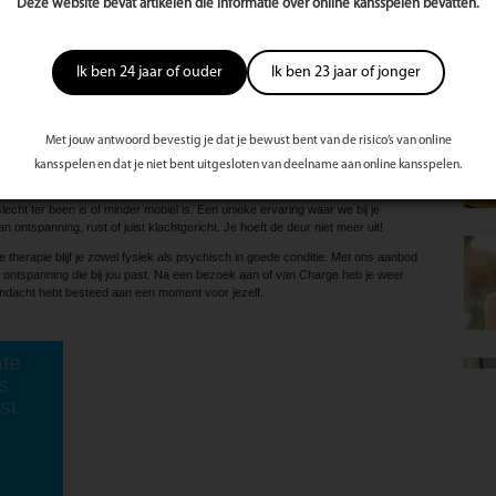
Deze website bevat artikelen die informatie over online kansspelen bevatten.
 te staan bij je lichaam, geest en ademhaling.
in balans. De rust en ontspanning heeft dit keer de aandacht gekregen. Dit is
Ik ben 24 jaar of ouder
Ik ben 23 jaar of jonger
ns snelle en met vele prikkels gepaard gaande hedendaagse leven. De vele
en maken het lichaam moe en stijf. Yoga heeft alles te maken met mindfullness.
haam, de ruimte en je gevoel. Met yoga ga je op een bewuste manier met jezelf
ls geest.
Met jouw antwoord bevestig je dat je bewust bent van de risico’s van online
kansspelen en dat je niet bent uitgesloten van deelname aan online kansspelen.
ageservice in Groningen en omstreken. Een nuchtere, flexibele service die
kan bijvoorbeeld een leuke ontspannende verrassing zijn voor een geliefde, of
lecht ter been is of minder mobiel is. Een unieke ervaring waar we bij je
ntspanning, rust of juist klachtgericht. Je hoeft de deur niet meer uit!
therapie blijf je zowel fysiek als psychisch in goede conditie. Met ons aanbod
ontspanning die bij jou past. Na een bezoek aan of van Charge heb je weer
andacht hebt besteed aan een moment voor jezelf.
te
s
st