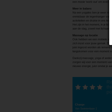
een mooie ‘work-out’ om even stil
Meer in balans
Na een yogales ben je weer meer 
onmisbaar de tegenhanger van o
activiteiten en drukte in ons lev
Het zijn in het moment, in je lic
aan de slag, zowel met lichaam a
Massage op locatie
Ook hebben we een mobiele mass
zich inzet voor jouw gemak. Dit 
juist ingezet worden als iemand s
langskomen voor een moment van o
Dankzij massage, yoga of andere 
zorgen wij voor een moment van 
nieuwe energie, juist omdat je a
Ra
thi
po
Charge
Van Swietenlaan 1