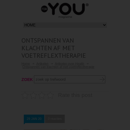
ONTSPANNEN VAN
KLACHTEN AF MET
VOETREFLEXTHERAPIE
Home
Artikelen
Artikelen over Health
Ontspannen van klachten af met voetreflextherapie
ZOEK
Rate this post
29 JAN 20
0 reacties