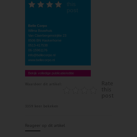
this
post
Belle Corpo
Wilma Bouwhuis
Van Claerbergenstrjitte 23
8506 BN Haskerhorne
0513-417538
06-15961176
info@bellecorpo.nl
www.bellecorpo.nl
Bekijk volledige publicatie/editie
Rate
Waardeer dit artikel:
this
post
3359 keer bekeken
Reageer op dit artikel