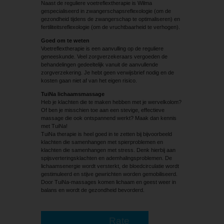
Naast de reguliere voetreflextherapie is Wilma
gespecialiseerd in zwangerschapsreflexologie (om de
gezondheid tijdens de zwangerschap te optimaliseren) en
fertiliteitsreflexologie (om de vruchtbaarheid te verhogen).
Goed om te weten
Voetreflextherapie is een aanvulling op de reguliere
geneeskunde. Veel zorgverzekeraars vergoeden de
behandelingen gedeeltelijk vanuit de aanvullende
zorgverzekering. Je hebt geen verwijsbrief nodig en de
kosten gaan niet af van het eigen risico.
TuiNa lichaamsmassage
Heb je klachten die te maken hebben met je wervelkolom?
Of ben je misschien toe aan een stevige, effectieve
massage die ook ontspannend werkt? Maak dan kennis
met TuiNa!
TuiNa therapie is heel goed in te zetten bij bijvoorbeeld
klachten die samenhangen met spierproblemen en
klachten die samenhangen met stress. Denk hierbij aan
spijsverteringsklachten en ademhalingsproblemen. De
lichaamsenergie wordt versterkt, de bloedcirculatie wordt
gestimuleerd en stijve gewrichten worden gemobiliseerd.
Door TuiNa-massages komen lichaam en geest weer in
balans en wordt de gezondheid bevorderd.
Rate