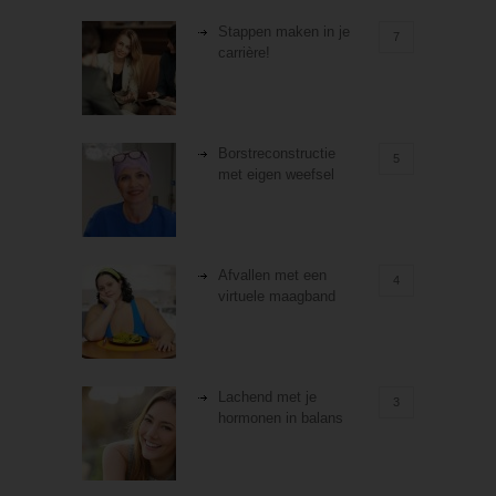
Stappen maken in je
7
carrière!
Borstreconstructie
5
met eigen weefsel
Afvallen met een
4
virtuele maagband
Lachend met je
3
hormonen in balans