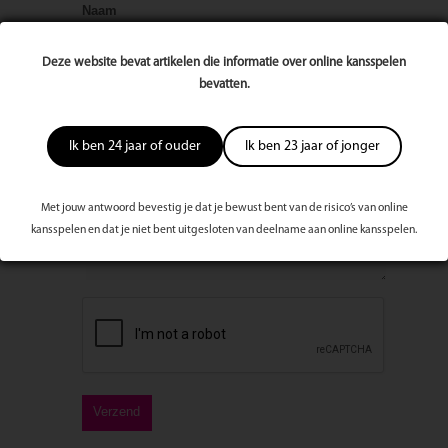
Naam
Deze website bevat artikelen die informatie over online kansspelen
E-mailadres
bevatten.
Ik ben 24 jaar of ouder
Ik ben 23 jaar of jonger
Bericht
Met jouw antwoord bevestig je dat je bewust bent van de risico’s van online
kansspelen en dat je niet bent uitgesloten van deelname aan online kansspelen.