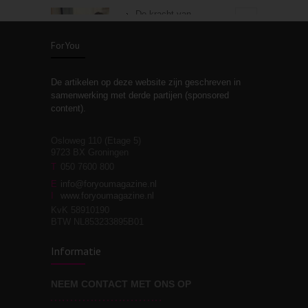
De kracht van
3
zelfreflectie
ForYou
De artikelen op deze website zijn geschreven in
Stiefouderschap en
3
samenwerking met derde partijen (sponsored
relaties
content).
Osloweg 110 (Etage 5)
9723 BX Groningen
Leven zonder
T
050 7600 800
3
moeite!
E
info@foryoumagazine.nl
I
www.foryoumagazine.nl
KvK 58910190
BTW NL853233895B01
Van wens naar
3
Informatie
werkelijkheid
NEEM CONTACT MET ONS OP