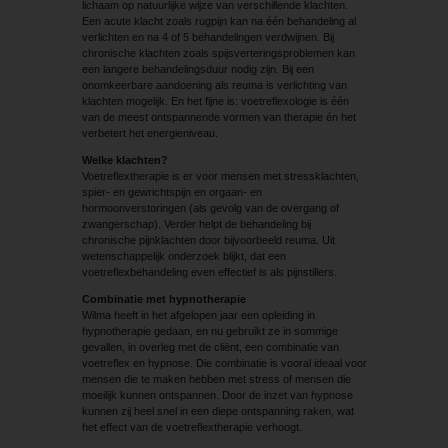
lichaam op natuurlijke wijze van verschillende klachten.
Een acute klacht zoals rugpijn kan na één behandeling al
verlichten en na 4 of 5 behandelingen verdwijnen. Bij
chronische klachten zoals spijsverteringsproblemen kan
een langere behandelingsduur nodig zijn. Bij een
onomkeerbare aandoening als reuma is verlichting van
klachten mogelijk. En het fijne is: voetreflexologie is één
van de meest ontspannende vormen van therapie én het
verbetert het energieniveau.
Welke klachten?
Voetreflextherapie is er voor mensen met stressklachten,
spier- en gewrichtspijn en orgaan- en
hormoonverstoringen (als gevolg van de overgang of
zwangerschap). Verder helpt de behandeling bij
chronische pijnklachten door bijvoorbeeld reuma. Uit
wetenschappelijk onderzoek blijkt, dat een
voetreflexbehandeling even effectief is als pijnstillers.
Combinatie met hypnotherapie
Wilma heeft in het afgelopen jaar een opleiding in
hypnotherapie gedaan, en nu gebruikt ze in sommige
gevallen, in overleg met de cliënt, een combinatie van
voetreflex en hypnose. Die combinatie is vooral ideaal voor
mensen die te maken hebben met stress of mensen die
moeilijk kunnen ontspannen. Door de inzet van hypnose
kunnen zij heel snel in een diepe ontspanning raken, wat
het effect van de voetreflextherapie verhoogt.