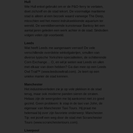
Hull
Wie Hull enkel gebruikt om er de P&O-ferry te verlaten,
doet zichzelf en de stad tekort. De voormalige maritieme
stad is alleen al een bezoek waard vanwege The Deep,
misschien wel het meest indrukwekkende aquarium ter
wereld. De wereldberoemde kunstenaar Banksy liet een
aantal jaren geleden een werk achter in de stad. Sindsdien
volgen velen zijn voorbeeld.
Leeds
Wat heeft Leeds me aangenaam verrast! De vele
verschillende overdekte winkelgalerijen, smullen van
diverse typische Yorkshire-specialiteiten, de schitterende
Corn Exchange… O, en wil je weten wat Leeds en uilen
met elkaar van doen hebben? Ga dan mee op een Leeds
Owl Trail™ (www.leedsowltrail.com). Je leert op een
unieke manier de stad kennen.
Manchester
Het industrieverleden zie je op vele plekken in de stad
terug, maar ook moderne panden sieren de straten.
Helaas zijn de weergoden me bij aankomst niet zo goed
gezind. Geen probleem: ik stap in de taxi van John, de
eigenaar van Manchester Taxi Tours. Hij praat me
helemaal bij over zijn favoriete onderwerp: Manchester.
Tip: eet jezelf een weg door de stad met Scranchester
Tours (www.scranchestertours.com).
Liverpool