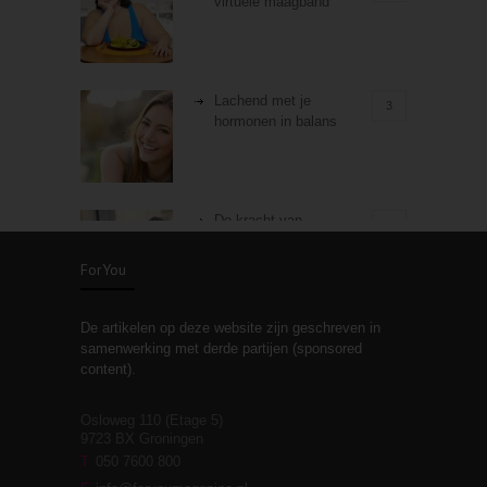
virtuele maagband
Lachend met je
3
hormonen in balans
De kracht van
3
zelfreflectie
ForYou
De artikelen op deze website zijn geschreven in
Stiefouderschap en
3
samenwerking met derde partijen (sponsored
relaties
content).
Osloweg 110 (Etage 5)
9723 BX Groningen
Leven zonder
T
050 7600 800
3
moeite!