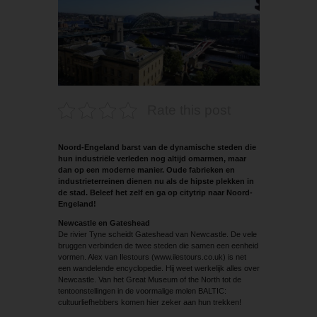
Rate this post
Noord-Engeland barst van de dynamische steden die
hun industriële verleden nog altijd omarmen, maar
dan op een moderne manier. Oude fabrieken en
industrieterreinen dienen nu als de hipste plekken in
de stad. Beleef het zelf en ga op citytrip naar Noord-
Engeland!
Newcastle en Gateshead
De rivier Tyne scheidt Gateshead van Newcastle. De vele
bruggen verbinden de twee steden die samen een eenheid
vormen. Alex van Ilestours (www.ilestours.co.uk) is net
een wandelende encyclopedie. Hij weet werkelijk alles over
Newcastle. Van het Great Museum of the North tot de
tentoonstellingen in de voormalige molen BALTIC:
cultuurliefhebbers komen hier zeker aan hun trekken!