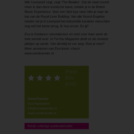
Wie ‘Liverpool’ zegt, zegt ‘The Beatles’. Dat de stad zoveel
meer is dan deze iconische band, ontdek je in de British
Music Experience. Voor een ‘bird eye view’ klim je naar de
top van de Royal Liver Building. Van alle Noord-Engelse
steden zie je in Liverpool het industriële karakter misschien
nog wel het beste terug. Ik hou ervan. En jij?
Eva is freelance reisredacteur en reist voor haar werk de
hele wereld over. In ForYou Magazine deelt ze de mooiste
plekjes op aarde. Van dichtbij tot ver weg. Reis je mee?
Meer avonturen van Eva lezen: check
www.omnitraveler.nl.
Rate
this
post
OmniTraveler
Eva Hopstaken
info@omnitraveler.nl
www.omnitraveler.nl
Bekijk volledige publicatie/editie