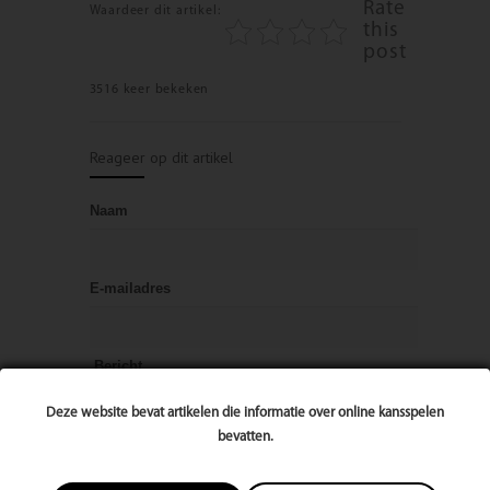
Rate
Waardeer dit artikel:
this
post
3516 keer bekeken
Reageer op dit artikel
Naam
E-mailadres
Bericht
Deze website bevat artikelen die informatie over online kansspelen
bevatten.