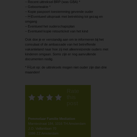
– Recent uittreksel BRP (was GBA) *
– Geboorteakte *
– Kopie paspoort toestemming gevende ouder
– Eventueel uitspraak met betrekking tot gezag en
omgang
– Eventueel het ouderschapsplan
– Eventueel kopie retourticket van het kind
Ook doe je er verstandig aan om te informeren bij het
consulaat of de ambassade van het betreffende
vakantieland naar hoe zij met alleenreizende ouders met
kinderen omgaan. Soms zijn er nog aanvullende
documenten nodig.
* Let op: de uittreksels mogen niet ouder zijn dan drie
maanden!
Rate
this
post
Pemmelaar Familie Mediation
Marnixstraat 184, 1016 TH Amsterdam
J.O. Vaillantlaan 70
1086 ZZ Amsterdam