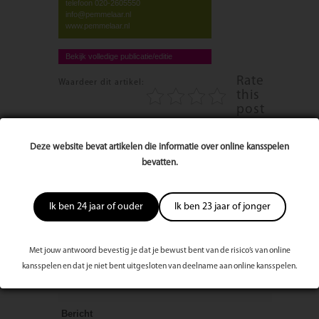
telefoon 020-2605550
info@pemmelaar.nl
www.pemmelaar.nl
Bekijk volledige publicatie/editie
Rate
Waardeer dit artikel:
this
post
4744 keer bekeken
Deze website bevat artikelen die informatie over online kansspelen
bevatten.
Reageer op dit artikel
Ik ben 24 jaar of ouder
Ik ben 23 jaar of jonger
Naam
Met jouw antwoord bevestig je dat je bewust bent van de risico’s van online
E-mailadres
kansspelen en dat je niet bent uitgesloten van deelname aan online kansspelen.
Bericht