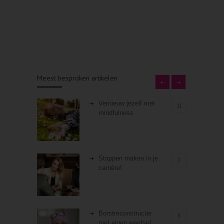
Meest besproken artikelen
Vernieuw jezelf met
11
mindfulness
Stappen maken in je
7
carrière!
Borstreconstructie
5
met eigen weefsel