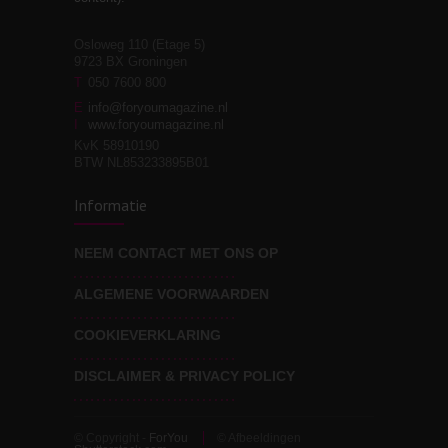
Osloweg 110 (Etage 5)
9723 BX Groningen
Leven zonder
T
050 7600 800
3
moeite!
E
info@foryoumagazine.nl
I
www.foryoumagazine.nl
KvK 58910190
BTW NL853233895B01
Van wens naar
3
Informatie
werkelijkheid
NEEM CONTACT MET ONS OP
ALGEMENE VOORWAARDEN
Wat voor leider wil jij
3
zijn?
COOKIEVERKLARING
DISCLAIMER & PRIVACY POLICY
© Copyright -
ForYou
© Afbeeldingen