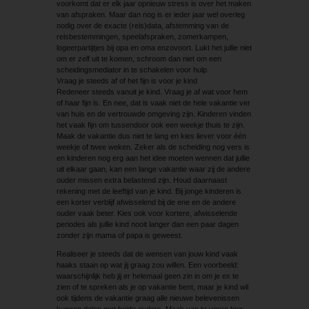
voorkomt dat er elk jaar opnieuw stress is over het maken
van afspraken. Maar dan nog is er ieder jaar wel overleg
nodig over de exacte (reis)data, afstemming van de
reisbestemmingen, speelafspraken, zomerkampen,
logeerpartijtjes bij opa en oma enzovoort. Lukt het jullie niet
om er zelf uit te komen, schroom dan niet om een
scheidingsmediator in te schakelen voor hulp.
Vraag je steeds af of het fijn is voor je kind
Redeneer steeds vanuit je kind. Vraag je af wat voor hem
of haar fijn is. En nee, dat is vaak niet de hele vakantie ver
van huis en de vertrouwde omgeving zijn. Kinderen vinden
het vaak fijn om tussendoor ook een weekje thuis te zijn.
Maak de vakantie dus niet te lang en kies liever voor één
weekje of twee weken. Zeker als de scheiding nog vers is
en kinderen nog erg aan het idee moeten wennen dat jullie
uit elkaar gaan, kan een lange vakantie waar zij de andere
ouder missen extra belastend zijn. Houd daarnaast
rekening met de leeftijd van je kind. Bij jonge kinderen is
een korter verblijf afwisselend bij de ene en de andere
ouder vaak beter. Kies ook voor kortere, afwisselende
periodes als jullie kind nooit langer dan een paar dagen
zonder zijn mama of papa is geweest.
Realiseer je steeds dat de wensen van jouw kind vaak
haaks staan op wat jij graag zou willen. Een voorbeeld:
waarschijnlijk heb jij er helemaal geen zin in om je ex te
zien of te spreken als je op vakantie bent, maar je kind wil
ook tijdens de vakantie graag alle nieuwe belevenissen
kunnen delen met beide ouders. Maak van te voren hier