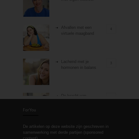
Afvallen met een
4
virtuele maagband
Lachend met je
3
hormonen in balans
De kracht van
3
zelfreflectie
ForYou
De artikelen op deze website zijn geschreven in
Stiefouderschap en
3
samenwerking met derde partijen (sponsored
relaties
content).