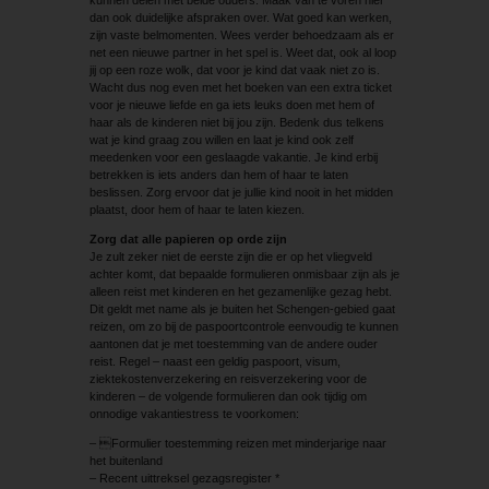
dan ook duidelijke afspraken over. Wat goed kan werken,
zijn vaste belmomenten. Wees verder behoedzaam als er
net een nieuwe partner in het spel is. Weet dat, ook al loop
jij op een roze wolk, dat voor je kind dat vaak niet zo is.
Wacht dus nog even met het boeken van een extra ticket
voor je nieuwe liefde en ga iets leuks doen met hem of
haar als de kinderen niet bij jou zijn. Bedenk dus telkens
wat je kind graag zou willen en laat je kind ook zelf
meedenken voor een geslaagde vakantie. Je kind erbij
betrekken is iets anders dan hem of haar te laten
beslissen. Zorg ervoor dat je jullie kind nooit in het midden
plaatst, door hem of haar te laten kiezen.
Zorg dat alle papieren op orde zijn
Je zult zeker niet de eerste zijn die er op het vliegveld
achter komt, dat bepaalde formulieren onmisbaar zijn als je
alleen reist met kinderen en het gezamenlijke gezag hebt.
Dit geldt met name als je buiten het Schengen-gebied gaat
reizen, om zo bij de paspoortcontrole eenvoudig te kunnen
aantonen dat je met toestemming van de andere ouder
reist. Regel – naast een geldig paspoort, visum,
ziektekostenverzekering en reisverzekering voor de
kinderen – de volgende formulieren dan ook tijdig om
onnodige vakantiestress te voorkomen:
– Formulier toestemming reizen met minderjarige naar
het buitenland
– Recent uittreksel gezagsregister *