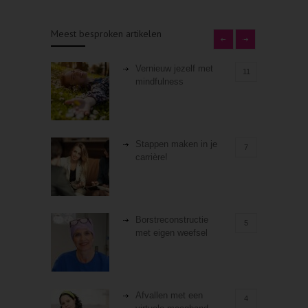
Meest besproken artikelen
Vernieuw jezelf met
11
mindfulness
Stappen maken in je
7
carrière!
Borstreconstructie
5
met eigen weefsel
Afvallen met een
4