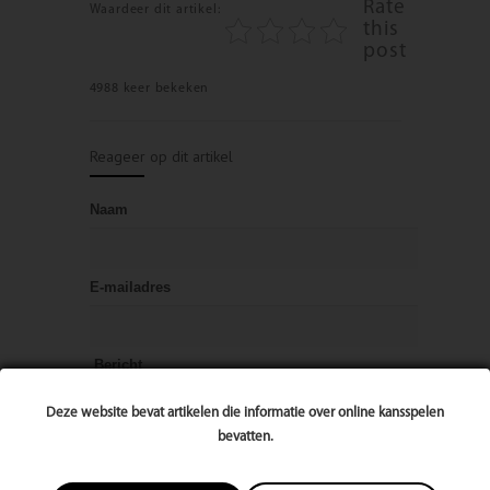
Rate
Waardeer dit artikel:
this
post
4988 keer bekeken
Reageer op dit artikel
Naam
E-mailadres
Bericht
Deze website bevat artikelen die informatie over online kansspelen
bevatten.