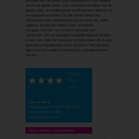
Wij staan een terugkeer naar ‘ketendenken’ voor, waarbij
steeds de gehele mens (voor orthopeden betekent dat het
gehele spier- en skeletstelsel) wordt bekeken alvorens tot
een diagnose te komen. Op die manier komen we
verrassend vaak aandoeningen op het spoor die, indien
opgelost, de klachten elders doen verdwijnen.
Het gaat erom dat Care to Move operaties kan
voorkomen. Met de operatieve mogelijkheden en kwaliteit
is niets mis, maar die moet pas in beeld komen als de niet-
operatieve mogelijkheden goed zijn benut. Veel ingrepen
blijken dan niet nodig of kunnen jaren vooruitgeschoven
worden.
Rate
this
post
Care to Move
Keulenstraat 8, 7418 ET Deventer
telefoon 0570-760450
www.caretomove.nl
Bekijk volledige publicatie/editie