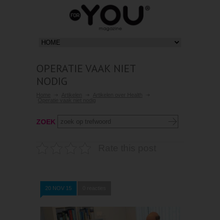
OPERATIE VAAK NIET
NODIG
Home
Artikelen
Artikelen over Health
Operatie vaak niet nodig
ZOEK
Rate this post
20 NOV 15
0 reacties