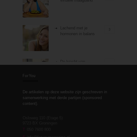
virtuele maagband
Lachend met je
3
hormonen in balans
De kracht van
3
zelfreflectie
ForYou
De artikelen op deze website zijn geschreven in
Stiefouderschap en
3
samenwerking met derde partijen (sponsored
relaties
content).
Osloweg 110 (Etage 5)
9723 BX Groningen
Leven zonder
T
050 7600 800
3
moeite!