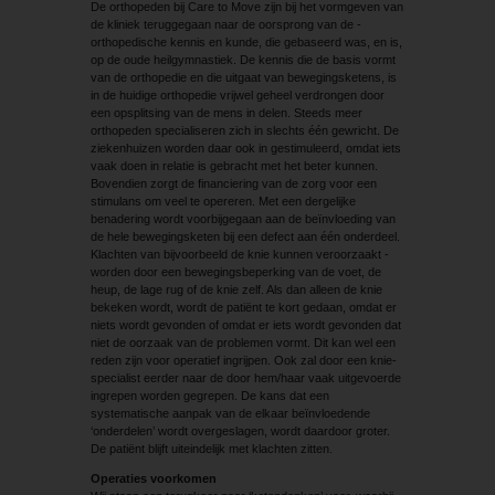
De orthopeden bij Care to Move zijn bij het vormgeven van
de kliniek teruggegaan naar de oorsprong van de ­
orthopedische kennis en kunde, die gebaseerd was, en is,
op de oude heilgymnastiek. De kennis die de basis vormt
van de orthopedie en die uitgaat van bewegingsketens, is
in de huidige orthopedie vrijwel geheel verdrongen door
een opsplitsing van de mens in delen. Steeds meer
orthopeden specialiseren zich in slechts één gewricht. De
ziekenhuizen worden daar ook in gestimuleerd, omdat iets
vaak doen in relatie is gebracht met het beter kunnen.
Bovendien zorgt de financiering van de zorg voor een
stimulans om veel te opereren. Met een dergelijke
benadering wordt voorbij­gegaan aan de beïnvloeding van
de hele bewegingsketen bij een defect aan één onderdeel.
Klachten van bijvoorbeeld de knie kunnen veroorzaakt ­
worden door een bewegingsbeperking van de voet, de
heup, de lage rug of de knie zelf. Als dan alleen de knie
bekeken wordt, wordt de patiënt te kort gedaan, omdat er
niets wordt gevonden of omdat er iets wordt gevonden dat
niet de oorzaak van de problemen vormt. Dit kan wel een
reden zijn voor operatief ingrijpen. Ook zal door een knie­
specialist eerder naar de door hem/haar vaak uitgevoerde
ingrepen worden gegrepen. De kans dat een
systematische aanpak van de elkaar beïnvloedende
‘onderdelen’ wordt overgeslagen, wordt daardoor groter.
De patiënt blijft uiteindelijk met klachten zitten.
Operaties voorkomen