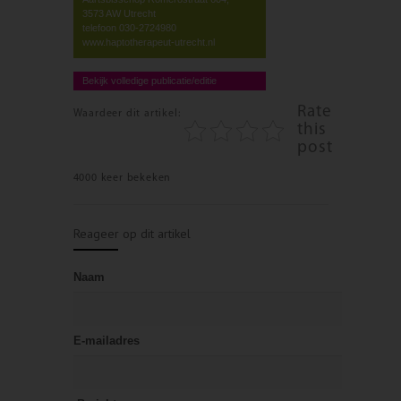
3573 AW Utrecht
telefoon 030-2724980
www.haptotherapeut-utrecht.nl
Bekijk volledige publicatie/editie
Rate
Waardeer dit artikel:
this
post
4000 keer bekeken
Reageer op dit artikel
Naam
E-mailadres