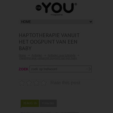
HAPTOTHERAPIE VANUIT
HET OOGPUNT VAN EEN
BABY
Home
Artikelen
Artikelen over Lifestyle
Haptotherapie vanuit het oogpunt van een baby
ZOEK
Rate this post
20 AUG 15
0 reacties