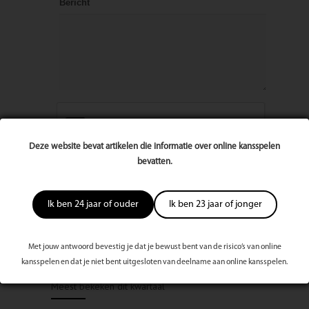
Bericht
Deze website bevat artikelen die informatie over online kansspelen
bevatten.
Ik ben 24 jaar of ouder
Ik ben 23 jaar of jonger
Met jouw antwoord bevestig je dat je bewust bent van de risico’s van online
kansspelen en dat je niet bent uitgesloten van deelname aan online kansspelen.
Meest bekeken dit kwartaal