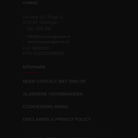
relaties
content).
Osloweg 110 (Etage 5)
9723 BX Groningen
Leven zonder
T
050 7600 800
3
moeite!
E
info@foryoumagazine.nl
I
www.foryoumagazine.nl
KvK 58910190
BTW NL853233895B01
Van wens naar
3
Informatie
werkelijkheid
NEEM CONTACT MET ONS OP
ALGEMENE VOORWAARDEN
Wat voor leider wil jij
3
zijn?
COOKIEVERKLARING
DISCLAIMER & PRIVACY POLICY