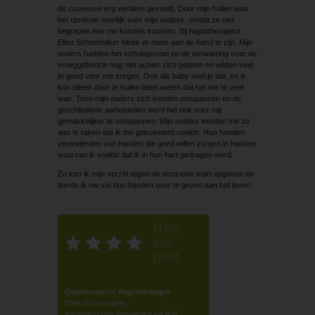
de couveuse erg verlaten gevoeld. Door mijn huilen was
het opnieuw moeilijk voor mijn ouders, omdat ze niet
begrepen hoe me konden troosten. Bij haptotherapeut
Ellen Schoemaker bleek er meer aan de hand te zijn. Mijn
ouders hadden het schuldgevoel en de verwarring over de
vroeggeboorte nog niet achter zich gelaten en wilden veel
te goed voor me zorgen. Ook als baby voel je dat, en ik
kon alleen door te huilen laten weten dat het me te veel
was. Toen mijn ouders zich leerden ontspannen en de
geschiedenis aanvaarden werd het ook voor mij
gemakkelijker te ontspannen. Mijn ouders leerden me zó
aan te raken dat ik me gekoesterd voelde. Hun handen
veranderden van handen die goed willen zorgen in handen
waarvan ik voelde dat ik in hun hart gedragen werd.
Zo kon ik mijn verzet tegen de eenzame start opgeven en
leerde ik me via hun handen over te geven aan het leven.
Rate
this
post
Quintessence Haptotherapie
Ellen Schoemaker
Aartsbisschop Romerostraat 604,