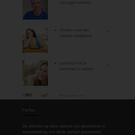
met eigen weefsel
Afvallen met een
4
virtuele maagband
Lachend met je
3
hormonen in balans
De kracht van
3
zelfreflectie
ForYou
De artikelen op deze website zijn geschreven in
Stiefouderschap en
3
samenwerking met derde partijen (sponsored