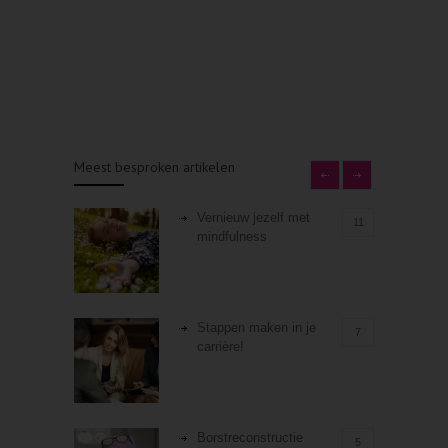
Meest besproken artikelen
Vernieuw jezelf met
11
mindfulness
Stappen maken in je
7
carrière!
Borstreconstructie
5