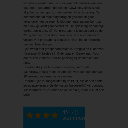
werkboek worden alle facetten van het aanleren van een
gezonder eetpatroon doorlopen. Gewichtsverlies is niet
altijd het uitgangspunt, maar wel een logisch gevolg. Op
het moment dat men eetgedrag en gewoonten gaat
veranderen en de eigen knelpunten gaat aanpakken, zal
men ook gewicht gaan verliezen. De oplossing zit namelijk
verborgen in onszelf. Het programma is gebaseerd op de
‘Schijf van Vijf’ en is door zowel vrouwen als mannen te
volgen. Het programma is realistisch en houdt rekening
met de Hollandse pot.
Sjan werkt met groepscursussen in Hengelo en Oldenzaal.
Haar praktijk heeft ze in Oldenzaal en Denekamp. Voor
daarbuiten komt ze voor begeleiding bij de mensen aan
huis.
Daarnaast zijn er huiskamergroepen, waarbij de
gastvrouw enkele mensen uitnodigt voor een periode van
10 weken, om samen af te slanken.
Doordat Sjan is aangesloten bij de BGN, zijn er een aantal
zorgverzekeraars die de kosten (gedeeltelijk) vergoeden.
Alle informatie is te vinden op de website, maar je kunt ook
bellen.
4/4 - (1
stemmen)