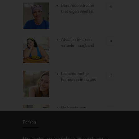
Borstreconstructie
5
met eigen weefsel
Afvallen met een
4
virtuele maagband
Lachend met je
3
hormonen in balans
De kracht van
3
zelfreflectie
ForYou
De artikelen op deze website zijn geschreven in