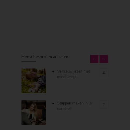
Meest besproken artikelen
Vernieuw jezelf met
11
mindfulness
Stappen maken in je
7
carrière!