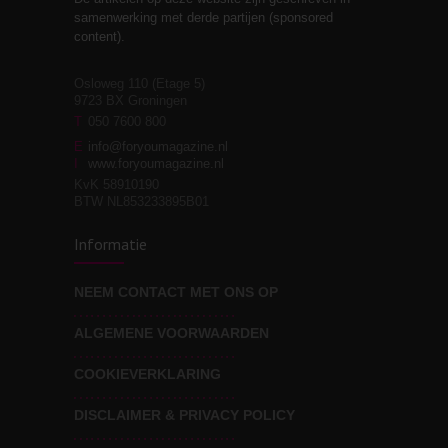
Stiefouderschap en
3
samenwerking met derde partijen (sponsored
relaties
content).
Osloweg 110 (Etage 5)
9723 BX Groningen
Leven zonder
T
050 7600 800
3
moeite!
E
info@foryoumagazine.nl
I
www.foryoumagazine.nl
KvK 58910190
BTW NL853233895B01
Van wens naar
3
Informatie
werkelijkheid
NEEM CONTACT MET ONS OP
ALGEMENE VOORWAARDEN
Wat voor leider wil jij
3
zijn?
COOKIEVERKLARING
DISCLAIMER & PRIVACY POLICY