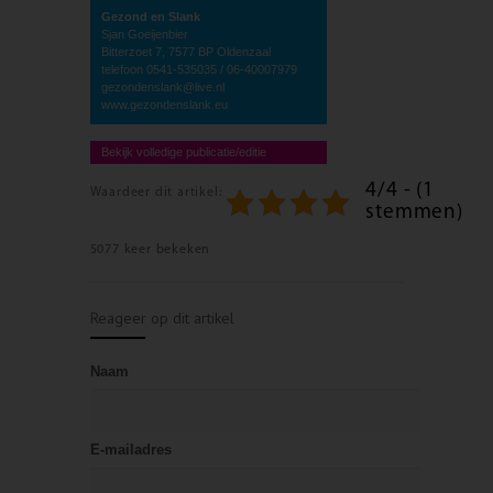
Gezond en Slank
Sjan Goeijenbier
Bitterzoet 7, 7577 BP Oldenzaal
telefoon 0541-535035 / 06-40007979
gezondenslank@live.nl
www.gezondenslank.eu
Bekijk volledige publicatie/editie
4/4 - (1
Waardeer dit artikel:
stemmen)
5077 keer bekeken
Reageer op dit artikel
Naam
E-mailadres