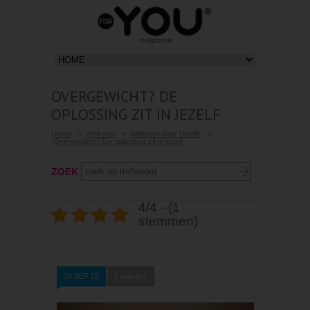
OVERGEWICHT? DE
OPLOSSING ZIT IN JEZELF
Home
Artikelen
Artikelen over Health
Overgewicht? De oplossing zit in jezelf
ZOEK
4/4 - (1
stemmen)
28 SEP 15
0 reacties