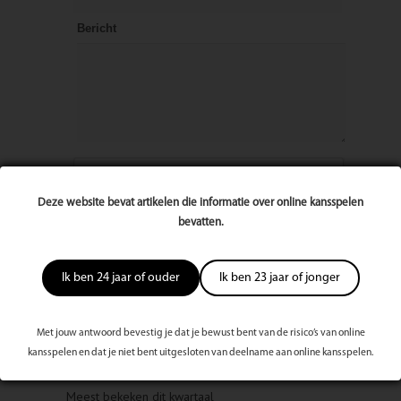
Bericht
Deze website bevat artikelen die informatie over online kansspelen
bevatten.
Ik ben 24 jaar of ouder
Ik ben 23 jaar of jonger
Met jouw antwoord bevestig je dat je bewust bent van de risico’s van online
kansspelen en dat je niet bent uitgesloten van deelname aan online kansspelen.
Meest bekeken dit kwartaal