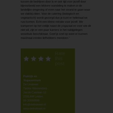
tussen de bedrijven door is er ook tijd voor jezelf door
bijvoorbeeld een lekkere wandeling te maken in de
landelijke omgeving of even naar het strand te gaan waar
we vlakbij zitten. Voor de catering (biologisch en
vegetarisch) wordt gezorgd dus je kunt er helemaal tot
rust komen. Echt een kleine retraite voor jezelf. We
kamperen op het veldje naast de yogazaal en voor wie dit
niet wil, zijn er een paar kamers in het nabijgelegen
woonhuis beschikbaar. Geef je snel op want er kunnen
maximaal zestien liefhebbers meedoen.’
Rate
this
post
Praktijk en
Yogacentrum
De Lindewei
Tjebbe Westendorp
Jacob Catslaan 12
2332 AW Leiden
06-20068899
info@delindewei.nl
www.delindewei.nl