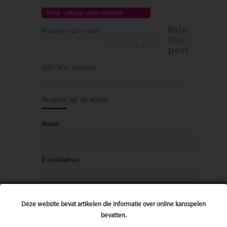
Bekijk volledige publicatie/editie
Rate
Waardeer dit artikel:
this
post
3395 keer bekeken
Reageer op dit artikel
Naam
E-mailadres
Bericht
Deze website bevat artikelen die informatie over online kansspelen
bevatten.