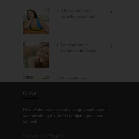
Afvallen met een
4
virtuele maagband
Lachend met je
3
hormonen in balans
De kracht van
3
zelfreflectie
ForYou
De artikelen op deze website zijn geschreven in
Stiefouderschap en
3
samenwerking met derde partijen (sponsored
relaties
content).
Osloweg 110 (Etage 5)