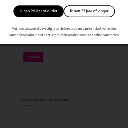
Ik ben 24 jaar of ouder
Ik ben 23 jaar of jonger
Met jouw antwoord bevestig je dat je bewust bent van de risico’s van online
kansspelen en dat je niet bent uitgesloten van deelname aan online kansspelen.
Meest bekeken dit kwartaal