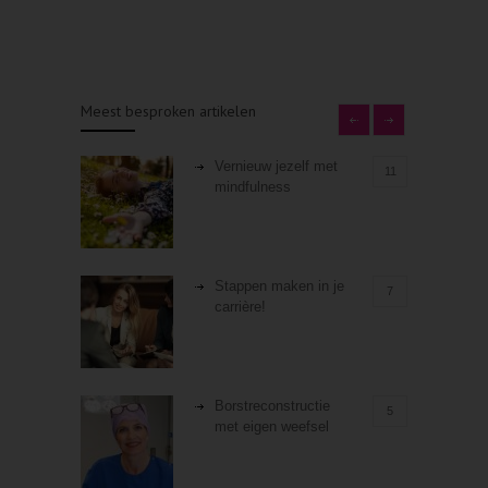
Meest besproken artikelen
Vernieuw jezelf met
11
mindfulness
Stappen maken in je
7
carrière!
Borstreconstructie
5
met eigen weefsel