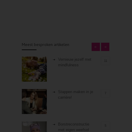
Meest besproken artikelen
Vernieuw jezelf met
11
mindfulness
Stappen maken in je
7
carrière!
Borstreconstructie
5
met eigen weefsel