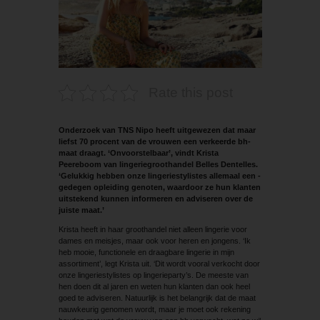
Rate this post
Onderzoek van TNS Nipo heeft uitgewezen dat maar
liefst 70 procent van de vrouwen een verkeerde bh-
maat draagt. ‘Onvoorstelbaar’, vindt Krista
Peereboom van lingerie­groothandel Belles Dentelles.
‘Gelukkig hebben onze lingeriestylistes allemaal een ­
gedegen opleiding genoten, waardoor ze hun klanten
uitstekend kunnen informeren en adviseren over de
juiste maat.’
Krista heeft in haar groothandel niet alleen lingerie voor
dames en meisjes, maar ook voor heren en jongens. ‘Ik
heb mooie, functionele en draagbare lingerie in mijn
assortiment’, legt Krista uit. ‘Dit wordt vooral verkocht door
onze lingeriestylistes op lingerieparty’s. De meeste van
hen doen dit al jaren en weten hun klanten dan ook heel
goed te adviseren. Natuurlijk is het belangrijk dat de maat
nauwkeurig genomen wordt, maar je moet ook rekening