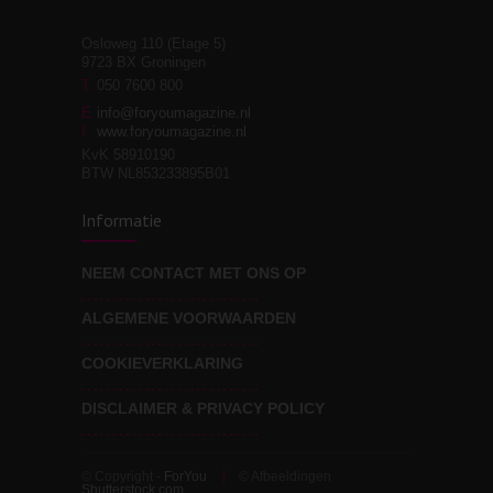
Osloweg 110 (Etage 5)
9723 BX Groningen
Leven zonder
T
050 7600 800
3
moeite!
E
info@foryoumagazine.nl
I
www.foryoumagazine.nl
KvK 58910190
BTW NL853233895B01
Van wens naar
3
Informatie
werkelijkheid
NEEM CONTACT MET ONS OP
ALGEMENE VOORWAARDEN
Wat voor leider wil jij
3
zijn?
COOKIEVERKLARING
DISCLAIMER & PRIVACY POLICY
© Copyright -
ForYou
© Afbeeldingen
Shutterstock.com