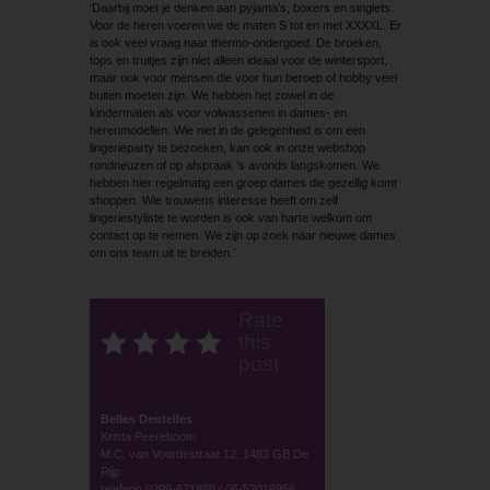
‘Daarbij moet je denken aan pyjama’s, boxers en singlets.
Voor de heren voeren we de maten S tot en met XXXXL. Er
is ook veel vraag naar thermo-ondergoed. De broeken,
tops en truitjes zijn niet alleen ideaal voor de wintersport,
maar ook voor mensen die voor hun beroep of hobby veel
buiten moeten zijn. We hebben het zowel in de
kindermaten als voor volwassenen in dames- en
herenmodellen. Wie niet in de gelegenheid is om een
lingerieparty te bezoeken, kan ook in onze webshop
rondneuzen of op afspraak ’s avonds langskomen. We
hebben hier regelmatig een groep dames die gezellig komt
shoppen. Wie trouwens interesse heeft om zelf
lingeriestyliste te worden is ook van harte welkom om
contact op te nemen. We zijn op zoek naar nieuwe dames
om ons team uit te breiden.’
Rate
this
post
Belles Dentelles
Krista Peereboom
M.C. van Voordestraat 12, 1483 GB De
Rijp
telefoon 0299-671888 / 06-52016956