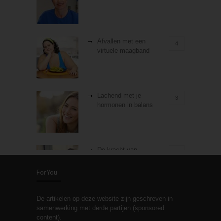
Afvallen met een
4
virtuele maagband
Lachend met je
3
hormonen in balans
De kracht van
3
zelfreflectie
ForYou
De artikelen op deze website zijn geschreven in
Stiefouderschap en
3
samenwerking met derde partijen (sponsored
relaties
content).