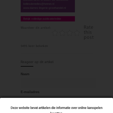
bellesdentelles@hetnet.nl
www.dames-lingerie-groothandel.nl
Bekijk volledige publicatie/editie
Rate
Waardeer dit artikel:
this
post
5495 keer bekeken
Reageer op dit artikel
Naam
E-mailadres
Deze website bevat artikelen die informatie over online kansspelen
Bericht