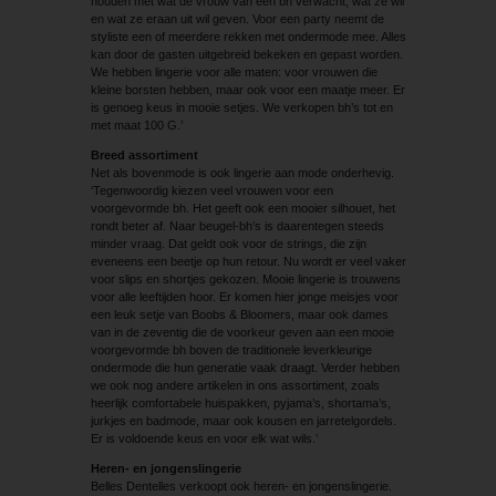
houden met wat de vrouw van een bh verwacht, wat ze wil
en wat ze eraan uit wil geven. Voor een party neemt de
styliste een of meerdere rekken met ondermode mee. Alles
kan door de gasten uitgebreid bekeken en gepast worden.
We hebben lingerie voor alle maten: voor vrouwen die
kleine borsten hebben, maar ook voor een maatje meer. Er
is genoeg keus in mooie setjes. We verkopen bh’s tot en
met maat 100 G.’
Breed assortiment
Net als bovenmode is ook lingerie aan mode onderhevig.
‘Tegenwoordig kiezen veel vrouwen voor een
voorgevormde bh. Het geeft ook een mooier silhouet, het
rondt beter af. Naar beugel-bh’s is daarentegen steeds
minder vraag. Dat geldt ook voor de strings, die zijn
eveneens een beetje op hun retour. Nu wordt er veel vaker
voor slips en shortjes gekozen. Mooie lingerie is trouwens
voor alle leeftijden hoor. Er komen hier jonge meisjes voor
een leuk setje van Boobs & Bloomers, maar ook dames
van in de zeventig die de voorkeur geven aan een mooie
voorgevormde bh boven de traditionele leverkleurige
ondermode die hun generatie vaak draagt. Verder hebben
we ook nog andere artikelen in ons assortiment, zoals
heerlijk comfortabele huispakken, pyjama’s, shortama’s,
jurkjes en badmode, maar ook kousen en ­jarretelgordels.
Er is voldoende keus en voor elk wat wils.’
Heren- en jongenslingerie
Belles Dentelles verkoopt ook heren- en jongenslingerie.