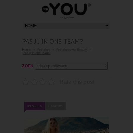
PAS JIJ IN ONS TEAM?
Home
Artikelen
Artikelen over Beauty
Pas jij in ons team?
ZOEK
Rate this post
09 MEI 15
0 reacties