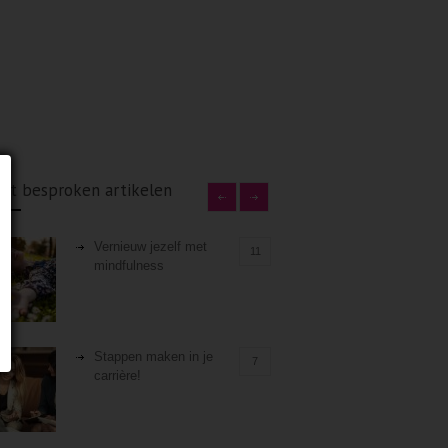
st besproken artikelen
Vernieuw jezelf met
11
mindfulness
Stappen maken in je
7
carrière!