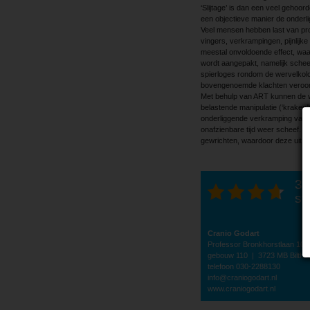
‘Slijtage’ is dan een veel gehoo
een objectieve manier de onderli
Veel mensen hebben last van prob
vingers, verkrampingen, pijnlijk
meestal onvoldoende effect, waar
wordt aangepakt, namelijk schee
spierloges rondom de wervelkol
bovengenoemde klachten veroo
Met behulp van ART kunnen de w
belastende manipulatie (‘kraken’
onderliggende verkramping van de
onafzienbare tijd weer scheef. A
gewrichten, waardoor deze uit zic
3.
st
Cranio Godart
Professor Bronkhorstlaan 10,
gebouw 110 | 3723 MB Biltho
telefoon 030-2288130
info@craniogodart.nl
www.craniogodart.nl