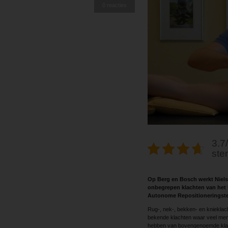
0 reacties
3.7/
ste
Op Berg en Bosch werkt Niels
onbegrepen klachten van het 
Autonome Repositioneringstec
Rug-, nek-, bekken- en knieklach
bekende klachten waar veel mensen
hebben van bovengenoemde klacht