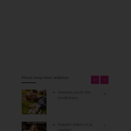
Meest besproken artikelen
Vernieuw jezelf met
11
mindfulness
Stappen maken in je
7
carrière!