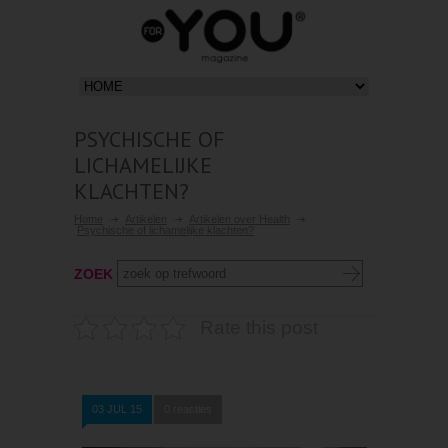
PSYCHISCHE OF
LICHAMELIJKE
KLACHTEN?
Home
Artikelen
Artikelen over Health
Psychische of lichamelijke klachten?
ZOEK
Rate this post
03 JUL 15
0 reacties