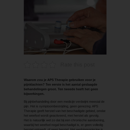
Rate this post
Waarom zou je APS Therapie gebruiken voor je
pijnklachten? Ten eerste is het aantal geslaagde
behandelingen groot. Ten tweede heeft het geen
bijwerkingen.
Bij pijnbehandeling door een medicijn verdwijnt meestal de
pijn. Het is symptoombestrijding, geen genezing. APS
Therapie geeft herstel van het beschadigde gebied, omdat
het weefsel wordt geactiveerd, met herstel als gevolg.
Het is natuurlijk wel zo dat bij een ­chronische aandoening,
waarbij het weefsel nogal ­beschadigd is, er geen volledig
herstel optreedt, of geen herstel. Het werkingsprincipe is