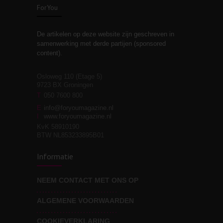
ForYou
De artikelen op deze website zijn geschreven in
Stiefouderschap en
3
samenwerking met derde partijen (sponsored
relaties
content).
Osloweg 110 (Etage 5)
9723 BX Groningen
Leven zonder
T
050 7600 800
3
moeite!
E
info@foryoumagazine.nl
I
www.foryoumagazine.nl
KvK 58910190
BTW NL853233895B01
Van wens naar
3
Informatie
werkelijkheid
NEEM CONTACT MET ONS OP
ALGEMENE VOORWAARDEN
Wat voor leider wil jij
3
zijn?
COOKIEVERKLARING