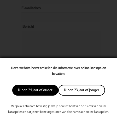
E-mailadres
Bericht
Deze website bevat artikelen die informatie over online kansspelen
bevatten.
Ik ben 24 jaar of ouder
Ik ben 23 jaar of jonger
Met jouw antwoord bevestig je dat je bewust bent van de risico’s van online
kansspelen en dat je niet bent uitgesloten van deelname aan online kansspelen.