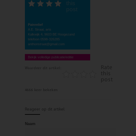
this
post
Painrelief
A.E. Straat, arts
Kalkwijk 4, 9603 BE Hoogezand
telefoon 0598-326285
anthonstraat@gmail.com
Bekijk volledige publicatie/editie
Rate
Waardeer dit artikel:
this
post
4666 keer bekeken
Reageer op dit artikel
Naam