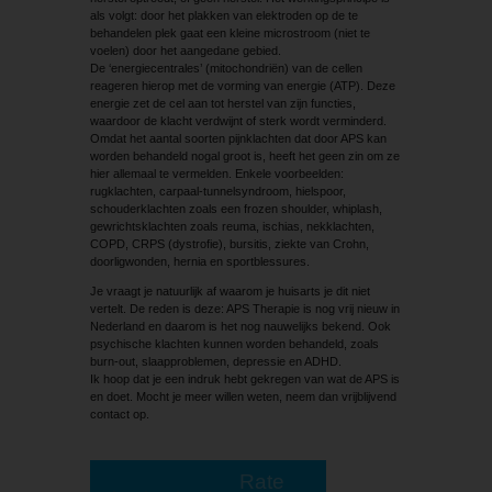
als volgt: door het plakken van elektroden op de te
behandelen plek gaat een kleine microstroom (niet te
voelen) door het aangedane gebied.
De ‘energiecentrales’ (mitochondriën) van de cellen
reageren hierop met de vorming van energie (ATP). Deze
energie zet de cel aan tot herstel van zijn functies,
waardoor de klacht verdwijnt of sterk wordt verminderd.
Omdat het aantal soorten pijnklachten dat door APS kan
worden behandeld nogal groot is, heeft het geen zin om ze
hier allemaal te vermelden. Enkele voorbeelden:
rugklachten, carpaal-tunnelsyndroom, hielspoor,
schouderklachten zoals een frozen shoulder, whiplash,
gewrichtsklachten zoals reuma, ischias, nekklachten,
COPD, CRPS (dystrofie), bursitis, ziekte van Crohn,
doorligwonden, hernia en sportblessures.
Je vraagt je natuurlijk af waarom je huisarts je dit niet
vertelt. De reden is deze: APS Therapie is nog vrij nieuw in
Nederland en daarom is het nog nauwelijks bekend. Ook
psychische klachten kunnen worden behandeld, zoals
burn-out, slaapproblemen, depressie en ADHD.
Ik hoop dat je een indruk hebt gekregen van wat de APS is
en doet. Mocht je meer willen weten, neem dan vrijblijvend
contact op.
Rate