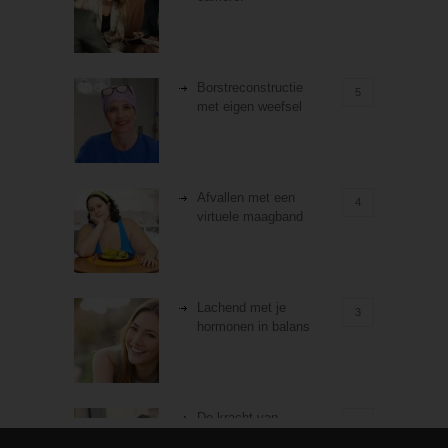
Borstreconstructie
5
met eigen weefsel
Afvallen met een
4
virtuele maagband
Lachend met je
3
hormonen in balans
De kracht van
3
zelfreflectie