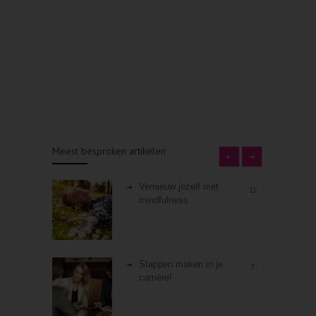
Meest besproken artikelen
Vernieuw jezelf met
11
mindfulness
Stappen maken in je
7
carrière!