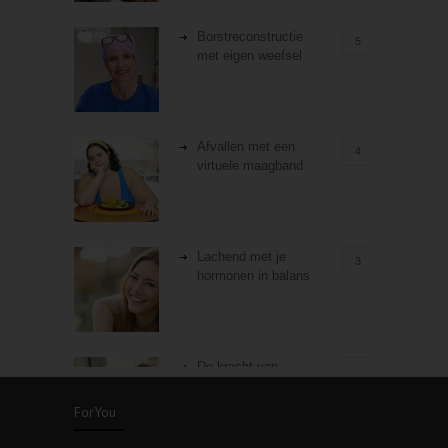
Borstreconstructie
5
met eigen weefsel
Afvallen met een
4
virtuele maagband
Lachend met je
3
hormonen in balans
De kracht van
3
zelfreflectie
ForYou