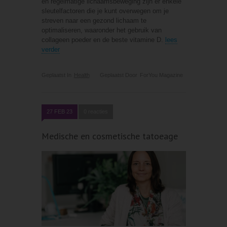
en regelmatige lichaamsbeweging zijn er enkele
sleutelfactoren die je kunt overwegen om je
streven naar een gezond lichaam te
optimaliseren, waaronder het gebruik van
collageen poeder en de beste vitamine D.
lees
verder
Geplaatst In
Health
Geplaatst Door
ForYou Magazine
27 FEB 23
0 reacties
Medische en cosmetische tatoeage