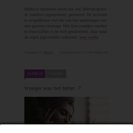
Medisch tatoeëren wordt ook wel ‘dermatografie’
of ‘medisch pigmenteren’ genoemd. De techniek
is vergelijkbaar met die van het aanbrengen van
een gewone tatoeage. Met fijne naaldjes worden
er kleurstoffen in de huid getatoeëerd, daar waar
de eigen pigmentatie ontbreekt.
lees verder
Geplaatst In
Beauty
Geplaatst Door
ForYou Magazine
16 FEB 23
0 reacties
Vroeger was het beter…?