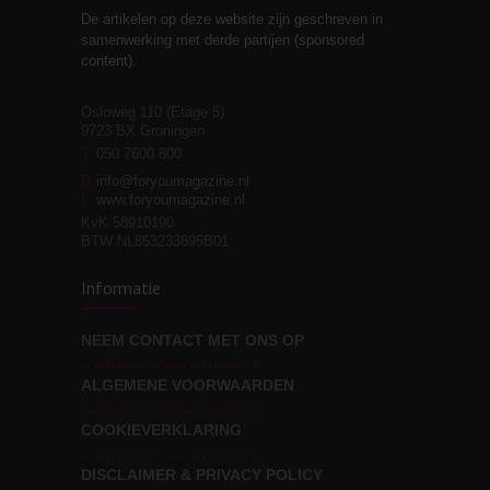
De artikelen op deze website zijn geschreven in
Stiefouderschap en
3
samenwerking met derde partijen (sponsored
relaties
content).
Osloweg 110 (Etage 5)
9723 BX Groningen
Leven zonder
T
050 7600 800
3
moeite!
E
info@foryoumagazine.nl
I
www.foryoumagazine.nl
KvK 58910190
BTW NL853233895B01
Van wens naar
3
Informatie
werkelijkheid
NEEM CONTACT MET ONS OP
ALGEMENE VOORWAARDEN
Wat voor leider wil jij
3
zijn?
COOKIEVERKLARING
DISCLAIMER & PRIVACY POLICY