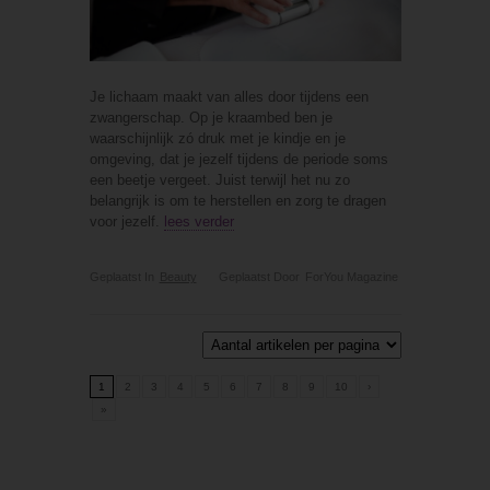
Je lichaam maakt van alles door tijdens een
zwangerschap. Op je kraambed ben je
waarschijnlijk zó druk met je kindje en je
omgeving, dat je jezelf tijdens de periode soms
een beetje vergeet. Juist terwijl het nu zo
belangrijk is om te herstellen en zorg te dragen
voor jezelf.
lees verder
Geplaatst In
Beauty
Geplaatst Door
ForYou Magazine
1
2
3
4
5
6
7
8
9
10
›
»