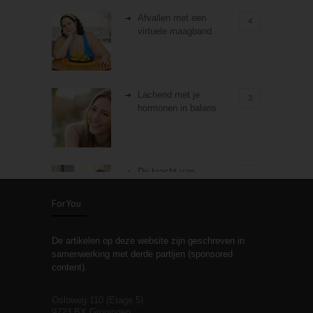
Afvallen met een
4
virtuele maagband
Lachend met je
3
hormonen in balans
De kracht van
3
zelfreflectie
ForYou
De artikelen op deze website zijn geschreven in
Stiefouderschap en
3
samenwerking met derde partijen (sponsored
relaties
content).
Osloweg 110 (Etage 5)
9723 BX Groningen