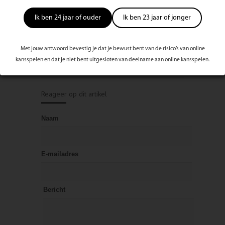
Bekijk volledige publicatie/editie
Ik ben 24 jaar of ouder
Ik ben 23 jaar of jonger
Rate
Waardeer dit artikel:
this
post
Met jouw antwoord bevestig je dat je bewust bent van de risico’s van online
kansspelen en dat je niet bent uitgesloten van deelname aan online kansspelen.
2301 keer bekeken
Reageer op dit artikel
Naam
E-mailadres
Bericht