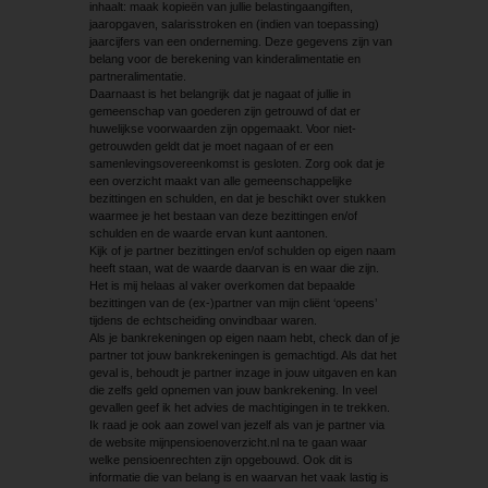
inhaalt: maak kopieën van jullie belastingaangiften,
jaaropgaven, salarisstroken en (indien van toepassing)
jaarcijfers van een onderneming. Deze gegevens zijn van
belang voor de berekening van kinderalimentatie en
partneralimentatie.
Daarnaast is het belangrijk dat je nagaat of jullie in
gemeenschap van goederen zijn getrouwd of dat er
huwelijkse voorwaarden zijn opgemaakt. Voor niet-
getrouwden geldt dat je moet nagaan of er een
samenlevingsovereenkomst is gesloten. Zorg ook dat je
een overzicht maakt van alle gemeenschappelijke
bezittingen en schulden, en dat je beschikt over stukken
waarmee je het bestaan van deze bezittingen en/of
schulden en de waarde ervan kunt aantonen.
Kijk of je partner bezittingen en/of schulden op eigen naam
heeft staan, wat de waarde daarvan is en waar die zijn.
Het is mij helaas al vaker overkomen dat bepaalde
bezittingen van de (ex-)partner van mijn cliënt ‘opeens’
tijdens de echtscheiding onvindbaar waren.
Als je bankrekeningen op eigen naam hebt, check dan of je
partner tot jouw bankrekeningen is gemachtigd. Als dat het
geval is, behoudt je partner inzage in jouw uitgaven en kan
die zelfs geld opnemen van jouw bankrekening. In veel
gevallen geef ik het advies de machtigingen in te trekken.
Ik raad je ook aan zowel van jezelf als van je partner via
de website mijnpensioenoverzicht.nl na te gaan waar
welke pensioenrechten zijn opgebouwd. Ook dit is
informatie die van belang is en waarvan het vaak lastig is