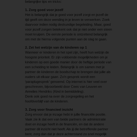
belangrijke tips en tricks:
1. Zorg goed voor jezelf
Het is belangrijk dat je goed voor jezelf zorgt en jezelf de
tijd geeft om deze wending in je leven te verwerken. Zoek
daarvoor indien nodig deskundige begeleiding. Maar, goed
voor jezelf zorgen betekent ook dat je niet onder een steen
moet kruipen. De eerste periode is ontzettend belangrijk
om met de hierna volgende punten aan de slag te gaan.
2. Zet het welzijn van de kinderen op 1
Wanneer er kinderen in het spel zijn, heeft hun welzijn de
hoogste prioriteit. Er zijn voldoende mogelijkheden om je
kinderen op een goede manier door de heftige periode van
een scheiding te leiden. Belangrijk is om samen met je
partner de kinderen de boodschap te brengen dat jullie als
ouders uit elkaar gaan. Zo’n gesprek wordt een
‘paraplugesprek’ genoemd. Op internet is hier veel over
geschreven, bijvoorbeeld door Cees van Leuven en
Annelies Hendriks (Kind in bemiddeling).
Denk ook goed na over de zorgregeling en het
hoofdverblijf van de kinderen.
3. Zorg voor financieel inzicht
Zorg ervoor dat je inzage hebt in jullie financiële positie.
Vaak zie ik dat een van beide partners de administratie
doet en inzage heeft in de financiën, en dat de andere
partner dit inzicht niet heeft. Als jij die betreffende partner
bent, zorg dan dat je deze achterstand zo snel mogelijk