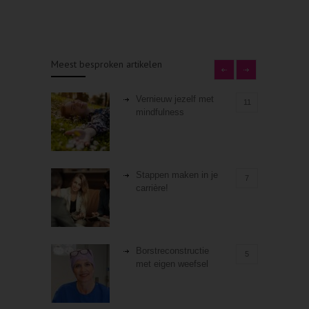
Meest besproken artikelen
Vernieuw jezelf met
11
mindfulness
Stappen maken in je
7
carrière!
Borstreconstructie
5
met eigen weefsel