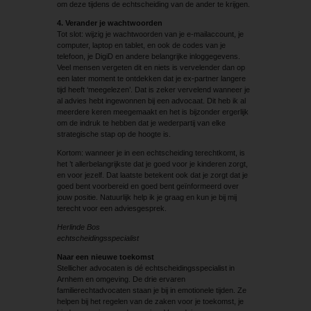
om deze tijdens de echtscheiding van de ander te krijgen.
4. Verander je wachtwoorden
Tot slot: wijzig je wachtwoorden van je e-mailaccount, je
computer, laptop en tablet, en ook de codes van je
telefoon, je DigiD en andere belangrijke inloggegevens.
Veel mensen vergeten dit en niets is vervelender dan op
een later moment te ontdekken dat je ex-partner langere
tijd heeft ‘meegelezen’. Dat is zeker vervelend wanneer je
al advies hebt ingewonnen bij een advocaat. Dit heb ik al
meerdere keren meegemaakt en het is bijzonder ergerlijk
om de indruk te hebben dat je wederpartij van elke
strategische stap op de hoogte is.
Kortom: wanneer je in een echtscheiding terechtkomt, is
het ’t allerbelangrijkste dat je goed voor je kinderen zorgt,
en voor jezelf. Dat laatste betekent ook dat je zorgt dat je
goed bent voorbereid en goed bent geïnformeerd over
jouw positie. Natuurlijk help ik je graag en kun je bij mij
terecht voor een adviesgesprek.
Herlinde Bos
echtscheidingsspecialist
Naar een nieuwe toekomst
Stellicher advocaten is dé echtscheidingsspecialist in
Arnhem en omgeving. De drie ervaren
familierechtadvocaten staan je bij in emotionele tijden. Ze
helpen bij het regelen van de zaken voor je toekomst, je