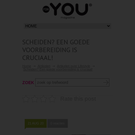
SCHEIDEN? EEN GOEDE
VOORBEREIDING IS
CRUCIAAL!
Home
Artikelen
Artikelen over Lifestyle
Scheiden? Een goede voorbereiding is cruciaal!
ZOEK
Rate this post
21 AUG 20
0 reacties