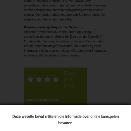
kinderen en jouw onderneming. Van advies over
alimentatie, het ouderschapsplan en het opstellen van een
echtscheidingsconvenant tot bemiddeling of een second
opinion. De familierechtadvocaten van Stellicher stellen je
wensen, rechten en plichten zeker.
Kennismaken op Dag van de Scheiding
Stellicher advocaten in Arnhem opent op vrijdag 11
september de deuren tijdens de ‘Dag van de Scheiding’.
Op deze dag kunnen bezoekers vrijblijvend kennismaken
met de echtscheidingsspecialisten, en kunnen zij meer
informatie krijgen over scheiden. Kijk voor meer informatie
op www.stellicher.nl/dag-van-scheiding.
Rate
this
post
Stellicher advocaten
Sickeszplein 1
6821 HV Arnhem
026-3777111
Deze website bevat artikelen die informatie over online kansspelen
info@stellicheer.nl
www.stellicher.nl
bevatten.