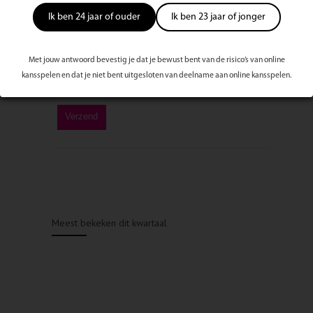
Ik ben 24 jaar of ouder
Ik ben 23 jaar of jonger
Met jouw antwoord bevestig je dat je bewust bent van de risico’s van online
kansspelen en dat je niet bent uitgesloten van deelname aan online kansspelen.
Meest bekeken dit kwartaal