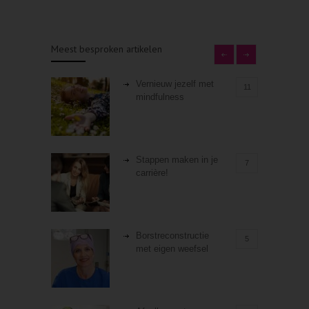
Meest besproken artikelen
Vernieuw jezelf met
11
mindfulness
Stappen maken in je
7
carrière!
Borstreconstructie
5
met eigen weefsel