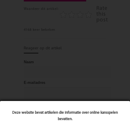
Rate
Waardeer dit artikel:
this
post
4168 keer bekeken
Reageer op dit artikel
Naam
E-mailadres
Bericht
Deze website bevat artikelen die informatie over online kansspelen
bevatten.