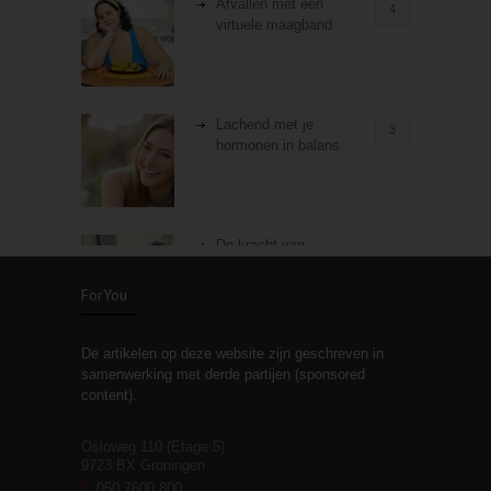
Afvallen met een
4
virtuele maagband
Lachend met je
3
hormonen in balans
De kracht van
3
zelfreflectie
ForYou
De artikelen op deze website zijn geschreven in
Stiefouderschap en
3
samenwerking met derde partijen (sponsored
relaties
content).
Osloweg 110 (Etage 5)
9723 BX Groningen
Leven zonder
T
050 7600 800
3