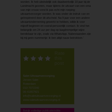
worden. Ik heb uiteindelijk ook daadwerkelijk 10 jaar bij de
Landmacht gezeten, maar tijdens de uitvaart van een oma
van mijn vrouw vond ik pas echt mijn roeping:
uitvaartverzorger worden. Ik was onder de indruk van en
geïnspireerd door dit afscheid. Na 9 jaar voor een andere
uitvaartonderneming gewerkt te hebben, wilde ik voor
mijzelf beginnen en vooral persoonlijk contact. Ik vind het
belangrijk om 24 uur per dag op laagdrempelige wijze
bereikbaar te zijn, zoals via WhatsApp. Nabestaanden zijn
bij mij geen nummertje: ik ben altijd nauw betrokken.’
Rate
this
post
Salet Uitvaartverzorging
Jeroen Salet
Rotterdam
010-7071540
06-41857921
info@saletuitvaartverzorging.nl
www.saletuitvaartverzorging.nl
Bekijk volledige publicatie/editie