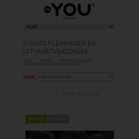
SCHOOLPLEINVADER ÉN
UITVAARTVERZORGER
Home
Artikelen
Artikelen over Lifestyle
Schoolpleinvader én uitvaartverzorger
ZOEK
Rate this post
10 JAN 17
0 reacties