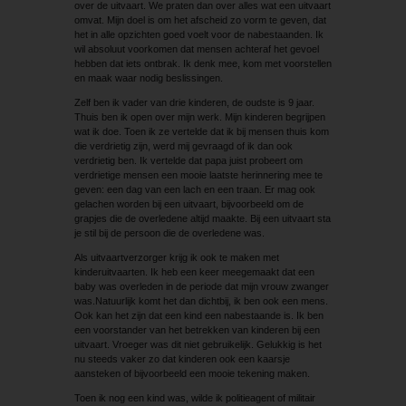
over de uitvaart. We praten dan over alles wat een uitvaart
omvat. Mijn doel is om het afscheid zo vorm te geven, dat
het in alle opzichten goed voelt voor de nabestaanden. Ik
wil absoluut voorkomen dat mensen achteraf het gevoel
hebben dat iets ontbrak. Ik denk mee, kom met voorstellen
en maak waar nodig beslissingen.
Zelf ben ik vader van drie kinderen, de oudste is 9 jaar.
Thuis ben ik open over mijn werk. Mijn kinderen begrijpen
wat ik doe. Toen ik ze vertelde dat ik bij mensen thuis kom
die verdrietig zijn, werd mij gevraagd of ik dan ook
verdrietig ben. Ik vertelde dat papa juist probeert om
verdrietige mensen een mooie laatste herinnering mee te
geven: een dag van een lach en een traan. Er mag ook
gelachen worden bij een uitvaart, bijvoorbeeld om de
grapjes die de overledene altijd maakte. Bij een uitvaart sta
je stil bij de persoon die de overledene was.
Als uitvaartverzorger krijg ik ook te maken met
kinderuitvaarten. Ik heb een keer meegemaakt dat een
baby was overleden in de periode dat mijn vrouw zwanger
was.Natuurlijk komt het dan dichtbij, ik ben ook een mens.
Ook kan het zijn dat een kind een nabestaande is. Ik ben
een voorstander van het betrekken van kinderen bij een
uitvaart. Vroeger was dit niet gebruikelijk. Gelukkig is het
nu steeds vaker zo dat kinderen ook een kaarsje
aansteken of bijvoorbeeld een mooie tekening maken.
Toen ik nog een kind was, wilde ik politieagent of militair