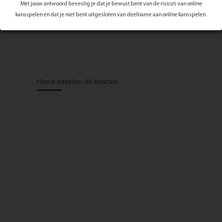
Met jouw antwoord bevestig je dat je bewust bent van de risico’s van online
kansspelen en dat je niet bent uitgesloten van deelname aan online kansspelen.
Meest bekeken dit kwartaal