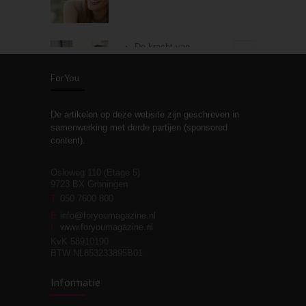
De kracht van
3
zelfreflectie
ForYou
De artikelen op deze website zijn geschreven in
Stiefouderschap en
3
samenwerking met derde partijen (sponsored
relaties
content).
Osloweg 110 (Etage 5)
9723 BX Groningen
Leven zonder
T
050 7600 800
3
moeite!
E
info@foryoumagazine.nl
I
www.foryoumagazine.nl
KvK 58910190
BTW NL853233895B01
Van wens naar
3
Informatie
werkelijkheid