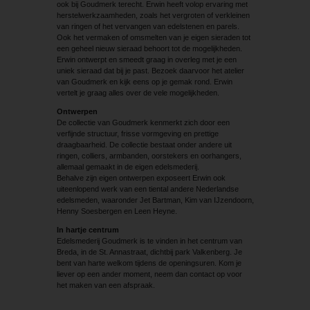
ook bij Goudmerk terecht. Erwin heeft volop ervaring met
herstelwerkzaamheden, zoals het vergroten of verkleinen
van ringen of het vervangen van edelstenen en parels.
Ook het vermaken of omsmelten van je eigen sieraden tot
een geheel nieuw sieraad behoort tot de mogelijkheden.
Erwin ontwerpt en smeedt graag in overleg met je een
uniek sieraad dat bij je past. Bezoek daarvoor het atelier
van Goudmerk en kijk eens op je gemak rond. Erwin
vertelt je graag alles over de vele mogelijkheden.
Ontwerpen
De collectie van Goudmerk kenmerkt zich door een
verfijnde structuur, frisse vormgeving en prettige
draagbaarheid. De collectie bestaat onder andere uit
ringen, colliers, armbanden, oorstekers en oorhangers,
allemaal gemaakt in de eigen edelsmederij.
Behalve zijn eigen ontwerpen exposeert Erwin ook
uiteenlopend werk van een tiental andere Nederlandse
edelsmeden, waaronder Jet Bartman, Kim van IJzendoorn,
Henny Soesbergen en Leen Heyne.
In hartje centrum
Edelsmederij Goudmerk is te vinden in het centrum van
Breda, in de St. Annastraat, dichtbij park Valkenberg. Je
bent van harte welkom tijdens de openingsuren. Kom je
liever op een ander moment, neem dan contact op voor
het maken van een afspraak.