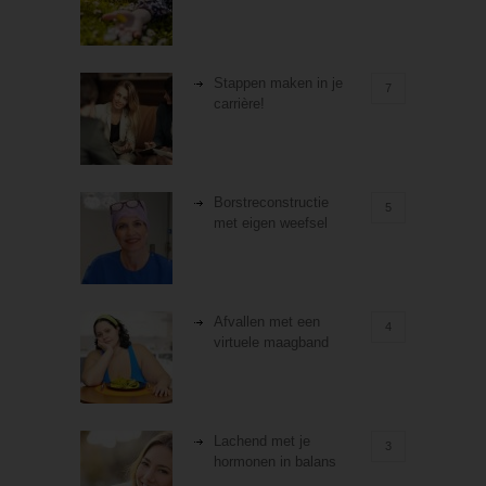
Stappen maken in je
7
carrière!
Borstreconstructie
5
met eigen weefsel
Afvallen met een
4
virtuele maagband
Lachend met je
3
hormonen in balans