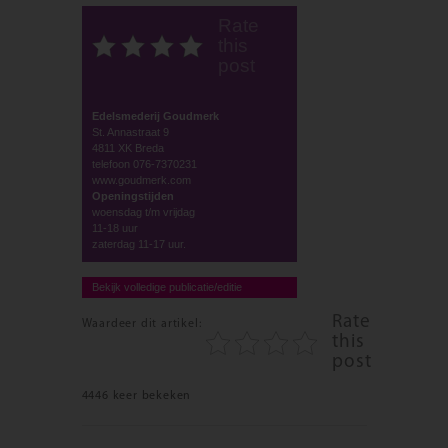
Rate
this
post
Edelsmederij Goudmerk
St. Annastraat 9
4811 XK Breda
telefoon 076-7370231
www.goudmerk.com
Openingstijden
woensdag t/m vrijdag
11-18 uur
zaterdag 11-17 uur.
Bekijk volledige publicatie/editie
Rate
Waardeer dit artikel:
this
post
4446 keer bekeken