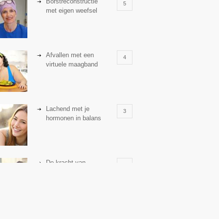
Borstreconstructie
5
met eigen weefsel
Afvallen met een
4
virtuele maagband
Lachend met je
3
hormonen in balans
De kracht van
3
zelfreflectie
Stiefouderschap en
3