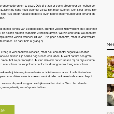
erende ouderen om te gaan. Ook zij staan er soms alleen voor en hebben een
tuatie in de hand houd wanneer zij dat niet meer kunnen. Ook kiest familie hier
 hele klus om dit naast je dagelijks leven nog te onderhouden voor iemand en ­
aan.
ong en heb kennis van ziektebeelden, cliënten voelen zich welkom en ik geef hen
k de belofte om hen financiële vrijheid te geven. We zijn een team; we doen het
gie blijven voelen wanneer dit kan. Er is geen schaamte, maar ik vind wel dat
 keuzes, en daar help ik graag bij.
Mee
kreeg ik veel positieve reacties, maar ook een aantal negatieve reacties.
nanciële situatie zijn helaas nog steeds een taboe. Ik weet dat het een grote
 omdat het zo persoonlijk is. Ik vind dan ook dat er tussen mij en mijn cliënten
en naar elkaar en koppelen bepaalde beslissingen ook terug naar elkaar,
oeken de juiste weg tussen leuke activiteiten en sparen. Ik wil cliënten laten
helpen om ambities waar te maken, want zij tellen ook mee in de maatschappij.
n we een afspraak en gaan we kijken wat het doel is. We zullen dan de
n, en regelmatig een afspraak hebben.
te