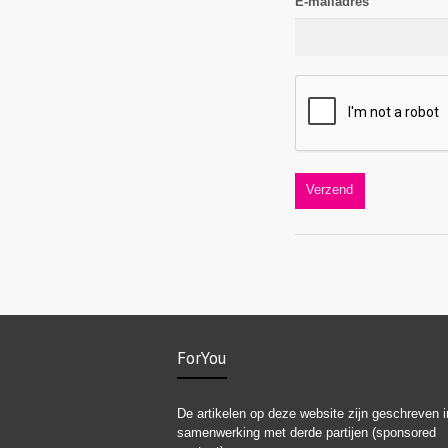
E-mailadres
ForYou
De artikelen op deze website zijn geschreven i
samenwerking met derde partijen (sponsored