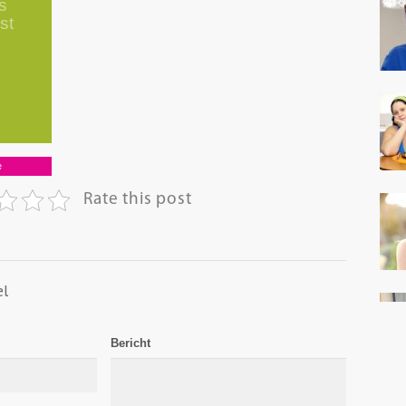
s
st
e
Rate this post
el
Bericht