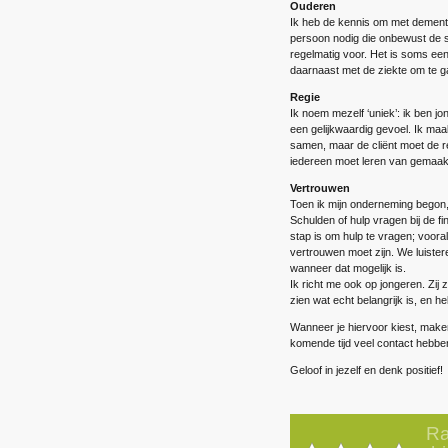
Ouderen
Ik heb de kennis om met dement
persoon nodig die onbewust de si
regelmatig voor. Het is soms een
daarnaast met de ziekte om te g
Regie
Ik noem mezelf ‘uniek’: ik ben j
een gelijkwaardig gevoel. Ik maa
samen, maar de cliënt moet de re
iedereen moet leren van gemaakte
Vertrouwen
Toen ik mijn onderneming begon, 
Schulden of hulp vragen bij de fi
stap is om hulp te vragen; vooral
vertrouwen moet zijn. We luister
wanneer dat mogelijk is.
Ik richt me ook op jongeren. Zij z
zien wat echt belangrijk is, en 
Wanneer je hiervoor kiest, make
komende tijd veel contact hebbe
Geloof in jezelf en denk positief!
Ra