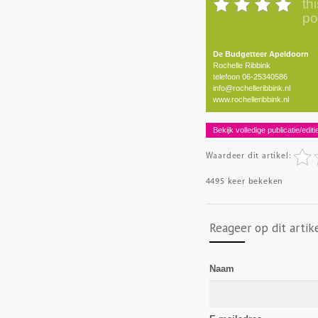
thi
po
De Budgetteer ­Apeldoorn
Rochelle Ribbink
telefoon 06-25340586
info@rochelleribbink.nl
www.rochelleribbink.nl
Bekijk volledige publicatie/editi
Waardeer dit artikel:
4495 keer bekeken
Reageer op dit artik
Naam