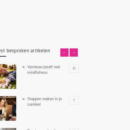
st besproken artikelen
Vernieuw jezelf met
11
mindfulness
Stappen maken in je
7
carrière!