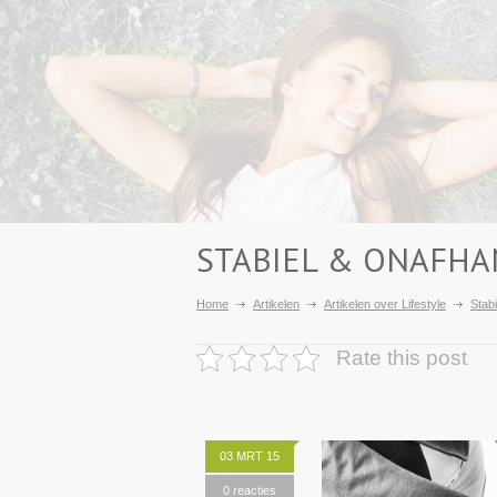
STABIEL & ONAFHA
Home
Artikelen
Artikelen over Lifestyle
Stabi
Rate this post
03 MRT 15
0 reacties