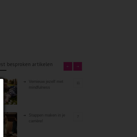
st besproken artikelen
Vernieuw jezelf met
11
mindfulness
Stappen maken in je
7
carrière!