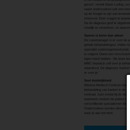
gerust’, vertelt Diane Lurling, 
naast onderzoeken ook een kenni
op de hoogte te zijn van iemands 
stressvol. Door vragen te beantw
Na de diagnose geef ik uitgebrei
moeilijk te verwerken, en daarom 
Samen is beter dan alleen
De casemanager is er voor de pat
gehele ­behandeltraject. Indien n
specialist ouderengeneeskunde. A
is volgens ­Diane een verschuivi
eigen hand ­hebben. ‘Als team le
MMC bepaal je zelf over je behan
waardevol. De diagnose ‘kanker’
er voor je.’
Snel duidelijkheid
Máxima Medisch Centrum heeft 
behandeling van kanker in de reg
centraal. Juist omdat bij de beh
teamwerk rondom de patiënt een
verschillende specialismen inten
Onderzoeken worden direct en ef
waar je aan toe bent.