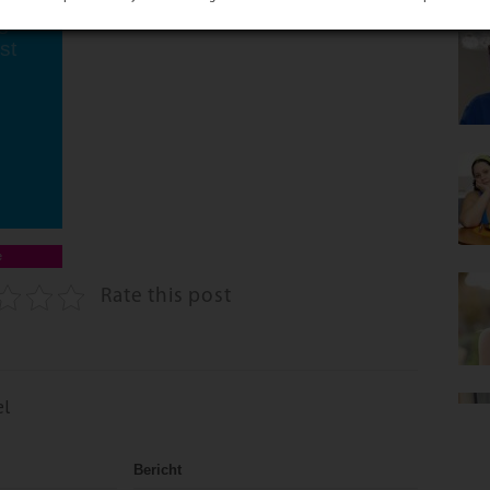
te
s
st
e
Rate this post
el
Bericht