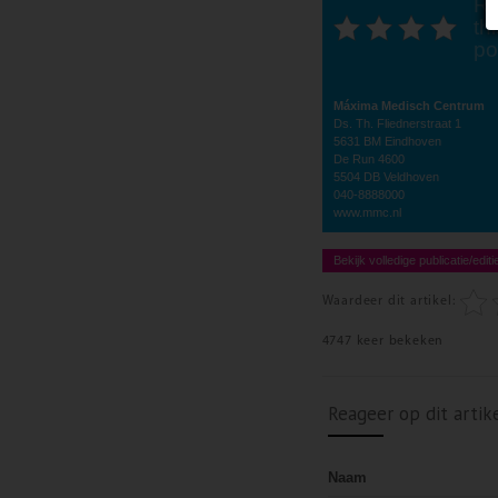
Ra
thi
po
Máxima Medisch Centrum
Ds. Th. Fliednerstraat 1
5631 BM Eindhoven
De Run 4600
5504 DB Veldhoven
040-8888000
www.mmc.nl
Bekijk volledige publicatie/editi
Waardeer dit artikel:
4747 keer bekeken
Reageer op dit artik
Naam