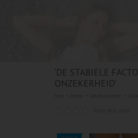
‘DE STABIELE FACT
ONZEKERHEID’
Home
Artikelen
Artikelen over Health
‘De st
Rate this post
14 NOV 16