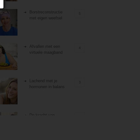
Borstreconstructie
5
met eigen weefsel
Afvallen met een
4
virtuele maagband
Lachend met je
3
hormonen in balans
De kracht van
3
zelfreflectie