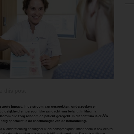
e this post
en grote impact. In de stroom aan gesprekken, onderzoeken en
 duidelijkheid en persoonlijke aandacht van belang. In Máxima
rom alle zorg rondom de patiënt geregeld. In dit centrum is er één
ndig specialist is de casemanager van de behandeling.
ied ik ondersteuning en ­fungeer ik als aanspreekpunt, maar neem ik ook een rol
at de behandeling ook wordt: ik blijf erbij betrokken. Dat stelt patiënten