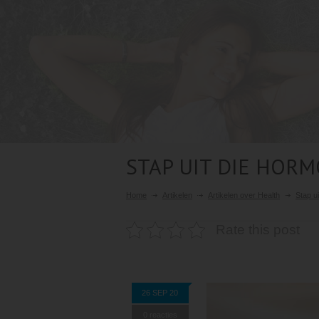
STAP UIT DIE HOR
Home
Artikelen
Artikelen over Health
Stap u
Rate this post
26 SEP 20
0 reacties