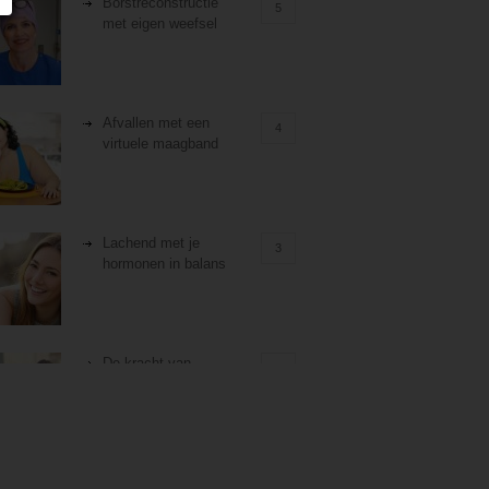
Borstreconstructie
5
met eigen weefsel
Afvallen met een
4
virtuele maagband
Lachend met je
3
hormonen in balans
De kracht van
3
zelfreflectie
Stiefouderschap en
3