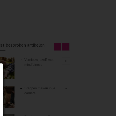
st besproken artikelen
Vernieuw jezelf met
11
mindfulness
Stappen maken in je
7
carrière!