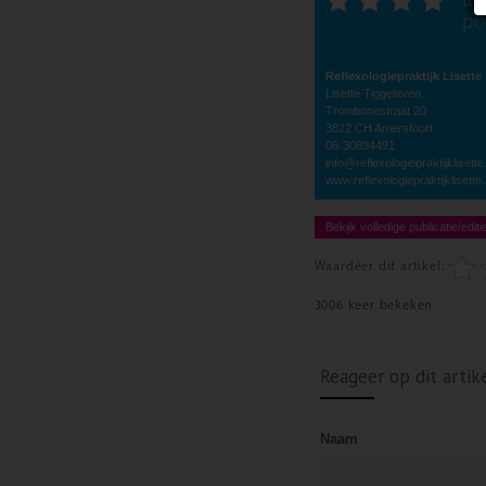
po
Reflexologiepraktijk Lisette
Lisette Tiggelaven
Trombonestraat 20
3822 CH Amersfoort
06-30894491
info@reflexologiepraktijklisette.
www.reflexologiepraktijklisette.
Bekijk volledige publicatie/editi
Waardeer dit artikel:
3006 keer bekeken
Reageer op dit artik
Naam