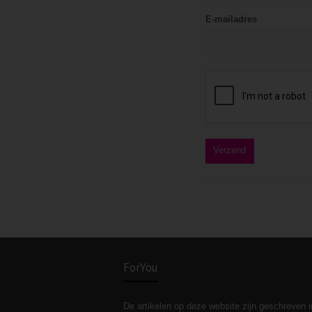
E-mailadres
ForYou
De artikelen op deze website zijn geschreven i