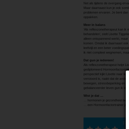
Net als tijdens de overgang erva
Maar daarnaast kun je ook somb
problemen ervaren. Je bent dan we
oppakken.
Meer in balans
‘Als reflexzonetherapeut kan ik 
behandelen’, stelt Lisette Tiggel
alleen ontspannend werkt, maar 
komen. Omdat ik daarnaast ook 
leefstijl en een beter voedingspa
ik niet compleet wegnemen, maar
Dat gun je iedereen!
Als reflexzonetherapeut helpt Lise
gediplomeerd Hormoonfactortraine
perspectief kijkt Lisette naar l
verstoord is, raakt dat de ander.
bewegen, stressbeperking en min
gebalanceerder leven gun ik iede
Wist je dat …
… hormonen je gezondheid beïn
… een Hormoonfactortrainer je me
Ra
thi