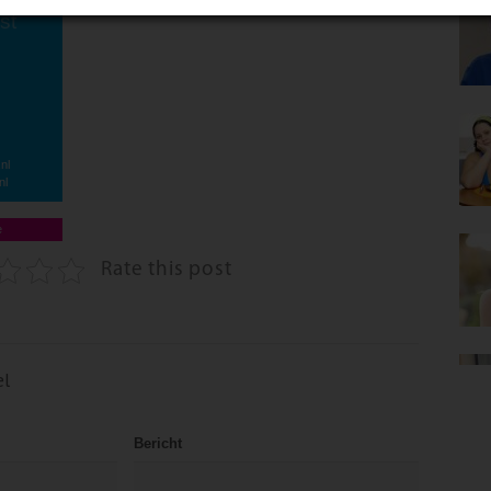
st
nl
nl
e
Rate this post
el
Bericht