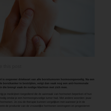
e this post
.nl is ongeveer driekwart van alle borsttumoren hormoongevoelig. Na een
de borstkanker te bestrijden, volgt dan vaak nog een anti-hormonale
r. En die brengt vaak de nodige klachten met zich mee.
 krijg je medicijnen toegediend die de aanmaak van hormonen beperken of hun
t nodig omdat je een hormoongevoelige tumor had. Met andere woorden: jouw
 hormonen. Je zou de therapie kunnen vergelijken met wanneer je in de
emt de productie van de vrouwelijke hormonen oestrogeen en progesteron