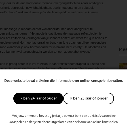
ar je ook bij de anti-hormonale therapie overgangsklachten zoals opvliegers.
erheid, depressie, gewrichtsklachten, gewichtstoename en seksuele
l ‘schoon’ verklaard, maar je ‘oude’ leventje lijk je niet meer te kunnen
met massage je lichaam echter wel ondersteunen door doelgericht te
aven enigszins gerust. ‘Het mooie is dat tijdens de massage reflexologie niet
ook het zelfhelend vermogen van je lichaam aanzet om weer terug in balans te
gediplomeerd Hormoonfactortrainer ben, kan ik je coachen bij een gezondere
troon waardoor je ook hormonaal beter in balans bent én blijft. Je klachten kan
Mee
 ze kunnen wel teruggebracht worden tot een acceptabel niveau.’
tte je graag beter in je vel te zitten. Naast reflexzonetherapeut is Lisette ook
r en is ze getraind in oncologische voetreflexmassage. Vanuit een holistisch
ichaam én geest: ‘Die werken altijd samen. Wanneer een van de twee uit balans of
 Daarom vind ik dat goed zorgen voor jezelf een totaal van voeding, leefstijl,
Deze website bevat artikelen die informatie over online kansspelen bevatten.
dset moet omvatten. Daar help ik je graag bij, want een gezonder en
reen!’
Ik ben 24 jaar of ouder
Ik ben 23 jaar of jonger
vloeden?
t kleine aanpassingen in je levensstijl grote verschillen leert maken?
Met jouw antwoord bevestig je dat je bewust bent van de risico’s van online
te
kansspelen en dat je niet bent uitgesloten van deelname aan online kansspelen.
s