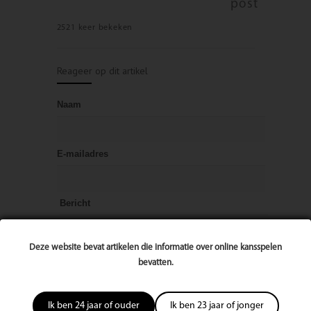
post
2521 keer bekeken
Reageer op dit artikel
Naam
E-mailadres
Bericht
Deze website bevat artikelen die informatie over online kansspelen
bevatten.
Ik ben 24 jaar of ouder
Ik ben 23 jaar of jonger