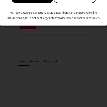
Met jouw antwoord bevestig je dat je bewust bent van de risico’s van online
kansspelen en dat je niet bent uitgesloten van deelname aan online kansspelen.
Meest bekeken dit kwartaal