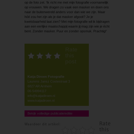
op de foto zet. ‘Ik richt me met mijn fotografie voornamelijk
op vrouwen. We dragen zo vaak een masker en doen ons
naar de buitenwereld anders voor dan wie we zijn. Maar
hóé zou het zijn als je dat masker afgooit? Je je
kwetsbaarheid laat zien? Met mijn fotografie wil ik bijdragen
aan een eerlijke maatschappij waarin jij mag zijn wie je écht
bent. Zonder masker. Puur en zonder opsmuk. Prachtig!’
Rate
this
post
Katja Diroen Fotografie
Laurens Jansz Costestraat 3
6827 AR Arnhem
06-54994117
info@katjadiroen.nl
www.katjadiroen.nl
Bekijk volledige publicatie/editie
Rate
Waardeer dit artikel:
this