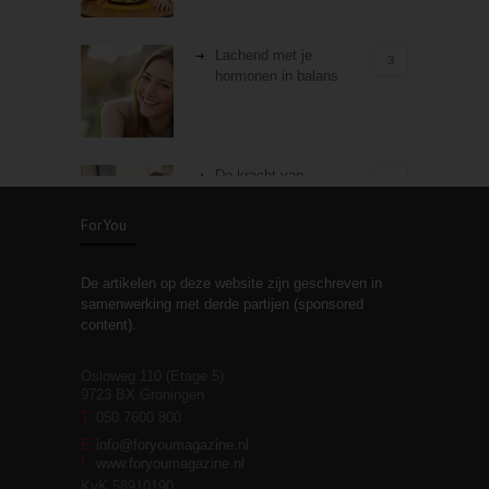
Lachend met je
3
hormonen in balans
De kracht van
3
zelfreflectie
ForYou
De artikelen op deze website zijn geschreven in
Stiefouderschap en
3
samenwerking met derde partijen (sponsored
relaties
content).
Osloweg 110 (Etage 5)
9723 BX Groningen
Leven zonder
T
050 7600 800
3
moeite!
E
info@foryoumagazine.nl
I
www.foryoumagazine.nl
KvK 58910190