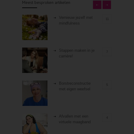
Meest besproken artikelen
Vernieuw jezelf met
11
mindfulness
Stappen maken in je
7
carrière!
Borstreconstructie
5
met eigen weefsel
Afvallen met een
4
virtuele maagband