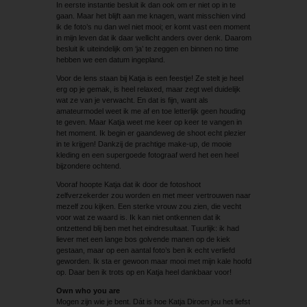
In eerste instantie besluit ik dan ook om er niet op in te
gaan. Maar het blijft aan me knagen, want misschien vind
ik de foto’s nu dan wel niet mooi; er komt vast een moment
in mijn leven dat ik daar wellicht anders over denk. Daarom
besluit ik uiteindelijk om ‘ja’ te zeggen en binnen no time
hebben we een datum ingepland.
Voor de lens staan bij Katja is een feestje! Ze stelt je heel
erg op je gemak, is heel relaxed, maar zegt wel duidelijk
wat ze van je verwacht. En dat is fijn, want als
amateurmodel weet ik me af en toe letterlijk geen houding
te geven. Maar Katja weet me keer op keer te vangen in
het moment. Ik begin er gaandeweg de shoot echt plezier
in te krijgen! Dankzij de prachtige make-up, de mooie
kleding en een supergoede fotograaf werd het een heel
bijzondere ochtend.
Vooraf hoopte Katja dat ik door de fotoshoot
zelfverzekerder zou worden en met meer vertrouwen naar
mezelf zou kijken. Een sterke vrouw zou zien, die vecht
voor wat ze waard is. Ik kan niet ontkennen dat ik
ontzettend blij ben met het eindresultaat. Tuurlijk: ik had
liever met een lange bos golvende manen op de kiek
gestaan, maar op een aantal foto’s ben ik echt verliefd
geworden. Ik sta er gewoon maar mooi met mijn kale hoofd
op. Daar ben ik trots op en Katja heel dankbaar voor!
Own who you are
Mogen zijn wie je bent. Dát is hoe Katja Diroen jou het liefst