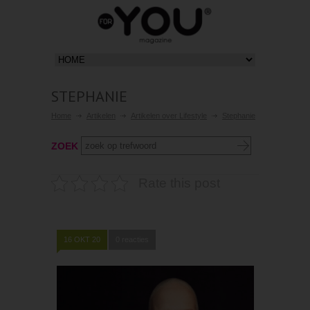
STEPHANIE
Home
Artikelen
Artikelen over Lifestyle
Stephanie
ZOEK
Rate this post
16 OKT 20
0 reacties