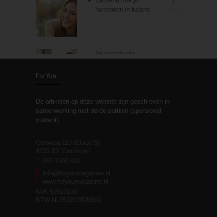
Lachend met je
3
hormonen in balans
De kracht van
3
zelfreflectie
ForYou
De artikelen op deze website zijn geschreven in
Stiefouderschap en
3
samenwerking met derde partijen (sponsored
relaties
content).
Osloweg 110 (Etage 5)
9723 BX Groningen
Leven zonder
T
050 7600 800
3
moeite!
E
info@foryoumagazine.nl
I
www.foryoumagazine.nl
KvK 58910190
BTW NL853233895B01
Van wens naar
3