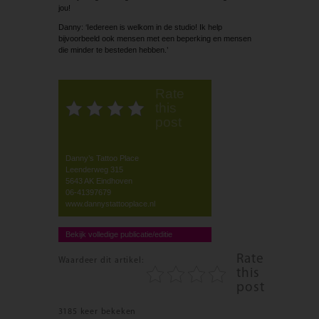
jou!
Danny: ‘Iedereen is welkom in de studio! Ik help
bijvoorbeeld ook mensen met een beperking en mensen
die minder te besteden hebben.’
Rate
this
post
Danny’s Tattoo Place
Leenderweg 315
5643 AK Eindhoven
06-41397679
www.dannystattooplace.nl
Bekijk volledige publicatie/editie
Rate
Waardeer dit artikel:
this
post
3185 keer bekeken