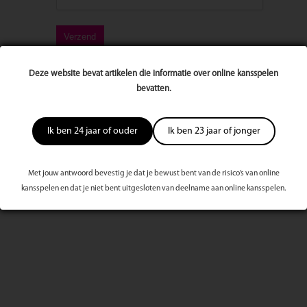
Deze website bevat artikelen die informatie over online kansspelen
bevatten.
Ik ben 24 jaar of ouder
Ik ben 23 jaar of jonger
Meest bekeken dit kwartaal
Met jouw antwoord bevestig je dat je bewust bent van de risico’s van online
kansspelen en dat je niet bent uitgesloten van deelname aan online kansspelen.