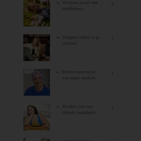
Vernieuw jezelf met
11
mindfulness
Stappen maken in je
7
carrière!
Borstreconstructie
5
met eigen weefsel
Afvallen met een
4
virtuele maagband