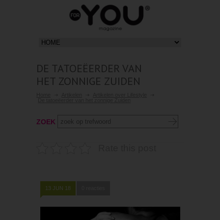
DE TATOEËERDER VAN
HET ZONNIGE ZUIDEN
Home
Artikelen
Artikelen over Lifestyle
De tatoeëerder van het zonnige Zuiden
ZOEK
Rate this post
13 JUN 18
0 reacties