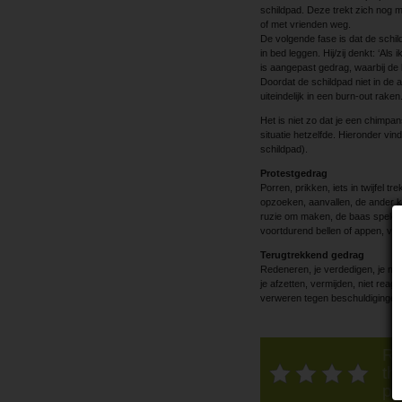
schildpad. Deze trekt zich nog me
of met ­vrienden weg.
De volgende fase is dat de schi
in bed leggen. Hij/zij denkt: ‘Als
is aangepast gedrag, waarbij de 
Doordat de schildpad niet in de a
uiteindelijk in een burn-out rak
Het is niet zo dat je een chimpan
situatie hetzelfde. Hieronder vi
schildpad).
Protestgedrag
Porren, prikken, iets in twijfel t
opzoeken, ­aanvallen, de ander k
ruzie om maken, de baas spelen,
voortdurend bellen of appen, ve
Terugtrekkend gedrag
Redeneren, je verdedigen, je mo
je afzetten, vermijden, niet reage
verweren tegen beschuldigingen, 
Ra
thi
po