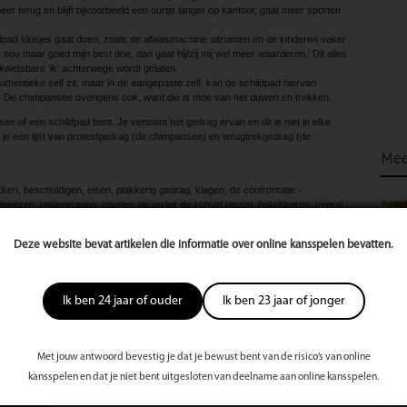
er terug en blijft bijvoorbeeld een uurtje langer op kantoor, gaat meer sporten
ldpad klusjes gaat doen, zoals de afwasmachine uitruimen en de kinderen vaker
 ik nou maar goed mijn best doe, dan gaat hij/zij mij wel meer waarderen.’ Dit alles
kwetsbare ‘ik’ achterwege wordt gelaten.
uthentieke zelf zit, maar in de aangepaste zelf, kan de schildpad hiervan
en. De chimpansee overigens ook, want die is moe van het duwen en trekken.
see of een schildpad bent. Je vertoont het gedrag ervan en dit is niet in elke
nd je een lijst van protestgedrag (de chimpansee) en terugtrekgedrag (de
Mee
rekken, beschuldigen, eisen, plakkerig gedrag, klagen, de confrontatie ­
leineren, ondervragen, zeuren, de ­ander de schuld geven, bekritiseren, overal
 schreeuwen om je punt te maken, iemand door het huis achterna lopen,
roordelen en afkeuren.
Deze website bevat artikelen die informatie over online kansspelen bevatten.
nd houden, het probleem bagatelliseren, advies geven, humor gebruiken, van
ren, je afsluiten, sussen, kalmeren, inschikkelijk doen, de aandacht afleiden, je
Ik ben 24 jaar of ouder
Ik ben 23 jaar of jonger
je terugtrekken, de kamer uit gaan en verstarren.
te
Met jouw antwoord bevestig je dat je bewust bent van de risico’s van online
s
kansspelen en dat je niet bent uitgesloten van deelname aan online kansspelen.
st