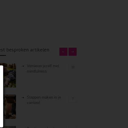
st besproken artikelen
Vernieuw jezelf met
11
mindfulness
Stappen maken in je
7
carrière!