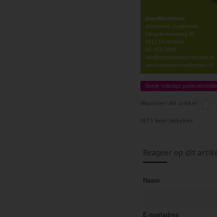
InnerMovement
Annemarie Oerlemans
Klingelbeekseweg 90
6812 DJ Arnhem
06-42123893
info@annemarieoerlemans.nl
www.annemarieoerlemans.nl
Bekijk volledige publicatie/editi
Waardeer dit artikel:
3571 keer bekeken
Reageer op dit artik
Naam
E-mailadres