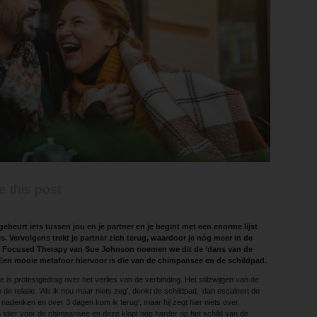
e this post
gebeurt iets tussen jou en je partner en je begint met een enorme lijst
is. Vervolgens trekt je partner zich terug, waardoor je nóg meer in de
ly Focused Therapy van Sue Johnson noemen we dit de ‘dans van de
’. Een mooie metafoor hiervoor is die van de chimpansee en de schildpad.
is protestgedrag over het verlies van de verbinding. Het stilzwijgen van de
e relatie. ‘Als ik nou maar niets zeg’, denkt de schildpad, ‘dan escaleert de
er nadenken en over 3 dagen kom ik terug’, maar hij zegt hier niets over.
n stier voor de chimpansee en deze klopt nog harder op het schild van de