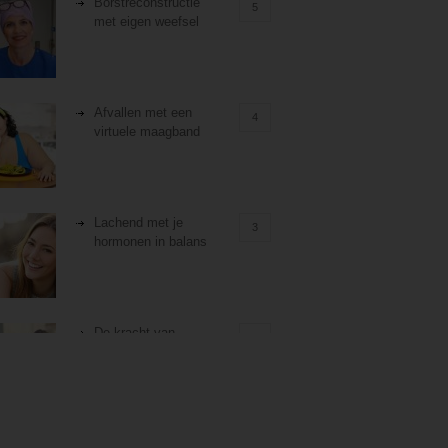
Borstreconstructie
5
met eigen weefsel
Afvallen met een
4
virtuele maagband
Lachend met je
3
hormonen in balans
De kracht van
3
zelfreflectie
Stiefouderschap en
3