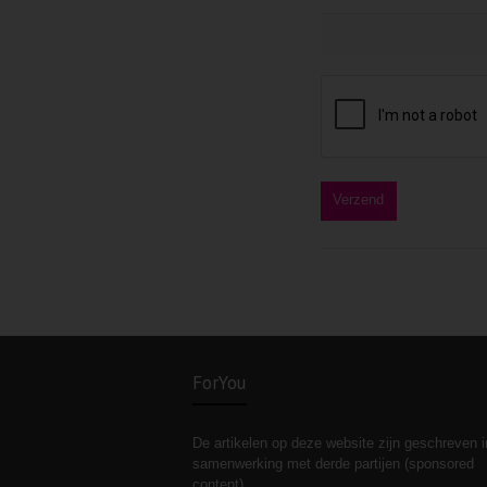
ForYou
De artikelen op deze website zijn geschreven i
samenwerking met derde partijen (sponsored
content).