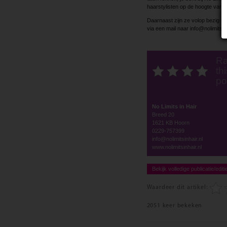
haarstylisten op de hoogte van d
Daarnaast zijn ze volop bezig me
via een mail naar info@nolimitsinh
Ra
thi
po
No Limits in Hair
Breed 20
1621 KB Hoorn
0229-757399
info@nolimitsinhair.nl
www.nolimitsinhair.nl
Bekijk volledige publicatie/editi
Waardeer dit artikel:
2051 keer bekeken