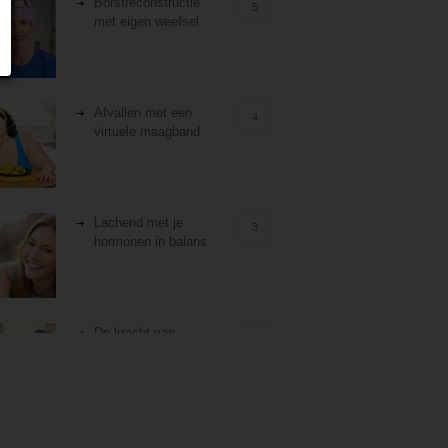
Borstreconstructie
5
met eigen weefsel
Afvallen met een
4
virtuele maagband
Lachend met je
3
hormonen in balans
De kracht van
3
zelfreflectie
Stiefouderschap en
3