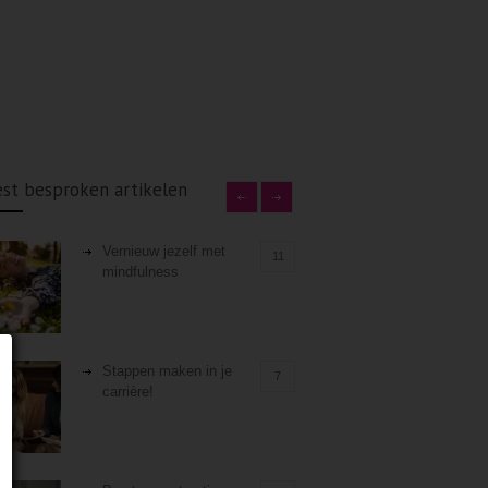
st besproken artikelen
Vernieuw jezelf met
11
mindfulness
Stappen maken in je
7
carrière!