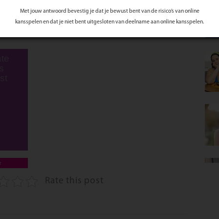
e nieuwe ontwikkelingen in het vakgebied.
Met jouw antwoord bevestig je dat je bewust bent van de risico’s van online
t uitbreiding van hun team. Ben jij degene die wij zoeken? Laat het ons weten
kansspelen en dat je niet bent uitgesloten van deelname aan online kansspelen.
air.nl met je cv en motivatie.
te
s
st
e
Rate this post