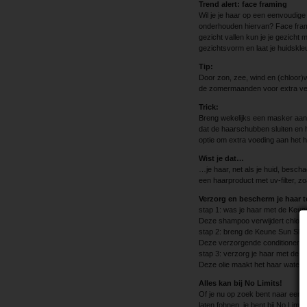
Trend alert: face framing
Wil je je haar op een eenvoudige 
onderhouden hiervan? Face framing
gezicht vallen kun je je gezicht 
gezichtsvorm en laat je huidskle
Tip:
Door zon, zee, wind en (chloor)w
de zomermaanden voor extra ve
Trick:
Breng wekelijks een masker aan 
dat de haarschubben sluiten en h
optie om extra voeding aan het h
Wist je dat…
…je haar, net als je huid, besc
een haarproduct met uv-filter, zo
Verzorg en bescherm je haar 
stap 1: was je haar met de Keu
Deze shampoo verwijdert chloor 
stap 2: breng de Keune Sun Shie
Deze verzorgende conditioner ge
stap 3: verzorg je haar met de K
Deze olie maakt het haar waterb
Alles kan bij No Limits!
Of je nu op zoek bent naar een ba
laten fohnen, je bent bij No Limit