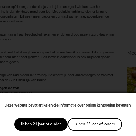
manier opfrissen, zonder dat je veel tijd en energie kwijt bent aan het
 is dan dé ideale trend voor jou. Met subtiele highlights die net langs je
mooi omlijsten. Dit geeft meer diepte en contrast aan je haar, accentueert de
ur mooi uitkomen.
ater kan je haar beschadigd raken en er dof en droog uitzien. Zorg daarom in
rzorging.
Mee
op handdoekdroog haar en spoel het uit met lauw/koud water. Dit zorgt ervoor
et haar meer gaat glanzen. Een leave-in conditioner is ook altijd een goede
aar te geven.
hadigd kan raken door uv-straling? Bescherm je haar daarom tegen de zon met
als de Sun Shield-lijn van Keune.
tegen de zon
ne Sun Shield shampoo
uit het haar en beschermt tegen uitdrogen tijdens het zonnen.
ld conditioner aan op handdoekdroog haar
Deze website bevat artikelen die informatie over online kansspelen bevatten.
eft het haar glans en maakt het haar beter doorkambaar.
eune Sun Shield olie
estendig en beschermt tegen schadelijke uv-straling en kleurvervaging.
Ik ben 24 jaar of ouder
Ik ben 23 jaar of jonger
layage, een speciale kniptechniek voor krullen of je haar mooi in model wilt
s altijd aan het juiste adres. Met opleidingen en cursussen blijven de