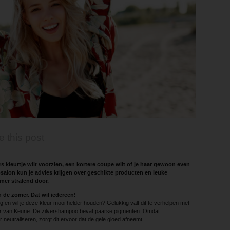
e this post
s kleurtje wilt voorzien, een kortere coupe wilt of je haar gewoon even
psalon kun je advies krijgen over geschikte producten en leuke
mer stralend door.
n de zomer. Dat wil iedereen!
g en wil je deze kleur mooi helder houden? Gelukkig valt dit te verhelpen met
er van Keune. De zilvershampoo bevat paarse pigmenten. Omdat
 neutraliseren, zorgt dit ervoor dat de gele gloed afneemt.