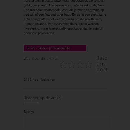
Tot slot dien je ook te kijken naar accessoires die je nodig
hebt voor je auto. Hierbij kun je aan allerlei zaken denken.
Een trekhaak bijvoorbeeld, voor als je met de caravan op
pad wilt of een fietsendrager hebt. En als je een elektrische
auto aanschaft, is het wel zo handig om die ook thuis te
kunnen opladen. Een laadstation thuis is best wel een
investering, maar is uiteindelijk goedkoper dan je auto bij
openbare palen laden.
Bekijk volledige publicatie/editie
Rate
Waardeer dit artikel:
this
post
2462 keer bekeken
Reageer op dit artikel
Naam