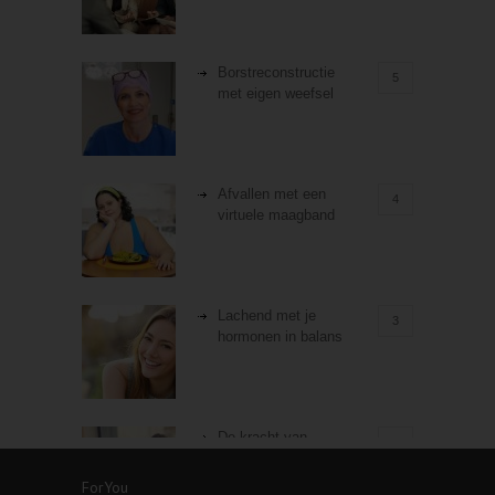
Borstreconstructie
5
met eigen weefsel
Afvallen met een
4
virtuele maagband
Lachend met je
3
hormonen in balans
De kracht van
3
zelfreflectie
ForYou