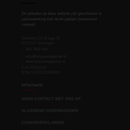
De artikelen op deze website zijn geschreven in
Stiefouderschap en
3
samenwerking met derde partijen (sponsored
relaties
content).
Osloweg 110 (Etage 5)
9723 BX Groningen
Leven zonder
T
050 7600 800
3
moeite!
E
info@foryoumagazine.nl
I
www.foryoumagazine.nl
KvK 58910190
BTW NL853233895B01
Van wens naar
3
Informatie
werkelijkheid
NEEM CONTACT MET ONS OP
ALGEMENE VOORWAARDEN
Wat voor leider wil jij
3
zijn?
COOKIEVERKLARING