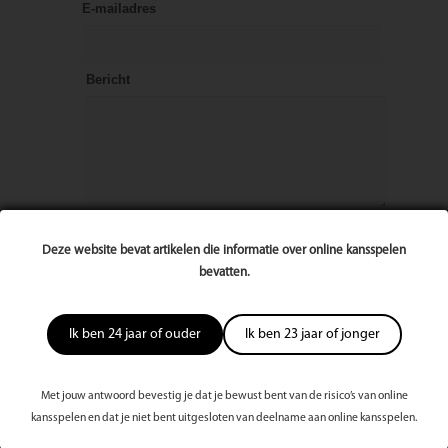
E-mailadres
Bericht
Deze website bevat artikelen die informatie over online kansspelen
bevatten.
Ik ben 24 jaar of ouder
Ik ben 23 jaar of jonger
Met jouw antwoord bevestig je dat je bewust bent van de risico’s van online
kansspelen en dat je niet bent uitgesloten van deelname aan online kansspelen.