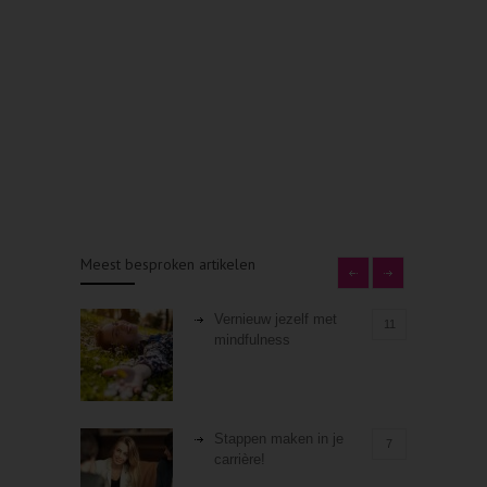
Meest besproken artikelen
Vernieuw jezelf met
11
mindfulness
Stappen maken in je
7
carrière!