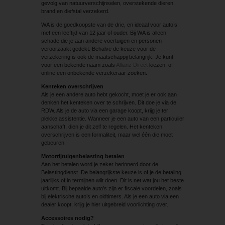
gevolg van natuurverschijnselen, overstekende dieren,
brand en diefstal verzekerd.
WA is de goedkoopste van de drie, en ideaal voor auto’s
met een leeftijd van 12 jaar of ouder. Bij WA is alleen
schade die je aan andere voertuigen en personen
veroorzaakt gedekt. Behalve de keuze voor de
verzekering is ook de maatschappij belangrijk. Je kunt
voor een bekende naam zoals
Allianz Direct
kiezen, of
online een onbekende verzekeraar zoeken.
Kenteken overschrijven
Als je een andere auto hebt gekocht, moet je er ook aan
denken het kenteken over te schrijven. Dit doe je via de
RDW. Als je de auto via een garage koopt, krijg je ter
plekke assistentie. Wanneer je een auto van een particulier
aanschaft, dien je dit zelf te regelen. Het kenteken
overschrijven is een formaliteit, maar wel één die moet
gebeuren.
Motorrijtuigenbelasting betalen
Aan het betalen word je zeker herinnerd door de
Belastingdienst. De belangrijkste keuze is of je de betaling
jaarlijks of in termijnen wilt doen. Dit is net wat jou het beste
uitkomt. Bij bepaalde auto’s zijn er fiscale voordelen, zoals
bij elektrische auto’s en oldtimers. Als je een auto via een
dealer koopt, krijg je hier uitgebreid voorlichting over.
Accessoires nodig?