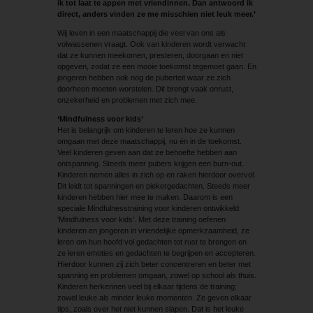
ik tot laat te appen met vriendinnen. Dan antwoord ik
direct, anders vinden ze me misschien niet leuk meer.’
Wij leven in een maatschappij die veel van ons als
volwassenen vraagt. Ook van kinderen wordt verwacht
dat ze kunnen meekomen, presteren, doorgaan en niet
opgeven, zodat ze een mooie toekomst tegemoet gaan. En
jongeren hebben ook nog de puberteit waar ze zich
doorheen moeten worstelen. Dit brengt vaak onrust,
onzekerheid en problemen met zich mee.
‘Mindfulness voor kids’
Het is belangrijk om kinderen te leren hoe ze kunnen
omgaan met deze maatschappij, nu én in de toekomst.
Veel kinderen geven aan dat ze behoefte hebben aan
ontspanning. Steeds meer pubers krijgen een burn-out.
Kinderen nemen alles in zich op en raken hierdoor overvol.
Dit leidt tot spanningen en piekergedachten. Steeds meer
kinderen hebben hier mee te maken. Daarom is een
speciale Mindfulnesstraining voor kinderen ontwikkeld:
‘Mindfulness voor kids’. Met deze training oefenen
kinderen en jongeren in vriendelijke opmerkzaamheid, ze
leren om hun hoofd vol gedachten tot rust te brengen en
ze leren emoties en gedachten te begrijpen en accepteren.
Hierdoor kunnen zij zich beter concentreren en beter met
spanning en problemen omgaan, zowel op school als thuis.
Kinderen herkennen veel bij elkaar tijdens de training;
zowel leuke als minder leuke momenten. Ze geven elkaar
tips, zoals over het niet kunnen slapen. Dat is het leuke