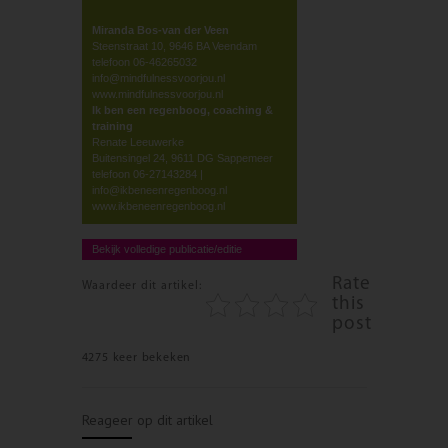
Miranda Bos-van der Veen
Steenstraat 10, 9646 BA Veendam
telefoon 06-46265032
info@mindfulnessvoorjou.nl
www.mindfulnessvoorjou.nl
Ik ben een regenboog, coaching &
training
Renate Leeuwerke
Buitensingel 24, 9611 DG Sappemeer
telefoon 06-27143284 |
info@ikbeneenregenboog.nl
www.ikbeneenregenboog.nl
Bekijk volledige publicatie/editie
Rate
Waardeer dit artikel:
this
post
4275 keer bekeken
Reageer op dit artikel