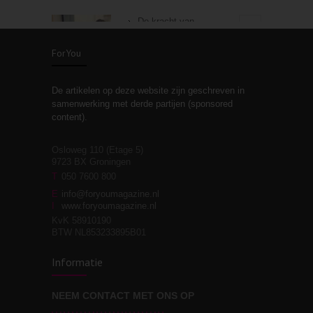
De kracht van
3
zelfreflectie
ForYou
De artikelen op deze website zijn geschreven in
Stiefouderschap en
3
samenwerking met derde partijen (sponsored
relaties
content).
Osloweg 110 (Etage 5)
9723 BX Groningen
Leven zonder
T
050 7600 800
3
moeite!
E
info@foryoumagazine.nl
I
www.foryoumagazine.nl
KvK 58910190
BTW NL853233895B01
Van wens naar
3
Informatie
werkelijkheid
NEEM CONTACT MET ONS OP