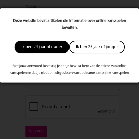
Naam
Deze website bevat artikelen die informatie over online kansspelen
bevatten.
E-mailadres
Ik ben 24 jaar of ouder
Ik ben 23 jaar of jonger
Bericht
Met jouw antwoord bevestig je dat je bewust bent van de risico’s van online
kansspelen en dat je niet bent uitgesloten van deelname aan online kansspelen.