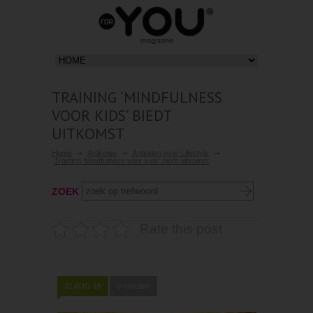
TRAINING ‘MINDFULNESS
VOOR KIDS’ BIEDT
UITKOMST
Home
Artikelen
Artikelen over Lifestyle
Training ‘Mindfulness voor kids’ biedt uitkomst
ZOEK
Rate this post
31 AUG 15
0 reacties