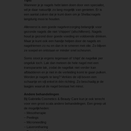
Tips!
Wanneer je je nagels hebt laten doen door een specialist,
wil je daar natuurlijk zo lang mogelijk van genieten. Er is
een aantal zaken dat je kunt doen om je Shellacnagels
langdurig mooi te houden.
Allereerst is een goede nagelverzorging belangrijk voor
gezonde nagels die niet ‘chippen’ (afschilferen). Nagels
houd je gezond door goede voeding en voldoende drinken.
Maar je kunt ook een handje helpen door de nagels en
nagelriemen zo nu en dan in te smeren met olie. Zo blijven
ze soepel en ontstaan er minder snel scheuren.
Soms stoot je ergens tegenaan of ‘chipt’ de nagellak per
ongeluk toch. Lak dan meteen de hele nagel met een
transparante lak, zodat de nagellak niet verder kan
afbladderen en je niet in de verleiding komt te gaan pulken.
Worden je nagels te lang? Verkies de vijl boven een
schaartje en vijl enkel in één richting. Zo beschadig je de
laagjes waaruit de nagel bestaat het minst.
Andere behandelingen
Bij Gabriella Cosmetics & Beauty Care kun je ook terecht
voor een groot scala andere behandelingen. Een greep uit
de mogelijkheden:
– Mesotherapie
– Peelings
– Microneedling
– Laserontharing