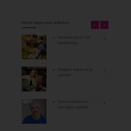
Meest besproken artikelen
Vernieuw jezelf met
11
mindfulness
Stappen maken in je
7
carrière!
Borstreconstructie
5
met eigen weefsel