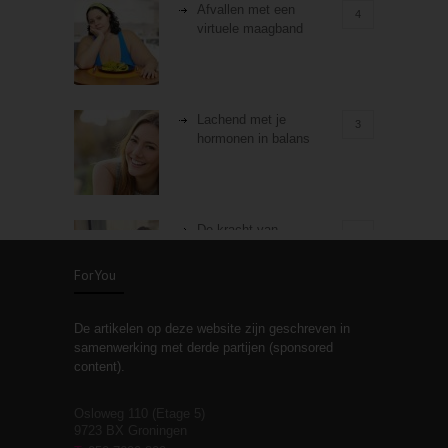
Afvallen met een
4
virtuele maagband
Lachend met je
3
hormonen in balans
De kracht van
3
zelfreflectie
ForYou
De artikelen op deze website zijn geschreven in
Stiefouderschap en
3
samenwerking met derde partijen (sponsored
relaties
content).
Osloweg 110 (Etage 5)
9723 BX Groningen