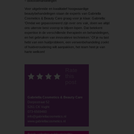
– Botoxbehandelingen
Voor uitgebreide en kwalitatief hoogwaardige
beautybehandelingen staan de experts van Gabriella
Cosmetics & Beauty Care graag voor je klaar. Gabriella:
‘Omdat we gepassioneerd zijn over ons vak, doen we altijd
ons uiterste best voorop te blijven lopen. Dat betekent
expertise in de verschillende therapieën en behandelingen,
en het gebruiken van innovatieve technieken.’ Of je nu last
hebt van een huidprobleem, een verwenbehandeling zoekt
of huidveroudering wilt aanpakken, het team heet je van
harte welkom!
Rate
this
post
Gabriella Cosmetics & Beauty Care
Dorpsstraat 52
5261 CK Vught
073-6569460
info@gabriellacosmetics.nl
www.gabriellacosmetics.nl
Bekijk volledige publicatie/editie