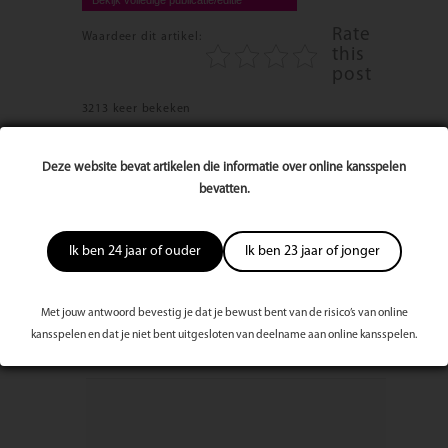
Rate
Waardeer dit artikel:
this
post
3213 keer bekeken
Deze website bevat artikelen die informatie over online kansspelen
Reageer op dit artikel
bevatten.
Naam
Ik ben 24 jaar of ouder
Ik ben 23 jaar of jonger
E-mailadres
Met jouw antwoord bevestig je dat je bewust bent van de risico’s van online
kansspelen en dat je niet bent uitgesloten van deelname aan online kansspelen.
Bericht