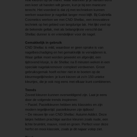
een keer uit handen wilt geven, kun je bij een manicure
terecht. Het voordeel is dat zij met technieken kunnen
werken waardoor je nagellak langer mooi blijft. Bij Gabriella
Cosmetics werken we met CND Shellac, een innovatieve
techniek op het gebied van langdurige lak. Het lijkt veel op
de bekende gellak, met als belangrijkste verschil dat
Shellac dunner is en vriendelijker voor de nagel.
Gemakkelijk in gebruik
CND Shellac is mild, waardoor er geen sprake is van
nagelbeschadiging en het gemakkelijk te verwijderen is.
Waar gellak moet worden geweekt en afgevijld, een
tijdrovend klusje, is de Shellac na 8 minuten weken in een
speciale nagelakremover compleet verdwenen. Groot
gebruiksgemak hoeft echter niet in te boeten op de
kleurmogelijkheden: je kunt kiezen uit zo’n 150 unieke
kleurtjes, die je ook nog eens met elkaar kunt combineren.
Trends
Zoveel kleuren kunnen overweldigend zijn. Laat je eens
door de volgende trends inspireren:
– Pastel. Pastelkleuren hebben iets klassieks en zijn
modern tegelijkertijd: pastelkleuren zijn tijdloos!
– De nieuwe lijn van CND Shellac: Autumn Addict. Deze
lakjes hebben prachtige aardse kleuren zoals nude, een
lichte bruintint, mauve, rood en groen. Perfect voor deze
herfst en mooi klassiek, zoals je dit najaar volop ziet.