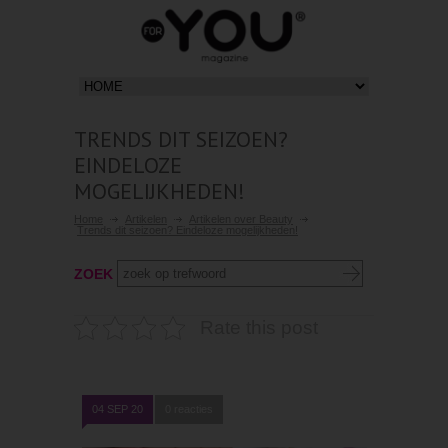
TRENDS DIT SEIZOEN?
EINDELOZE
MOGELIJKHEDEN!
Home
Artikelen
Artikelen over Beauty
Trends dit seizoen? Eindeloze mogelijkheden!
ZOEK
Rate this post
04 SEP 20
0 reacties